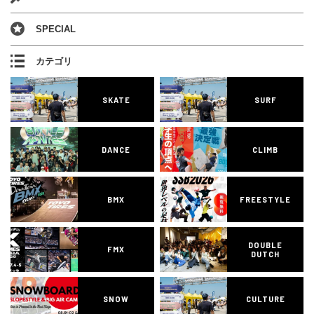
SPECIAL
カテゴリ
SKATE
SURF
DANCE
CLIMB
BMX
FREESTYLE
DOUBLE
FMX
DUTCH
SNOW
CULTURE