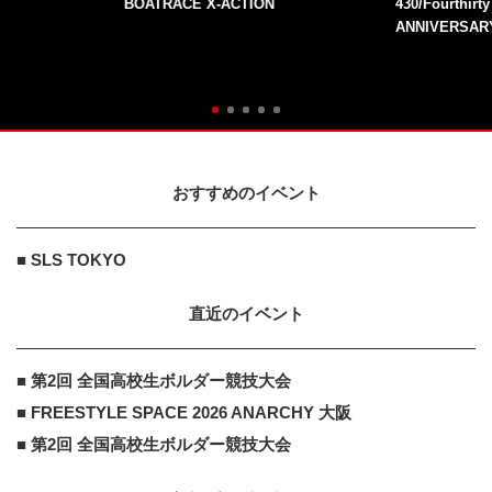
BOATRACE X-ACTION
430/Fourthirt
ANNIVERSAR
おすすめのイベント
■ SLS TOKYO
直近のイベント
■ 第2回 全国高校生ボルダー競技大会
■ FREESTYLE SPACE 2026 ANARCHY 大阪
■ 第2回 全国高校生ボルダー競技大会