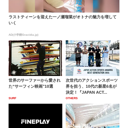
ラストティーンを迎えた一ノ瀬瑠菜がオトナの魅力を増して
いく
AD(小学館Gravidia.jp)
世界のサーファーから愛され
次世代のアクションスポーツ
た“サーフィン映画”10選
界を担う、10代の新星6名が
決定！『JAPAN ACT...
SURF
OTHERS