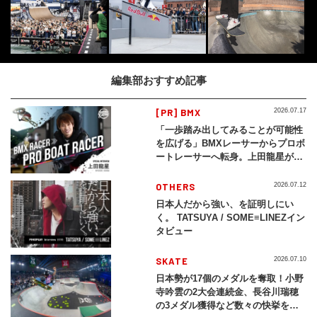
編集部おすすめ記事
[PR] BMX
2026.07.17
「一歩踏み出してみることが可能性
を広げる」BMXレーサーからプロボ
ートレーサーへ転身。上田龍星が体
現する挑戦の軌跡
OTHERS
2026.07.12
日本人だから強い、を証明しにい
く。 TATSUYA / SOME≡LINEZイン
タビュー
SKATE
2026.07.10
日本勢が17個のメダルを奪取！小野
寺吟雲の2大会連続金、長谷川瑞穂
の3メダル獲得など数々の快挙をプ