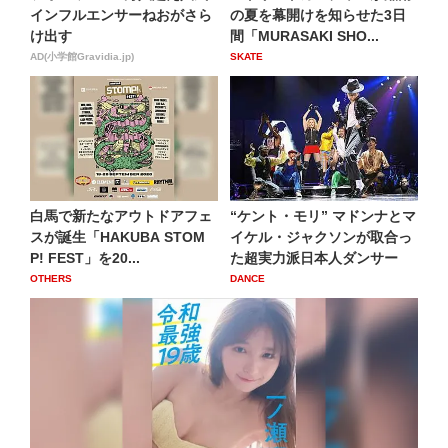
インフルエンサーねおがさら
の夏を幕開けを知らせた3日
け出す
間「MURASAKI SHO...
AD(小学館Gravidia.jp)
SKATE
白馬で新たなアウトドアフェ
“ケント・モリ” マドンナとマ
スが誕生「HAKUBA STOM
イケル・ジャクソンが取合っ
P! FEST」を20...
た超実力派日本人ダンサー
OTHERS
DANCE