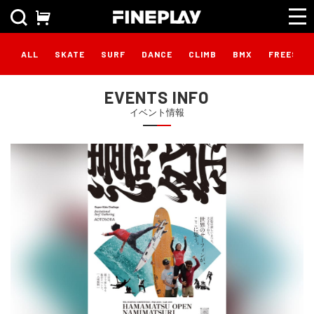
ALL
SKATE
SURF
DANCE
CLIMB
BMX
FREESTY
EVENTS INFO
イベント情報