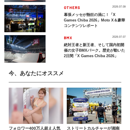
レイバック「X Games Chiba
2026」
OTHERS
2026.07.09
幕張メッセが熱狂の渦に！「X
Games Chiba 2026」Moto X＆豪華
コンテンツレポート
BMX
2026.07.07
絶対王者と新王者、そして国内初開
催の女子BMXパーク。歴史が動いた
2日間「X Games Chiba 2026」
今、あなたにオススメ
フォロワー400万人超え人気
ストリートカルチャーが湘南