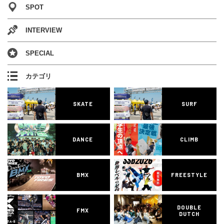
SPOT
INTERVIEW
SPECIAL
カテゴリ
SKATE
SURF
DANCE
CLIMB
BMX
FREESTYLE
DOUBLE
FMX
DUTCH