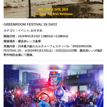
GREENROOM FESTIVALʼ26 DAY2
カテゴリ：イベント, おすすめ
開催日時：2026年05月24日 11時00分〜21時00分
開催場所：横浜⾚レンガ倉庫
実施内容：⽇本最⼤級のカルチャーフェスティバル「GREENROOM
FESTIVALʼ26」 が2026年5⽉23⽇(⼟)・24⽇(⽇)の2⽇間、横浜⾚レンガ地区
野外特設会場にて開催。