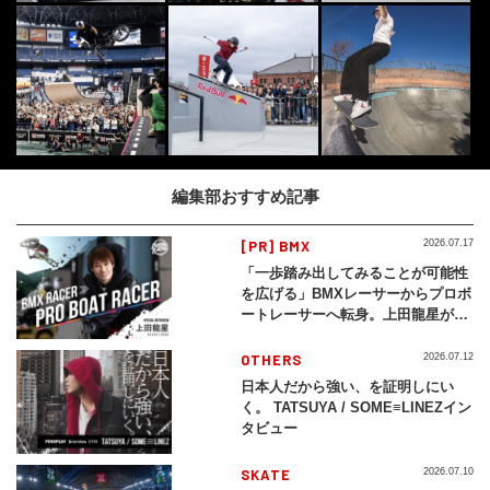
編集部おすすめ記事
[PR] BMX
2026.07.17
「一歩踏み出してみることが可能性
を広げる」BMXレーサーからプロボ
ートレーサーへ転身。上田龍星が体
現する挑戦の軌跡
OTHERS
2026.07.12
日本人だから強い、を証明しにい
く。 TATSUYA / SOME≡LINEZイン
タビュー
SKATE
2026.07.10