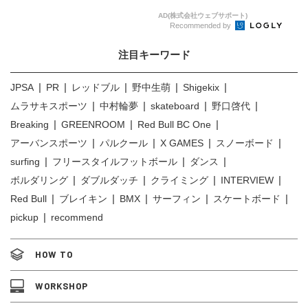
AD(株式会社ウェブサポート)
Recommended by
注目キーワード
JPSA
PR
レッドブル
野中生萌
Shigekix
ムラサキスポーツ
中村輪夢
skateboard
野口啓代
Breaking
GREENROOM
Red Bull BC One
アーバンスポーツ
パルクール
X GAMES
スノーボード
surfing
フリースタイルフットボール
ダンス
ボルダリング
ダブルダッチ
クライミング
INTERVIEW
Red Bull
ブレイキン
BMX
サーフィン
スケートボード
pickup
recommend
HOW TO
WORKSHOP