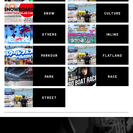
SNOW
CULTURE
OTHERS
INLINE
PARKOUR
FLATLAND
PARK
RACE
STREET