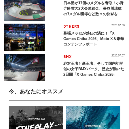
日本勢が17個のメダルを奪取！小野
寺吟雲の2大会連続金、長谷川瑞穂
の3メダル獲得など数々の快挙をプ
レイバック「X Games Chiba
2026」
OTHERS
2026.07.09
幕張メッセが熱狂の渦に！「X
Games Chiba 2026」Moto X＆豪華
コンテンツレポート
BMX
2026.07.07
絶対王者と新王者、そして国内初開
催の女子BMXパーク。歴史が動いた
2日間「X Games Chiba 2026」
今、あなたにオススメ