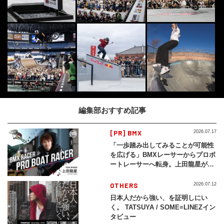
編集部おすすめ記事
[PR] BMX
2026.07.17
「一歩踏み出してみることが可能性
を広げる」BMXレーサーからプロボ
ートレーサーへ転身。上田龍星が体
現する挑戦の軌跡
OTHERS
2026.07.12
日本人だから強い、を証明しにい
く。 TATSUYA / SOME≡LINEZイン
タビュー