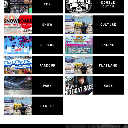
DOUBLE
FMX
DUTCH
SNOW
CULTURE
OTHERS
INLINE
PARKOUR
FLATLAND
PARK
RACE
STREET