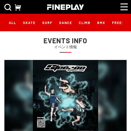
ALL
SKATE
SURF
DANCE
CLIMB
BMX
FREESTY
EVENTS INFO
イベント情報