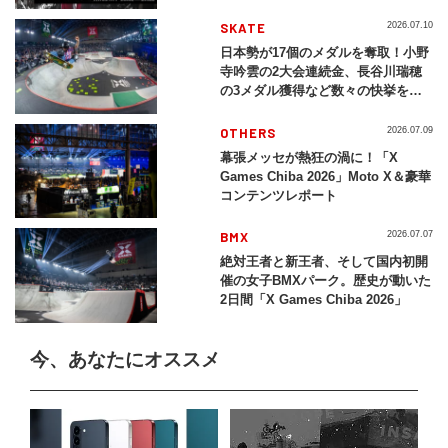
SKATE
2026.07.10
日本勢が17個のメダルを奪取！小野
寺吟雲の2大会連続金、長谷川瑞穂
の3メダル獲得など数々の快挙をプ
レイバック「X Games Chiba
2026」
OTHERS
2026.07.09
幕張メッセが熱狂の渦に！「X
Games Chiba 2026」Moto X＆豪華
コンテンツレポート
BMX
2026.07.07
絶対王者と新王者、そして国内初開
催の女子BMXパーク。歴史が動いた
2日間「X Games Chiba 2026」
今、あなたにオススメ