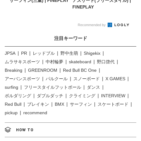
サーフィン(三重) | FINEPLAY
アスリート(フリースタイル) |
FINEPLAY
Recommended by
注目キーワード
JPSA
PR
レッドブル
野中生萌
Shigekix
ムラサキスポーツ
中村輪夢
skateboard
野口啓代
Breaking
GREENROOM
Red Bull BC One
アーバンスポーツ
パルクール
スノーボード
X GAMES
surfing
フリースタイルフットボール
ダンス
ボルダリング
ダブルダッチ
クライミング
INTERVIEW
Red Bull
ブレイキン
BMX
サーフィン
スケートボード
pickup
recommend
HOW TO