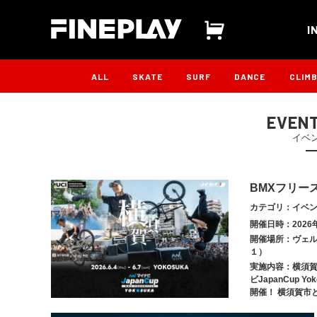
I
ALL
SKATE
SURF
DANCE
CLIM
EVENT
イベ
BMXフリース
カテゴリ：イベ
開催日時：2026年
開催場所：ヴェ
１）
実施内容：横須賀
ビJapanCup 
開催！ 横須賀市と