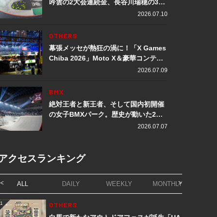
吟雲の2大会連続金、長谷川瑞穂の3メ
ダル獲得など数々の快挙をプレイバッ
2026.07.10
ク「X Games Chiba 2026」
OTHERS
幕張メッセが熱狂の渦に！「X Games
Chiba 2026」Moto X＆豪華コンテン
ツレポート
2026.07.09
BMX
絶対王者と新王者、そして国内初開催
の女子BMXパーク。歴史が動いた2日
間「X Games Chiba 2026」
2026.07.07
アクセスランキング
ALL
DAILY
WEEKLY
MONTHLY
1
OTHERS
1