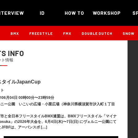
NTERVIEW
ID
HOW TO
WORKSHOP
S
B
BMX
FREESTYLE
FMX
DOUBLE DUTCH
SNOW
S INFO
ント情報
タイルJapanCup
ント
06月04日 00時00分〜23時59分
ルニー公園 いこいの広場・小栗広場（神奈川県横須賀市汐入町１丁目
市と全日本フリースタイルBMX連盟は、BMXフリースタイル「マイナ
Yokosuka」の2026年大会を、6月4日(木)〜7日(日) にヴェルニー公園にて
JFBFは、アーバンスポ […]