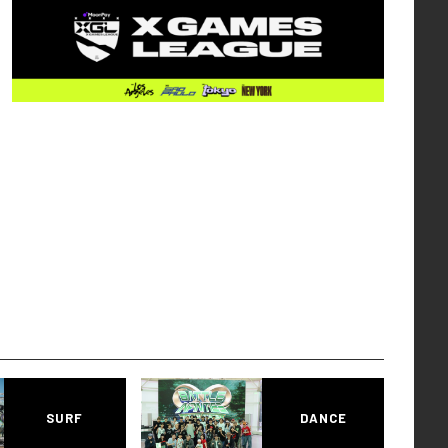
SURF
DANCE