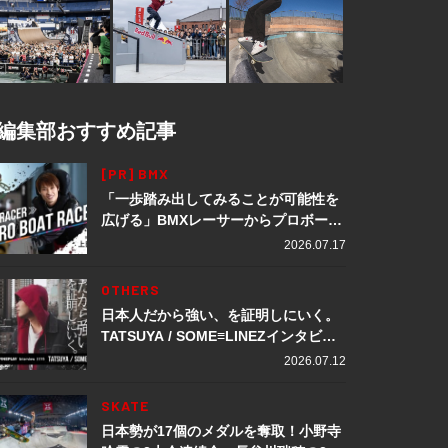
編集部おすすめ記事
[PR] BMX
「一歩踏み出してみることが可能性を
広げる」BMXレーサーからプロボート
レーサーへ転身。上田龍星が体現する
2026.07.17
挑戦の軌跡
OTHERS
日本人だから強い、を証明しにいく。
TATSUYA / SOME≡LINEZインタビュ
ー
2026.07.12
SKATE
日本勢が17個のメダルを奪取！小野寺