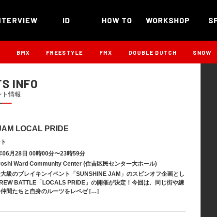
NTERVIEW
ID
HOW TO
WORKSHOP
S
B
BMX
FREESTYLE
FMX
DOUBLE DUTCH
SNOW
S INFO
ント情報
JAM LOCAL PRIDE
ント
06月28日 00時00分〜23時59分
shi Ward Community Center (住吉区民センター大ホール)
大級のブレイキンイベント「SUNSHINE JAM」のスピンオフ企画とし
EW BATTLE「LOCALS PRIDE」の開催が決定！今回は、同じ街や練
仲間たちと自身のルーツをレペゼ […]