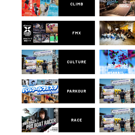
CLIMB
FMX
CULTURE
PARKOUR
RACE