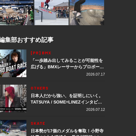
編集部おすすめ記事
[PR] BMX
「一歩踏み出してみることが可能性を
広げる」BMXレーサーからプロボート
レーサーへ転身。上田龍星が体現する
2026.07.17
挑戦の軌跡
OTHERS
日本人だから強い、を証明しにいく。
TATSUYA / SOME≡LINEZインタビュ
ー
2026.07.12
SKATE
日本勢が17個のメダルを奪取！小野寺