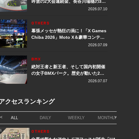
吟雲の2大会連続金、長谷川瑞穂の3メ
ダル獲得など数々の快挙をプレイバッ
2026.07.10
ク「X Games Chiba 2026」
OTHERS
幕張メッセが熱狂の渦に！「X Games
Chiba 2026」Moto X＆豪華コンテン
ツレポート
2026.07.09
BMX
絶対王者と新王者、そして国内初開催
の女子BMXパーク。歴史が動いた2日
間「X Games Chiba 2026」
2026.07.07
アクセスランキング
ALL
DAILY
WEEKLY
MONTHLY
1
OTHERS
1