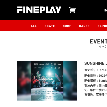
I
ALL
SKATE
SURF
DANCE
CLIM
EVENT
イベ
SUNSHINE 
カテゴリ：イベ
開催日時：2026年
開催場所：Sumiyo
実施内容：国内最
て、年に一度のCR
習場所、志を持つ