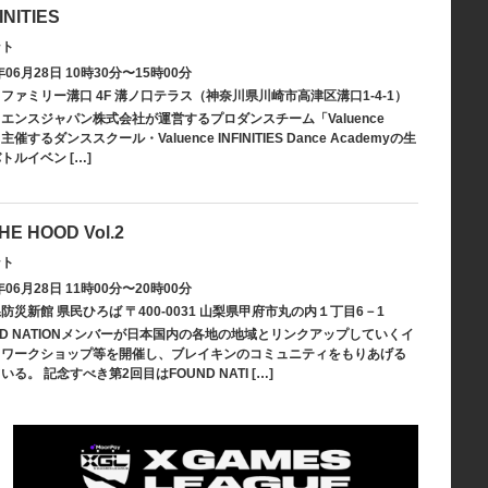
INITIES
ント
06月28日 10時30分〜15時00分
ファミリー溝口 4F 溝ノ口テラス（神奈川県川崎市高津区溝口1-4-1）
エンスジャパン株式会社が運営するプロダンスチーム「Valuence
は、主催するダンススクール・Valuence INFINITIES Dance Academyの生
ルイベン […]
HE HOOD Vol.2
ント
06月28日 11時00分〜20時00分
災新館 県民ひろば 〒400-0031 山梨県甲府市丸の内１丁目6－1
ND NATIONメンバーが日本国内の各地の地域とリンクアップしていくイ
・ワークショップ等を開催し、ブレイキンのコミュニティをもりあげる
る。 記念すべき第2回目はFOUND NATI […]