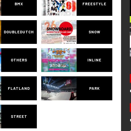
BMX
FREESTYLE
DOUBLEDUTCH
SNOW
OTHERS
INLINE
FLATLAND
PARK
STREET