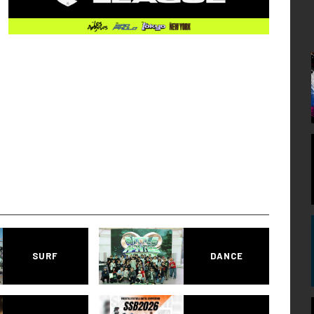
SURF
DANCE