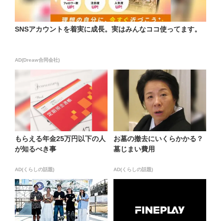
SNSアカウントを着実に成長。実はみんなココ使ってます。
AD(Dreaw合同会社)
もらえる年金25万円以下の人
お墓の撤去にいくらかかる？
が知るべき事
墓じまい費用
AD(くらしの話題)
AD(くらしの話題)