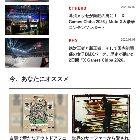
レイバック「X Games Chiba
2026」
OTHERS
2026.07.09
幕張メッセが熱狂の渦に！「X
Games Chiba 2026」Moto X＆豪華
コンテンツレポート
BMX
2026.07.07
絶対王者と新王者、そして国内初開
催の女子BMXパーク。歴史が動いた
2日間「X Games Chiba 2026」
今、あなたにオススメ
白馬で新たなアウトドアフェ
世界のサーファーから愛され