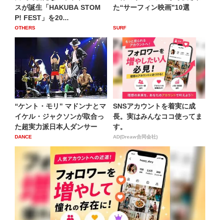
スが誕生「HAKUBA STOM
た“サーフィン映画”10選
P! FEST」を20...
OTHERS
SURF
“ケント・モリ” マドンナとマ
SNSアカウントを着実に成
イケル・ジャクソンが取合っ
長。実はみんなココ使ってま
た超実力派日本人ダンサー
す。
DANCE
AD(Dreaw合同会社)