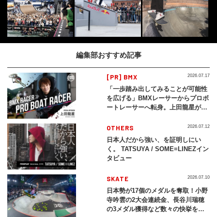
編集部おすすめ記事
[PR] BMX
2026.07.17
「一歩踏み出してみることが可能性
を広げる」BMXレーサーからプロボ
ートレーサーへ転身。上田龍星が体
現する挑戦の軌跡
OTHERS
2026.07.12
日本人だから強い、を証明しにい
く。 TATSUYA / SOME≡LINEZイン
タビュー
SKATE
2026.07.10
日本勢が17個のメダルを奪取！小野
寺吟雲の2大会連続金、長谷川瑞穂
の3メダル獲得など数々の快挙をプ