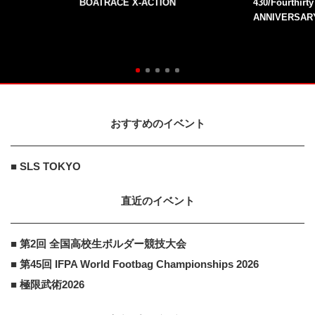
BOATRACE X-ACTION
430/Fourthirt
ANNIVERSAR
おすすめのイベント
■ SLS TOKYO
直近のイベント
■ 第2回 全国高校生ボルダー競技大会
■ 第45回 IFPA World Footbag Championships 2026
■ 極限武術2026