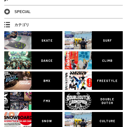
SPECIAL
カテゴリ
SKATE
SURF
DANCE
CLIMB
BMX
FREESTYLE
DOUBLE
FMX
DUTCH
SNOW
CULTURE