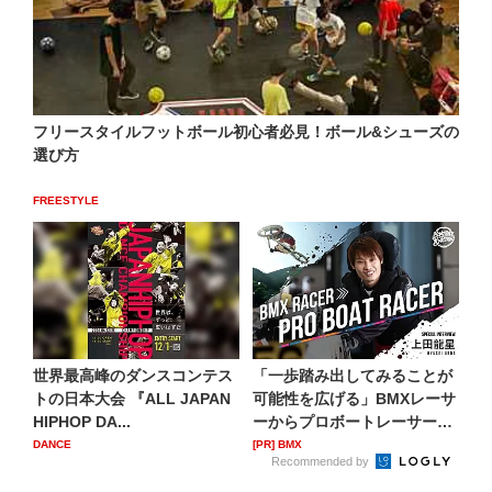
フリースタイルフットボール初心者必見！ボール&シューズの
選び方
FREESTYLE
世界最高峰のダンスコンテス
「一歩踏み出してみることが
トの日本大会 『ALL JAPAN
可能性を広げる」BMXレーサ
HIPHOP DA...
ーからプロボートレーサー
へ...
DANCE
[PR] BMX
Recommended by