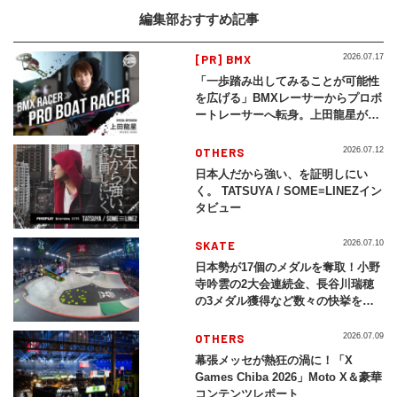
編集部おすすめ記事
[PR] BMX
2026.07.17
「一歩踏み出してみることが可能性
を広げる」BMXレーサーからプロボ
ートレーサーへ転身。上田龍星が体
現する挑戦の軌跡
OTHERS
2026.07.12
日本人だから強い、を証明しにい
く。 TATSUYA / SOME≡LINEZイン
タビュー
SKATE
2026.07.10
日本勢が17個のメダルを奪取！小野
寺吟雲の2大会連続金、長谷川瑞穂
の3メダル獲得など数々の快挙をプ
レイバック「X Games Chiba
2026」
OTHERS
2026.07.09
幕張メッセが熱狂の渦に！「X
Games Chiba 2026」Moto X＆豪華
コンテンツレポート