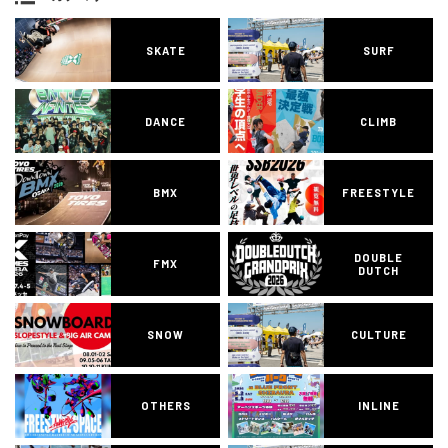
SKATE
SURF
DANCE
CLIMB
BMX
FREESTYLE
DOUBLE
FMX
DUTCH
SNOW
CULTURE
OTHERS
INLINE