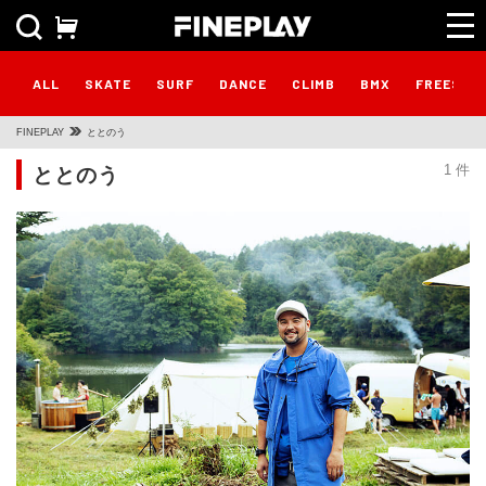
ALL
SKATE
SURF
DANCE
CLIMB
BMX
FREESTY
FINEPLAY
ととのう
ととのう
1 件