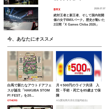
BMX
2026.07.07
絶対王者と新王者、そして国内初開
催の女子BMXパーク。歴史が動いた
2日間「X Games Chiba 2026」
今、あなたにオススメ
白馬で新たなアウトドアフェ
月々500円のライフ共済 入
スが誕生「HAKUBA STOM
院・手術・死亡を85歳まで保
P! FEST」を20...
障
OTHERS
AD(愛知県共済生活協同組合)