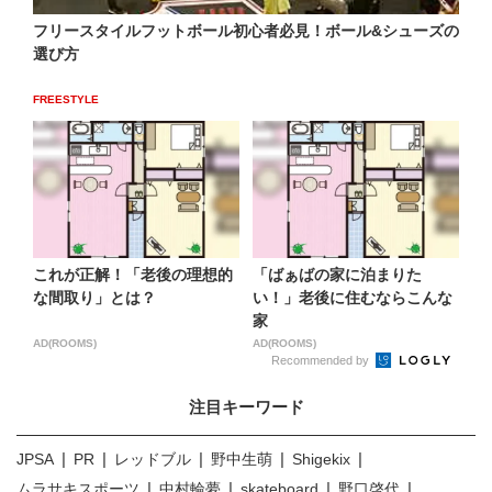
フリースタイルフットボール初心者必見！ボール&シューズの
選び方
FREESTYLE
これが正解！「老後の理想的
「ばぁばの家に泊まりた
な間取り」とは？
い！」老後に住むならこんな
家
AD(ROOMS)
AD(ROOMS)
Recommended by
注目キーワード
JPSA
PR
レッドブル
野中生萌
Shigekix
ムラサキスポーツ
中村輪夢
skateboard
野口啓代