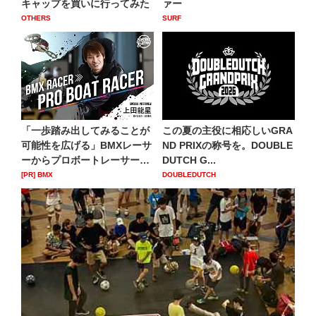
キャップを買いに行ってみた
ァー
OTHERS
SURF
「一歩踏み出してみることが
この夏の主役に相応しいGRA
可能性を広げる」BMXレーサ
ND PRIXの称号を。DOUBLE
ーからプロボートレーサー
DUTCH G...
へ...
[PR] BMX
DOUBLEDUTCH