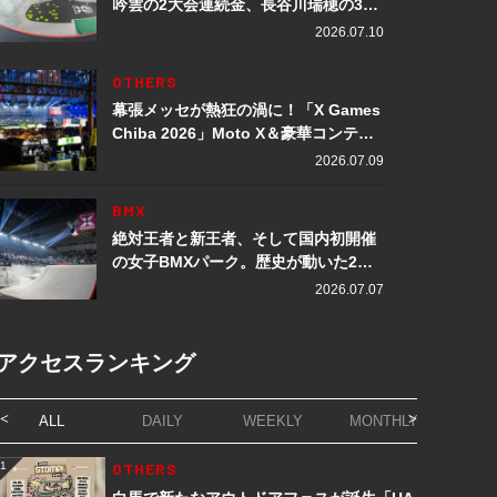
吟雲の2大会連続金、長谷川瑞穂の3メ
ダル獲得など数々の快挙をプレイバッ
2026.07.10
ク「X Games Chiba 2026」
OTHERS
幕張メッセが熱狂の渦に！「X Games
Chiba 2026」Moto X＆豪華コンテン
ツレポート
2026.07.09
BMX
絶対王者と新王者、そして国内初開催
の女子BMXパーク。歴史が動いた2日
間「X Games Chiba 2026」
2026.07.07
アクセスランキング
ALL
DAILY
WEEKLY
MONTHLY
1
OTHERS
1