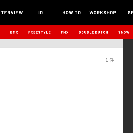
NTERVIEW
ID
HOW TO
WORKSHOP
S
B
BMX
FREESTYLE
FMX
DOUBLE DUTCH
SNOW
1 件