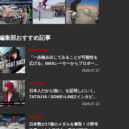
編集部おすすめ記事
[PR] BMX
「一歩踏み出してみることが可能性を
広げる」BMXレーサーからプロボート
レーサーへ転身。上田龍星が体現する
2026.07.17
挑戦の軌跡
OTHERS
日本人だから強い、を証明しにいく。
TATSUYA / SOME≡LINEZインタビュ
ー
2026.07.12
SKATE
日本勢が17個のメダルを奪取！小野寺