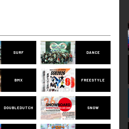
SURF
DANCE
BMX
FREESTYLE
DOUBLEDUTCH
SNOW