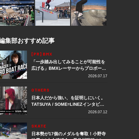
編集部おすすめ記事
[PR] BMX
「一歩踏み出してみることが可能性を
広げる」BMXレーサーからプロボート
レーサーへ転身。上田龍星が体現する
2026.07.17
挑戦の軌跡
OTHERS
日本人だから強い、を証明しにいく。
TATSUYA / SOME≡LINEZインタビュ
ー
2026.07.12
SKATE
日本勢が17個のメダルを奪取！小野寺