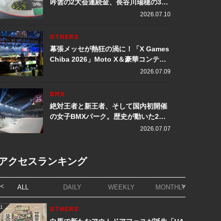
吟雲の2大会連続金、長谷川瑞穂の3メ
ダル獲得など数々の快挙をプレイバッ
2026.07.10
ク「X Games Chiba 2026」
OTHERS
幕張メッセが熱狂の渦に！「X Games
Chiba 2026」Moto X＆豪華コンテン
ツレポート
2026.07.09
BMX
絶対王者と新王者、そして国内初開催
の女子BMXパーク。歴史が動いた2日
間「X Games Chiba 2026」
2026.07.07
アクセスランキング
ALL
DAILY
WEEKLY
MONTHLY
1
OTHERS
1