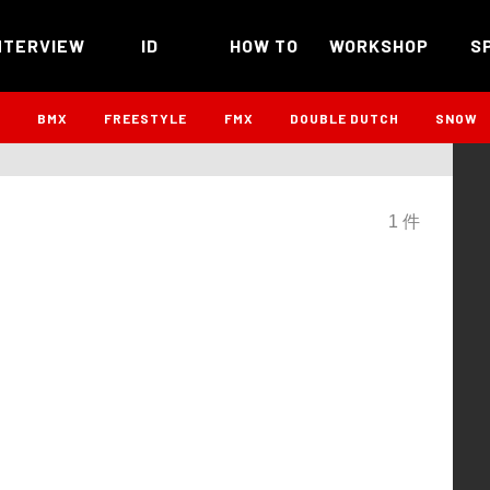
NTERVIEW
ID
HOW TO
WORKSHOP
S
B
BMX
FREESTYLE
FMX
DOUBLE DUTCH
SNOW
1 件