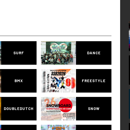
SURF
DANCE
BMX
FREESTYLE
DOUBLEDUTCH
SNOW