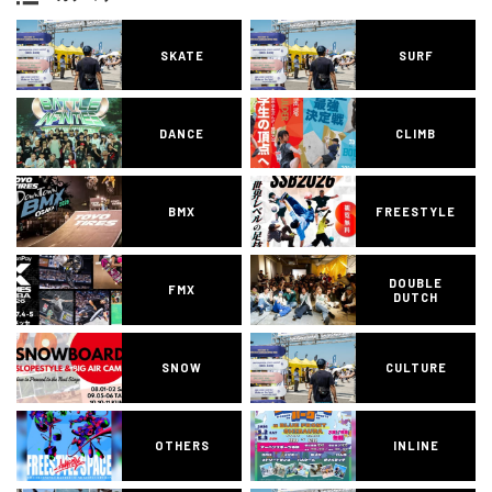
SKATE
SURF
DANCE
CLIMB
BMX
FREESTYLE
DOUBLE
FMX
DUTCH
SNOW
CULTURE
OTHERS
INLINE