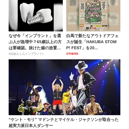
なぜ今「インプラント」を選
白馬で新たなアウトドアフェ
ぶ人が急増中？65歳以上の方
スが誕生「HAKUBA STOM
は要確認。抜けた歯の放置
P! FEST」を20...
は...
AD(あんしんインプラント)
OTHERS
“ケント・モリ” マドンナとマイケル・ジャクソンが取合った
超実力派日本人ダンサー