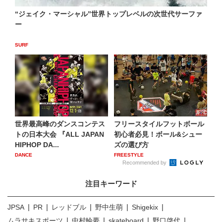
“ジェイク・マーシャル”世界トップレベルの次世代サーファ
ー
SURF
世界最高峰のダンスコンテス
フリースタイルフットボール
トの日本大会 『ALL JAPAN
初心者必見！ボール&シュー
HIPHOP DA...
ズの選び方
DANCE
FREESTYLE
Recommended by
注目キーワード
JPSA
PR
レッドブル
野中生萌
Shigekix
ムラサキスポーツ
中村輪夢
skateboard
野口啓代