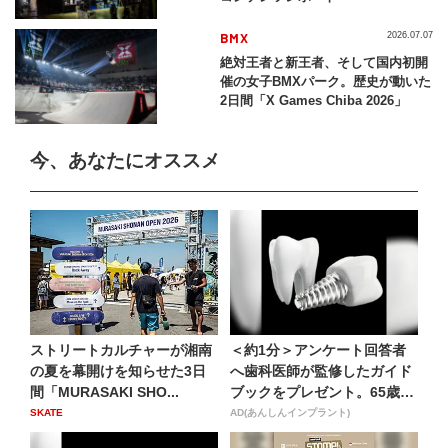
BMX
2026.07.07
絶対王者と新王者、そして国内初開
催の女子BMXパーク。歴史が動いた
2日間「X Games Chiba 2026」
今、あなたにオススメ
ストリートカルチャーが湘南
＜約1分＞アンケート回答者
の夏を幕開けを知らせた3日
へ歯科医師が監修したガイド
間「MURASAKI SHO...
ブックをプレゼント。65歳
以...
SKATE
AD(あんしんインプラント)