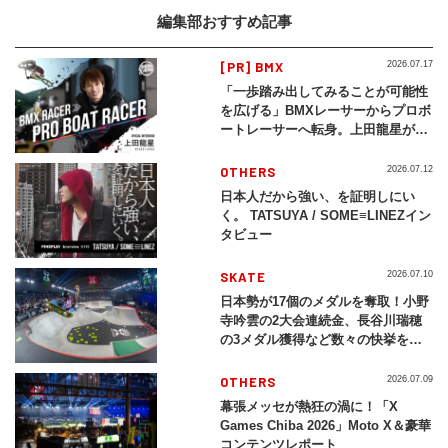
編集部おすすめ記事
[PR] BMX
2026.07.17
「一歩踏み出してみることが可能性
を広げる」BMXレーサーからプロボ
ートレーサーへ転身。上田龍星が体
現する挑戦の軌跡
OTHERS
2026.07.12
日本人だから強い、を証明しにい
く。 TATSUYA / SOME≡LINEZイン
タビュー
SKATE
2026.07.10
日本勢が17個のメダルを奪取！小野
寺吟雲の2大会連続金、長谷川瑞穂
の3メダル獲得など数々の快挙をプ
レイバック「X Games Chiba
2026」
OTHERS
2026.07.09
幕張メッセが熱狂の渦に！「X
Games Chiba 2026」Moto X＆豪華
コンテンツレポート