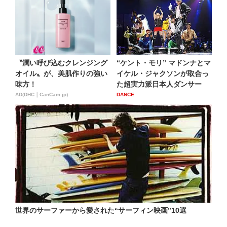
〝潤い呼び込むクレンジング
“ケント・モリ” マドンナとマ
オイル〟が、美肌作りの強い
イケル・ジャクソンが取合っ
味方！
た超実力派日本人ダンサー
AD(DHC｜CanCam.jp)
DANCE
世界のサーファーから愛された“サーフィン映画”10選