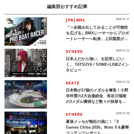
編集部おすすめ記事
[PR] BMX
2026.07.17
「一歩踏み出してみることが可能性
を広げる」BMXレーサーからプロボ
ートレーサーへ転身。上田龍星が体
現する挑戦の軌跡
OTHERS
2026.07.12
日本人だから強い、を証明しにい
く。 TATSUYA / SOME≡LINEZイン
タビュー
SKATE
2026.07.10
日本勢が17個のメダルを奪取！小野
寺吟雲の2大会連続金、長谷川瑞穂
の3メダル獲得など数々の快挙をプ
レイバック「X Games Chiba
2026」
OTHERS
2026.07.09
幕張メッセが熱狂の渦に！「X
Games Chiba 2026」Moto X＆豪華
コンテンツレポート