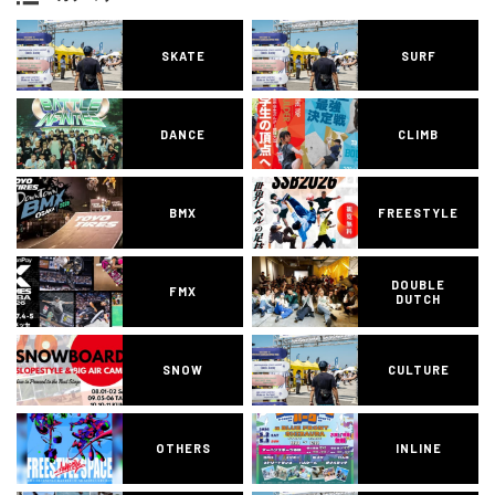
SKATE
SURF
DANCE
CLIMB
BMX
FREESTYLE
DOUBLE
FMX
DUTCH
SNOW
CULTURE
OTHERS
INLINE