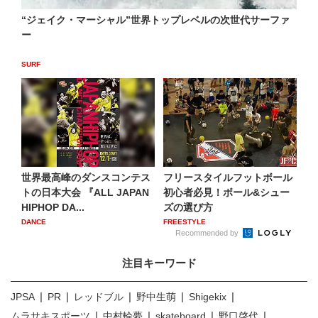
“ジェイク・マーシャル”世界トップレベルの次世代サーファ
ー
SURF
世界最高峰のダンスコンテス
フリースタイルフットボール
トの日本大会 『ALL JAPAN
初心者必見！ボール&シュー
HIPHOP DA...
ズの選び方
DANCE
FREESTYLE
Recommended by
注目キーワード
JPSA
PR
レッドブル
野中生萌
Shigekix
ムラサキスポーツ
中村輪夢
skateboard
野口啓代