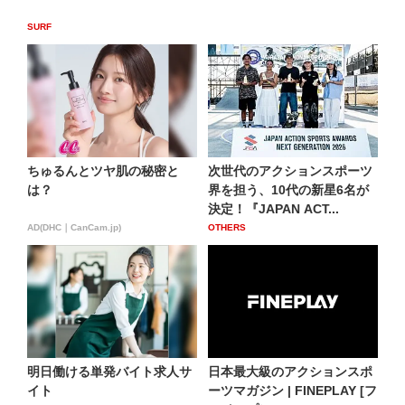
SURF
ちゅるんとツヤ肌の秘密と
次世代のアクションスポーツ
は？
界を担う、10代の新星6名が
決定！『JAPAN ACT...
AD(DHC｜CanCam.jp)
OTHERS
明日働ける単発バイト求人サ
日本最大級のアクションスポ
イト
ーツマガジン | FINEPLAY [フ