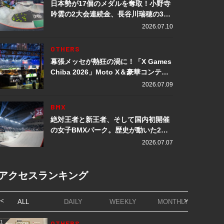
日本勢が17個のメダルを奪取！小野寺
吟雲の2大会連続金、長谷川瑞穂の3メ
ダル獲得など数々の快挙をプレイバッ
2026.07.10
ク「X Games Chiba 2026」
OTHERS
幕張メッセが熱狂の渦に！「X Games
Chiba 2026」Moto X＆豪華コンテン
ツレポート
2026.07.09
BMX
絶対王者と新王者、そして国内初開催
の女子BMXパーク。歴史が動いた2日
間「X Games Chiba 2026」
2026.07.07
アクセスランキング
ALL
DAILY
WEEKLY
MONTHLY
1
OTHERS
1