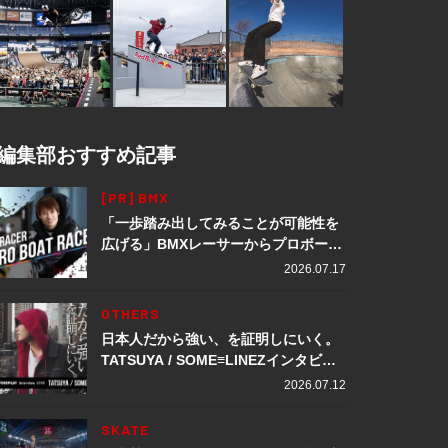
編集部おすすめ記事
[PR] BMX
「一歩踏み出してみることが可能性を
広げる」BMXレーサーからプロボート
レーサーへ転身。上田龍星が体現する
2026.07.17
挑戦の軌跡
OTHERS
日本人だから強い、を証明しにいく。
TATSUYA / SOME≡LINEZインタビュ
ー
2026.07.12
SKATE