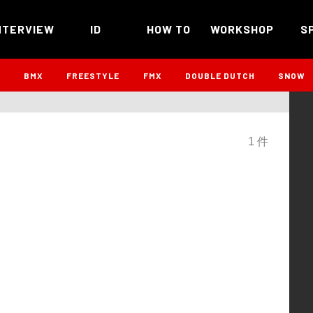
NTERVIEW
ID
HOW TO
WORKSHOP
S
B
BMX
FREESTYLE
FMX
DOUBLE DUTCH
SNOW
1 件