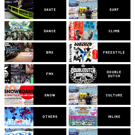
SKATE
SURF
DANCE
CLIMB
BMX
FREESTYLE
DOUBLE
FMX
DUTCH
SNOW
CULTURE
OTHERS
INLINE