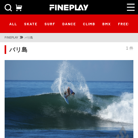
ALL
SKATE
SURF
DANCE
CLIMB
BMX
FREESTY
FINEPLAY
バリ島
バリ島
1 件