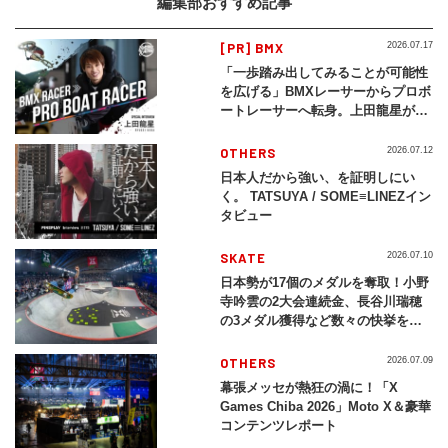
編集部おすすめ記事
[PR] BMX
2026.07.17
「一歩踏み出してみることが可能性
を広げる」BMXレーサーからプロボ
ートレーサーへ転身。上田龍星が体
現する挑戦の軌跡
OTHERS
2026.07.12
日本人だから強い、を証明しにい
く。 TATSUYA / SOME≡LINEZイン
タビュー
SKATE
2026.07.10
日本勢が17個のメダルを奪取！小野
寺吟雲の2大会連続金、長谷川瑞穂
の3メダル獲得など数々の快挙をプ
レイバック「X Games Chiba
2026」
OTHERS
2026.07.09
幕張メッセが熱狂の渦に！「X
Games Chiba 2026」Moto X＆豪華
コンテンツレポート