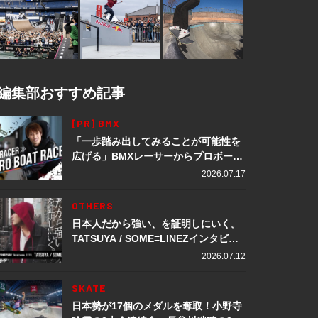
編集部おすすめ記事
[PR] BMX
「一歩踏み出してみることが可能性を
広げる」BMXレーサーからプロボート
レーサーへ転身。上田龍星が体現する
2026.07.17
挑戦の軌跡
OTHERS
日本人だから強い、を証明しにいく。
TATSUYA / SOME≡LINEZインタビュ
ー
2026.07.12
SKATE
日本勢が17個のメダルを奪取！小野寺