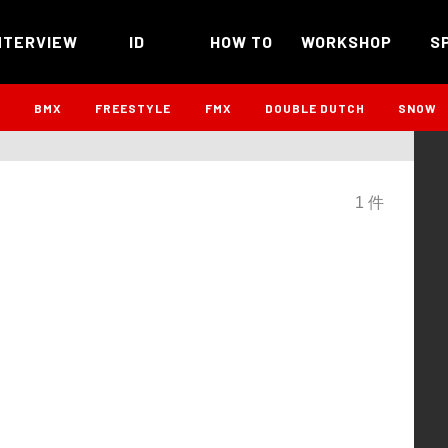
NTERVIEW
ID
HOW TO
WORKSHOP
S
B
BMX
FREESTYLE
FMX
DOUBLE DUTCH
SNOW
1 件