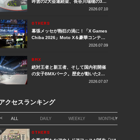
吟雲の2大会連続金、長谷川瑞穂の3メ
ダル獲得など数々の快挙をプレイバッ
2026.07.10
ク「X Games Chiba 2026」
OTHERS
幕張メッセが熱狂の渦に！「X Games
Chiba 2026」Moto X＆豪華コンテン
ツレポート
2026.07.09
BMX
絶対王者と新王者、そして国内初開催
の女子BMXパーク。歴史が動いた2日
間「X Games Chiba 2026」
2026.07.07
アクセスランキング
ALL
DAILY
WEEKLY
MONTHLY
1
OTHERS
1