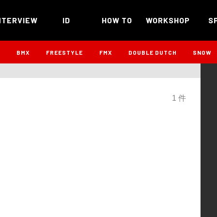
NTERVIEW
ID
HOW TO
WORKSHOP
S
B
BMX
FREESTYLE
FMX
DOUBLE DUTCH
SNOW
1 件