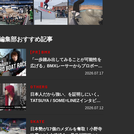
編集部おすすめ記事
[PR] BMX
「一歩踏み出してみることが可能性を
広げる」BMXレーサーからプロボート
レーサーへ転身。上田龍星が体現する
2026.07.17
挑戦の軌跡
OTHERS
日本人だから強い、を証明しにいく。
TATSUYA / SOME≡LINEZインタビュ
ー
2026.07.12
SKATE
日本勢が17個のメダルを奪取！小野寺