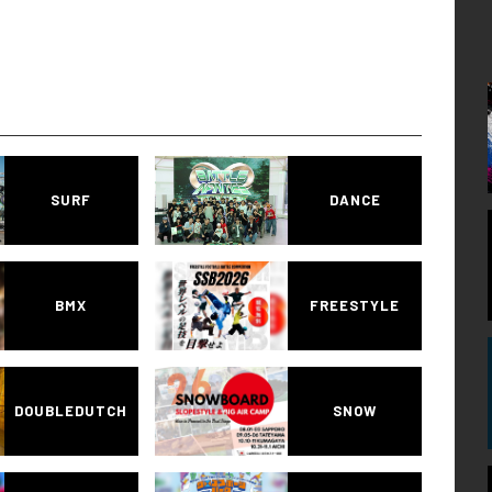
SURF
DANCE
BMX
FREESTYLE
DOUBLEDUTCH
SNOW