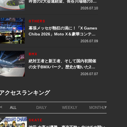
吟雲の2大会連続金、長谷川瑞穂の3メ
ダル獲得など数々の快挙をプレイバッ
2026.07.10
ク「X Games Chiba 2026」
OTHERS
幕張メッセが熱狂の渦に！「X Games
Chiba 2026」Moto X＆豪華コンテン
ツレポート
2026.07.09
BMX
絶対王者と新王者、そして国内初開催
の女子BMXパーク。歴史が動いた2日
間「X Games Chiba 2026」
2026.07.07
アクセスランキング
ALL
DAILY
WEEKLY
MONTHLY
1
SKATE
1