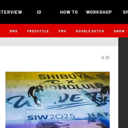
NTERVIEW
ID
HOW TO
WORKSHOP
S
B
BMX
FREESTYLE
FMX
DOUBLE DUTCH
SNOW
4 件