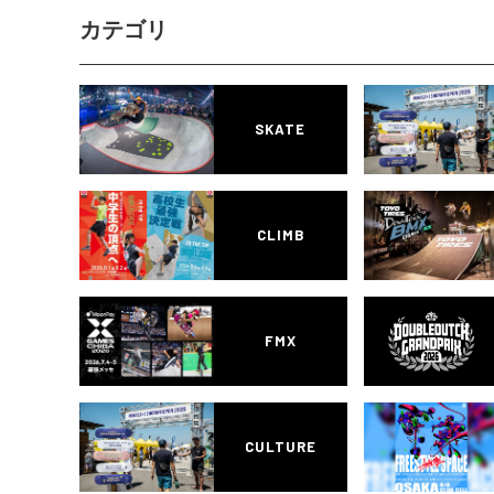
カテゴリ
SKATE
CLIMB
FMX
CULTURE