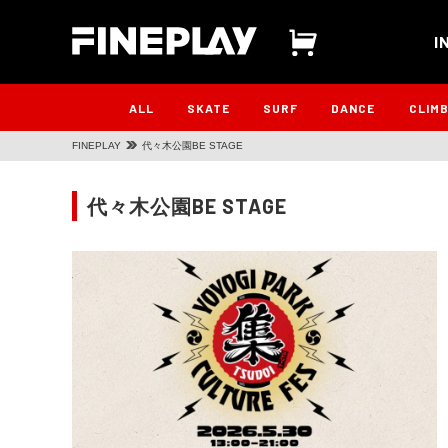
I
ALL
SKATE
SURF
DANCE
CLIM
FINEPLAY
代々木公園BE STAGE
代々木公園BE STAGE