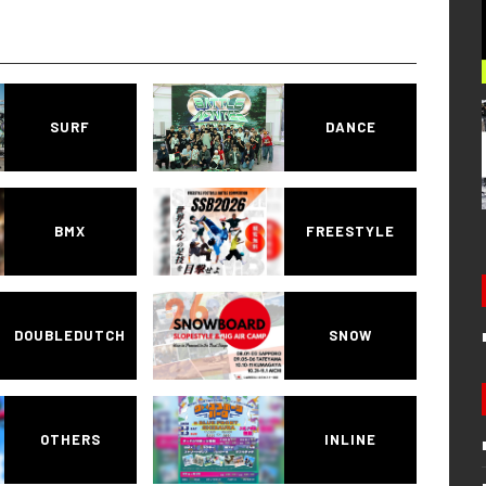
SURF
DANCE
BMX
FREESTYLE
DOUBLEDUTCH
SNOW
OTHERS
INLINE