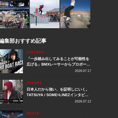
編集部おすすめ記事
[PR] BMX
「一歩踏み出してみることが可能性を
広げる」BMXレーサーからプロボート
レーサーへ転身。上田龍星が体現する
2026.07.17
挑戦の軌跡
OTHERS
日本人だから強い、を証明しにいく。
TATSUYA / SOME≡LINEZインタビュ
ー
2026.07.12
SKATE