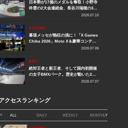
日本勢が17個のメダルを奪取！小野寺
吟雲の2大会連続金、長谷川瑞穂の3メ
ダル獲得など数々の快挙をプレイバッ
2026.07.10
ク「X Games Chiba 2026」
OTHERS
幕張メッセが熱狂の渦に！「X Games
Chiba 2026」Moto X＆豪華コンテン
ツレポート
2026.07.09
BMX
絶対王者と新王者、そして国内初開催
の女子BMXパーク。歴史が動いた2日
間「X Games Chiba 2026」
2026.07.07
アクセスランキング
ALL
DAILY
WEEKLY
MONTHLY
1
OTHERS
1