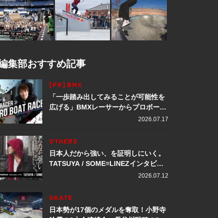
編集部おすすめ記事
[PR] BMX
「一歩踏み出してみることが可能性を
広げる」BMXレーサーからプロボート
レーサーへ転身。上田龍星が体現する
2026.07.17
挑戦の軌跡
OTHERS
日本人だから強い、を証明しにいく。
TATSUYA / SOME≡LINEZインタビュ
ー
2026.07.12
SKATE
日本勢が17個のメダルを奪取！小野寺