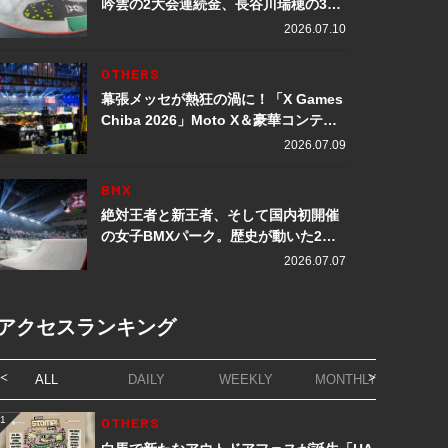
吟雲の2大会連続金、長谷川瑞穂の3メ
ダル獲得など数々の快挙をプレイバッ
2026.07.10
ク「X Games Chiba 2026」
OTHERS
幕張メッセが熱狂の渦に！「X Games
Chiba 2026」Moto X＆豪華コンテン
ツレポート
2026.07.09
BMX
絶対王者と新王者、そして国内初開催
の女子BMXパーク。歴史が動いた2日
間「X Games Chiba 2026」
2026.07.07
アクセスランキング
ALL
DAILY
WEEKLY
MONTHLY
1
OTHERS
1