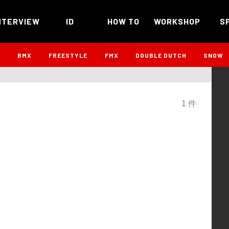
NTERVIEW
ID
HOW TO
WORKSHOP
S
B
BMX
FREESTYLE
FMX
DOUBLE DUTCH
SNOW
1 件