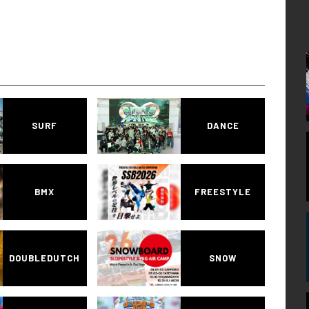
SURF
DANCE
BMX
FREESTYLE
DOUBLEDUTCH
SNOW