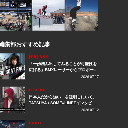
編集部おすすめ記事
[PR] BMX
「一歩踏み出してみることが可能性を
広げる」BMXレーサーからプロボート
レーサーへ転身。上田龍星が体現する
2026.07.17
挑戦の軌跡
OTHERS
日本人だから強い、を証明しにいく。
TATSUYA / SOME≡LINEZインタビュ
ー
2026.07.12
SKATE