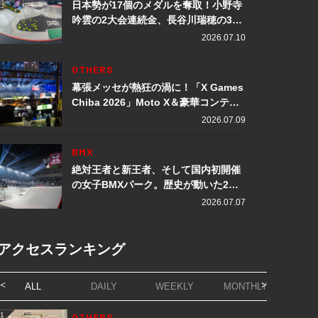
日本勢が17個のメダルを奪取！小野寺
吟雲の2大会連続金、長谷川瑞穂の3メ
ダル獲得など数々の快挙をプレイバッ
2026.07.10
ク「X Games Chiba 2026」
OTHERS
幕張メッセが熱狂の渦に！「X Games
Chiba 2026」Moto X＆豪華コンテン
ツレポート
2026.07.09
BMX
絶対王者と新王者、そして国内初開催
の女子BMXパーク。歴史が動いた2日
間「X Games Chiba 2026」
2026.07.07
アクセスランキング
ALL
DAILY
WEEKLY
MONTHLY
1
OTHERS
1