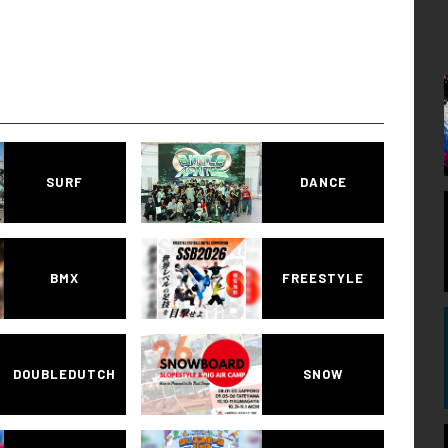
SURF
DANCE
BMX
FREESTYLE
DOUBLEDUTCH
SNOW