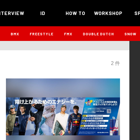
NTERVIEW
ID
HOW TO
WORKSHOP
S
B
BMX
FREESTYLE
FMX
DOUBLE DUTCH
SNOW
2 件