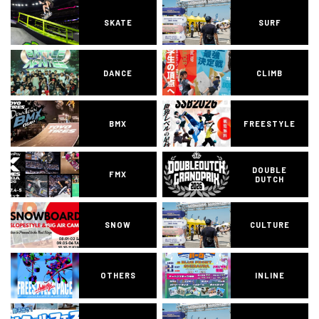
SKATE
SURF
DANCE
CLIMB
BMX
FREESTYLE
DOUBLE
FMX
DUTCH
SNOW
CULTURE
OTHERS
INLINE