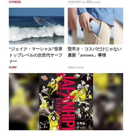
OTHERS
AD(NARS on 美的.com)
“ジェイク・マーシャル”世界
堅牢さ・コスパだけじゃない
トップレベルの次世代サーフ
最新「arrows」事情
ァー
SURF
AD(arrows)