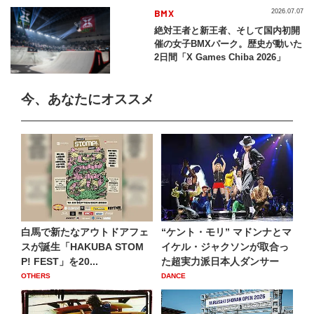
BMX
2026.07.07
絶対王者と新王者、そして国内初開
催の女子BMXパーク。歴史が動いた
2日間「X Games Chiba 2026」
今、あなたにオススメ
白馬で新たなアウトドアフェ
“ケント・モリ” マドンナとマ
スが誕生「HAKUBA STOM
イケル・ジャクソンが取合っ
P! FEST」を20...
た超実力派日本人ダンサー
OTHERS
DANCE