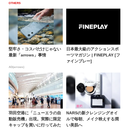
OTHERS
堅牢さ・コスパだけじゃない
日本最大級のアクションスポ
最新「arrows」事情
ーツマガジン | FINEPLAY [フ
ァインプレー]
AD(arrows)
羽田空港に「ニューエラの自
NARSの新クレンジングオイ
動販売機」出現。実際に限定
ルで毎朝、メイク映えする潤
キャップを買いに行ってみた
い美肌へ