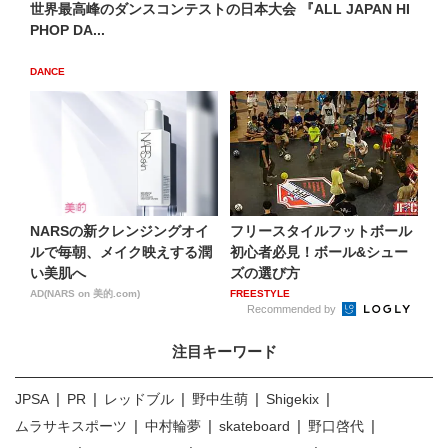
世界最高峰のダンスコンテストの日本大会 『ALL JAPAN HI
PHOP DA...
DANCE
NARSの新クレンジングオイ
フリースタイルフットボール
ルで毎朝、メイク映えする潤
初心者必見！ボール&シュー
い美肌へ
ズの選び方
AD(NARS on 美的.com)
FREESTYLE
Recommended by
注目キーワード
JPSA
PR
レッドブル
野中生萌
Shigekix
ムラサキスポーツ
中村輪夢
skateboard
野口啓代