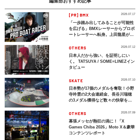
編集部おすすめ記事
[PR] BMX
2026.07.17
「一歩踏み出してみることが可能性
を広げる」BMXレーサーからプロボ
ートレーサーへ転身。上田龍星が体
現する挑戦の軌跡
OTHERS
2026.07.12
日本人だから強い、を証明しにい
く。 TATSUYA / SOME≡LINEZイン
タビュー
SKATE
2026.07.10
日本勢が17個のメダルを奪取！小野
寺吟雲の2大会連続金、長谷川瑞穂
の3メダル獲得など数々の快挙をプ
レイバック「X Games Chiba
2026」
OTHERS
2026.07.09
幕張メッセが熱狂の渦に！「X
Games Chiba 2026」Moto X＆豪華
コンテンツレポート