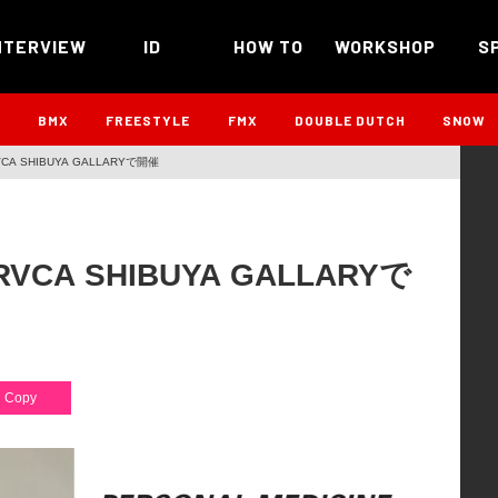
NTERVIEW
ID
HOW TO
WORKSHOP
S
B
BMX
FREESTYLE
FMX
DOUBLE DUTCH
SNOW
RVCA SHIBUYA GALLARYで開催
RVCA SHIBUYA GALLARYで
Copy