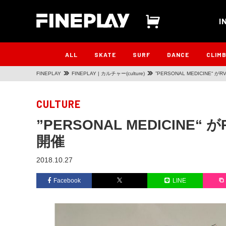
I
ALL
SKATE
SURF
DANCE
CLIM
FINEPLAY
FINEPLAY | カルチャー(culture)
”PERSONAL MEDICINE“ が
CULTURE
”PERSONAL MEDICINE“ が
開催
2018.10.27
Facebook
LINE