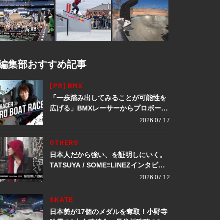
編集部おすすめ記事
[PR] BMX
「一歩踏み出してみることが可能性を
広げる」BMXレーサーからプロボート
レーサーへ転身。上田龍星が体現する
2026.07.17
挑戦の軌跡
OTHERS
日本人だから強い、を証明しにいく。
TATSUYA / SOME≡LINEZインタビュ
ー
2026.07.12
SKATE
日本勢が17個のメダルを奪取！小野寺