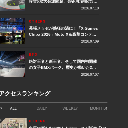
吟雲の2大会連続金、長谷川瑞穂の3メ
ダル獲得など数々の快挙をプレイバッ
2026.07.10
ク「X Games Chiba 2026」
OTHERS
幕張メッセが熱狂の渦に！「X Games
Chiba 2026」Moto X＆豪華コンテン
ツレポート
2026.07.09
BMX
絶対王者と新王者、そして国内初開催
の女子BMXパーク。歴史が動いた2日
間「X Games Chiba 2026」
2026.07.07
アクセスランキング
ALL
DAILY
WEEKLY
MONTHLY
1
OTHERS
1