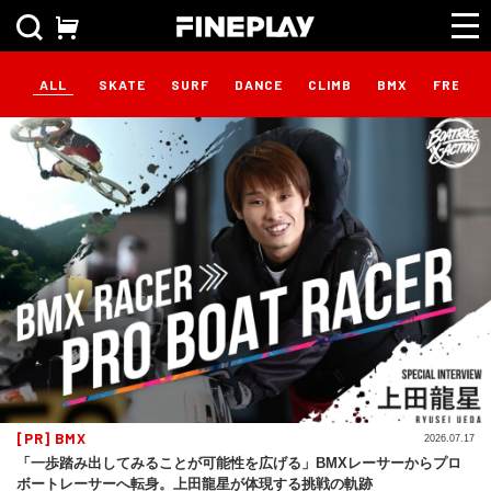
ALL
SKATE
SURF
DANCE
CLIMB
BMX
FREEST
[PR] BMX
2026.07.17
「一歩踏み出してみることが可能性を広げる」BMXレーサーからプロ
ボートレーサーへ転身。上田龍星が体現する挑戦の軌跡