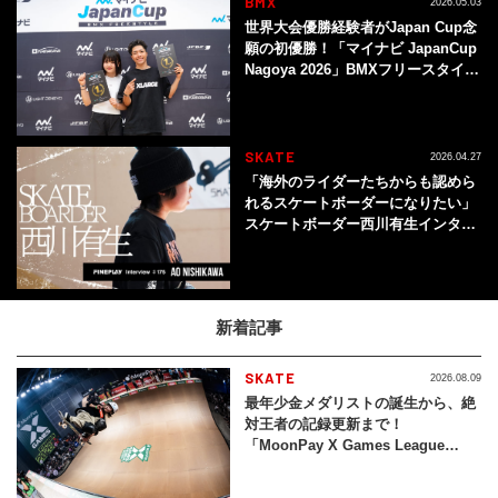
BMX
2026.05.03
世界大会優勝経験者がJapan Cup念
願の初優勝！「マイナビ JapanCup
Nagoya 2026」BMXフリースタイ
ル・フラットランド種目
SKATE
2026.04.27
「海外のライダーたちからも認めら
れるスケートボーダーになりたい」
スケートボーダー西川有生インタビ
ュー
新着記事
SKATE
2026.08.09
最年少金メダリストの誕生から、絶
対王者の記録更新まで！
「MoonPay X Games League
2026」 スケートボード・バート結
果まとめ