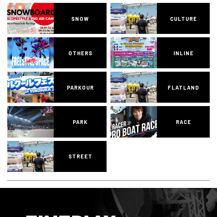
SNOW
CULTURE
OTHERS
INLINE
PARKOUR
FLATLAND
PARK
RACE
STREET