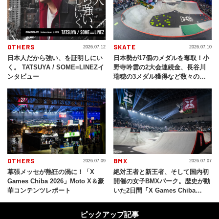
OTHERS
SKATE
2026.07.12
2026.07.10
日本人だから強い、を証明しにい
日本勢が17個のメダルを奪取！小
く。 TATSUYA / SOME≡LINEZイ
野寺吟雲の2大会連続金、長谷川
ンタビュー
瑞穂の3メダル獲得など数々の快
挙をプレイバック「X Games
Chiba 2026」
OTHERS
BMX
2026.07.09
2026.07.07
幕張メッセが熱狂の渦に！「X
絶対王者と新王者、そして国内初
Games Chiba 2026」Moto X＆豪
開催の女子BMXパーク。歴史が動
華コンテンツレポート
いた2日間「X Games Chiba
2026」
ピックアップ記事