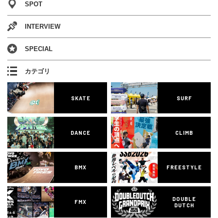
SPOT
INTERVIEW
SPECIAL
カテゴリ
SKATE
SURF
DANCE
CLIMB
BMX
FREESTYLE
DOUBLE
FMX
DUTCH