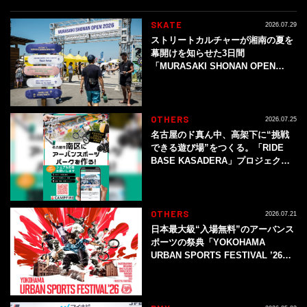
SKATE
2026.07.29
ストリートカルチャーが湘南の夏を
幕開けを知らせた3日間
「MURASAKI SHONAN OPEN
2026」イベントレポート
OTHERS
2026.07.25
名古屋のド真ん中、高架下に“挑戦
できる遊び場”をつくる。「RIDE
BASE KASADERA」プロジェクト
始動
OTHERS
2026.07.21
日本最大級“入場無料”のアーバンス
ポーツの祭典「YOKOHAMA
URBAN SPORTS FESTIVAL ’26」
開催決定！スケートボードなど全8
種の人気アーバンスポーツが集結！