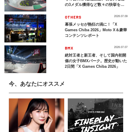
の3メダル獲得など数々の快挙をプ
レイバック「X Games Chiba
2026」
OTHERS
2026.07.09
幕張メッセが熱狂の渦に！「X
Games Chiba 2026」Moto X＆豪華
コンテンツレポート
BMX
2026.07.07
絶対王者と新王者、そして国内初開
催の女子BMXパーク。歴史が動いた
2日間「X Games Chiba 2026」
今、あなたにオススメ