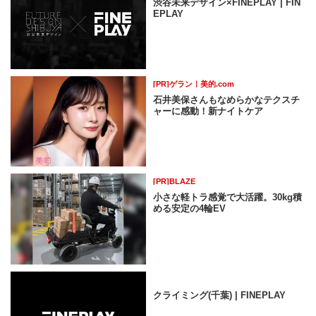
渋谷未来デザイン×FINEPLAY | FIN
EPLAY
[PR]ゲラン｜美的.com
石井美保さんもなめらかなテクスチ
ャーに感動！新ナイトケア
[PR]BLAZE
小さな軽トラ感覚で大活躍。30kg積
める安定の4輪EV
クライミング(千葉) | FINEPLAY