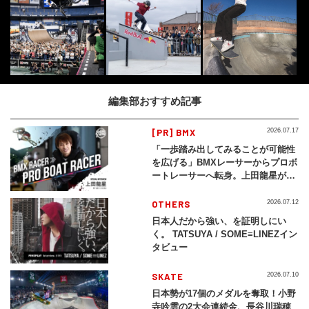
編集部おすすめ記事
[PR] BMX
2026.07.17
「一歩踏み出してみることが可能性
を広げる」BMXレーサーからプロボ
ートレーサーへ転身。上田龍星が体
現する挑戦の軌跡
OTHERS
2026.07.12
日本人だから強い、を証明しにい
く。 TATSUYA / SOME≡LINEZイン
タビュー
SKATE
2026.07.10
日本勢が17個のメダルを奪取！小野
寺吟雲の2大会連続金、長谷川瑞穂