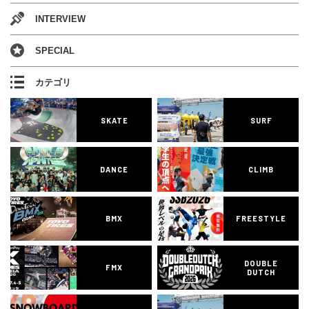
INTERVIEW
SPECIAL
カテゴリ
SKATE
SURF
DANCE
CLIMB
BMX
FREESTYLE
DOUBLE
FMX
DUTCH