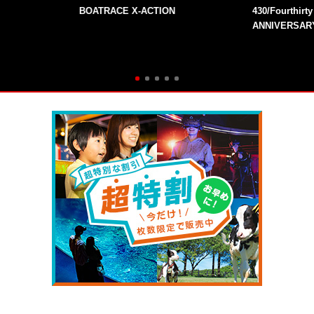
BOATRACE X-ACTION
430/Fourthirt
ANNIVERSAR