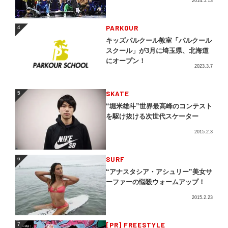
2014.5.13
4
PARKOUR
4
キッズパルクール教室「パルクール
スクール」が3月に埼玉県、北海道
にオープン！
2023.3.7
5
SKATE
5
“堀米雄斗”世界最高峰のコンテスト
を駆け抜ける次世代スケーター
2015.2.3
SURF
6
6
“アナスタシア・アシュリー”美女サ
ーファーの悩殺ウォームアップ！
2015.2.23
[PR] FREESTYLE
7
7