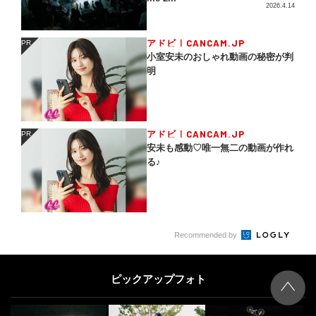
2026.4.14
アドビ｜CANCAM.JP
PR
PR
小室安未のおしゃれ動画の秘密が判
明
アドビ｜CANCAM.JP
PR
PR
安未も感動♡唯一無二の動画が作れ
る♪
Recommended by
ピックアップフォト