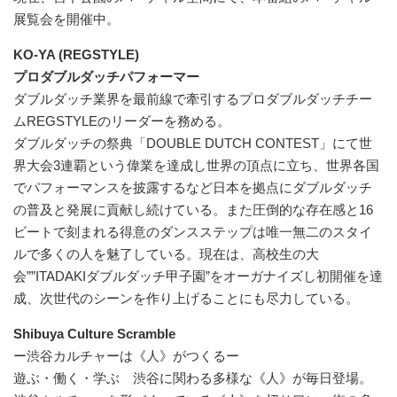
展覧会を開催中。
KO-YA (REGSTYLE)
プロダブルダッチパフォーマー
ダブルダッチ業界を最前線で牽引するプロダブルダッチチー
ムREGSTYLEのリーダーを務める。
ダブルダッチの祭典「DOUBLE DUTCH CONTEST」にて世
界大会3連覇という偉業を達成し世界の頂点に立ち、世界各国
でパフォーマンスを披露するなど日本を拠点にダブルダッチ
の普及と発展に貢献し続けている。また圧倒的な存在感と16
ビートで刻まれる得意のダンスステップは唯一無二のスタイ
ルで多くの人を魅了している。現在は、高校生の大
会””ITADAKIダブルダッチ甲子園”をオーガナイズし初開催を達
成、次世代のシーンを作り上げることにも尽力している。
Shibuya Culture Scramble
ー渋谷カルチャーは《人》がつくるー
遊ぶ・働く・学ぶ 渋谷に関わる多様な《人》が毎日登場。