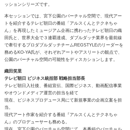
ッションシリーズです。
本セッションでは、宮下公園のバーチャル空間で、現代アー
トを紹介するテレビ朝日の番組「アルスくんとテクネちゃ
ん」を再現したミュージアム企画に携わったテレビ朝日の織
田氏と、世界大会で３連覇達成、ダブルダッチ業界を最前線
で牽引するプロダブルダッチチームREGSTYLEのリーダーを
務めるKO-YA氏が、それぞれアートやアスリートの観点で、
公園のバーチャル空間の可能性をディスカションします。
織田笑里
テレビ朝日 ビジネス統括部 戦略担当部長
テレビ朝日入社後、番組宣伝、国際ビジネス、動画配信事業
やオウンドメディア運営の担当を経て
現在、ビジネスプロデュース局にて新規事業の企画立案を担
当。
現代アート作家を紹介する番組『アルスくんとテクネちゃ
ん』のプロデューサーも務める。
現在、宮下公園のバーチャル空間にて、本番組のバーチャル