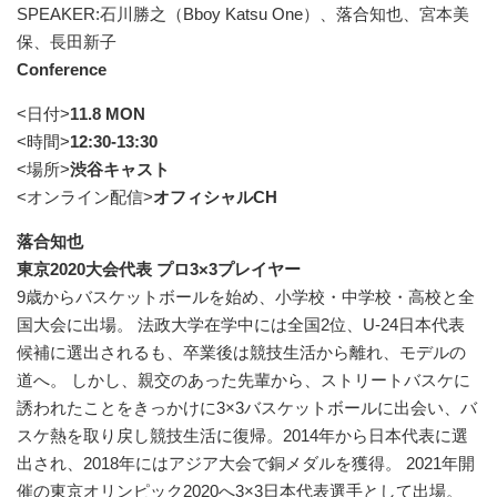
SPEAKER:石川勝之（Bboy Katsu One）、落合知也、宮本美
保、長田新子
Conference
<日付>
11.8 MON
<時間>
12:30-13:30
<場所>
渋谷キャスト
<オンライン配信>
オフィシャルCH
落合知也
東京2020大会代表 プロ3×3プレイヤー
9歳からバスケットボールを始め、小学校・中学校・高校と全
国大会に出場。 法政大学在学中には全国2位、U-24日本代表
候補に選出されるも、卒業後は競技生活から離れ、モデルの
道へ。 しかし、親交のあった先輩から、ストリートバスケに
誘われたことをきっかけに3×3バスケットボールに出会い、バ
スケ熱を取り戻し競技生活に復帰。2014年から日本代表に選
出され、2018年にはアジア大会で銅メダルを獲得。 2021年開
催の東京オリンピック2020へ3×3日本代表選手として出場。