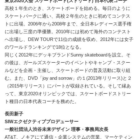
東京2020大会 スケートボード(ストリート) 日本代表コーチ
高校１年生のとき、スケートボードを始める。毎日のように
スケートパークに通い、高校２年生のときに初めてコンテス
トに出場。2006年から2008年まで、全日本レディース選手権
に出場し三度の準優勝。2010年には初めて海外のコンテスト
へ出場し、DEW TOURで11位の成績を収め、2012年には女子
のワールドランキングで18位となる。
同じく2012年にデッキブランドSunny skateboardを設立。そ
の後は、ガールズスケーターのイベントやキャンプ・スクー
ルなどを企画・主催し、スケートボードの普及活動に取り組
む。また、DVD「joy and sorrow」の１(2013年リリース)と２
（2015年リリース）にパートが収録されている。そして縁あ
って、東京2020オリンピックでは、スケートボードストリー
ト種目の日本代表コーチを務めた。
長田新子
SIWエクゼクティブプロデューサー
一般社団法人渋谷未来デザイン 理事・事務局次長
AT&T、ノキアにて通信・企業システムの営業、マーケティン