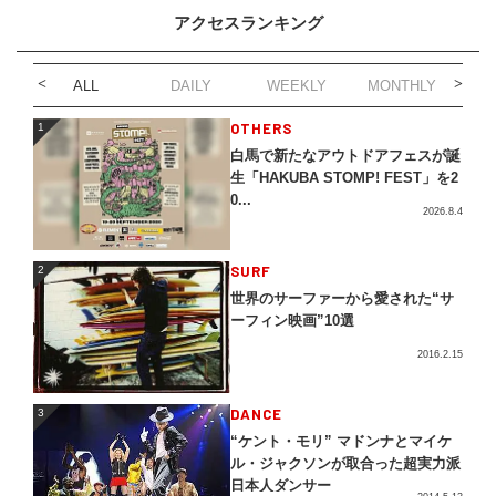
アクセスランキング
ALL
DAILY
WEEKLY
MONTHLY
1
OTHERS
1
白馬で新たなアウトドアフェスが誕
生「HAKUBA STOMP! FEST」を2
0...
2026.8.4
2
SURF
2
世界のサーファーから愛された“サ
ーフィン映画”10選
2016.2.15
3
DANCE
3
“ケント・モリ” マドンナとマイケ
ル・ジャクソンが取合った超実力派
日本人ダンサー