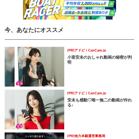
今、あなたにオススメ
[PR]アドビ｜CanCam.jp
小室安未のおしゃれ動画の秘密が判
明
[PR]アドビ｜CanCam.jp
安未も感動♡唯一無二の動画が作れ
る♪
[PR]他力本願運営事務局