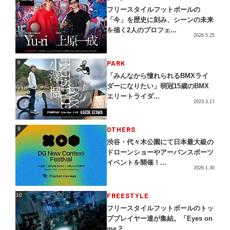
フリースタイルフットボールの
「今」を歴史に刻み、シーンの未来
を描く2人のプロフェ...
2026.5.25
PARK
8
8
「みんなから憧れられるBMXライ
ダーになりたい」弱冠15歳のBMX
エリートライダ...
2023.3.17
OTHERS
9
9
渋谷・代々木公園にて日本最大級の
ドローンショーやアーバンスポーツ
イベントを開催！...
2026.1.30
FREESTYLE
10
10
フリースタイルフットボールのトッ
ププレイヤー達が集結。「Eyes on
me 2...