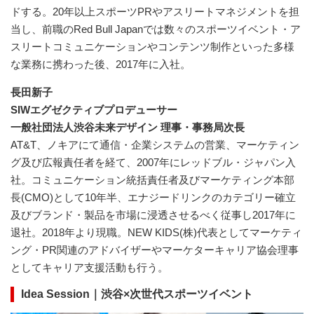
ドする。20年以上スポーツPRやアスリートマネジメントを担
当し、前職のRed Bull Japanでは数々のスポーツイベント・ア
スリートコミュニケーションやコンテンツ制作といった多様
な業務に携わった後、2017年に入社。
長田新子
SIWエグゼクティブプロデューサー
一般社団法人渋谷未来デザイン 理事・事務局次長
AT&T、ノキアにて通信・企業システムの営業、マーケティン
グ及び広報責任者を経て、2007年にレッドブル・ジャパン入
社。コミュニケーション統括責任者及びマーケティング本部
長(CMO)として10年半、エナジードリンクのカテゴリー確立
及びブランド・製品を市場に浸透させるべく従事し2017年に
退社。2018年より現職。NEW KIDS(株)代表としてマーケティ
ング・PR関連のアドバイザーやマーケターキャリア協会理事
としてキャリア支援活動も行う。
Idea Session｜渋谷×次世代スポーツイベント