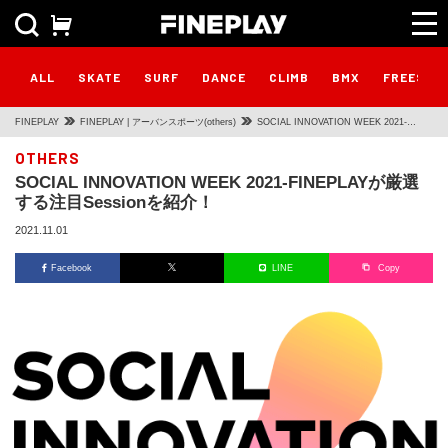
ALL
SKATE
SURF
DANCE
CLIMB
BMX
FREESTY
FINEPLAY
FINEPLAY | アーバンスポーツ(others)
SOCIAL INNOVATION WEEK 2021‐
FINEPLAYが厳選する注目Sessionを紹介！
OTHERS
SOCIAL INNOVATION WEEK 2021‐FINEPLAYが厳選
する注目Sessionを紹介！
2021.11.01
Facebook
LINE
Copy