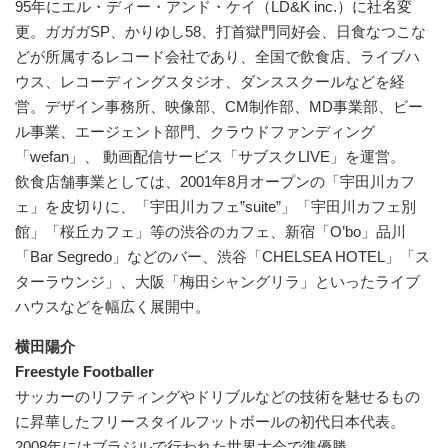
95年にエル・ディー・アンド・ケイ（LD&K inc.）に社名変
更。ガガガSP、かりゆし58、打首獄門同好会、日食なつこな
どが所属するレコード会社であり、全国で飲食店、ライブハ
ウス、レコーディングスタジオ、ダンススクールなどを経
営。デザイン事務所、映像部、CM制作部、MD事業部、ビー
ル事業、エージェント部門、クラウドファンディング
「wefan」、 動画配信サービス「サブスクLIVE」を運営。
飲食店舗事業としては、2001年8月オープンの「宇田川カフ
ェ」を皮切りに、「宇田川カフェ”suite”」「宇田川カフェ別
館」「桜丘カフェ」等の渋谷のカフェ、新宿「O’bo」品川
「Bar Segredo」などのバー、渋谷「CHELSEA HOTEL」「ス
ターラウンジ」、大阪「梅田シャングリラ」といったライブ
ハウスなどを幅広く展開中。
横田陽介
Freestyle Footballer
サッカーのリフティングやドリブルなどの技術を魅せるもの
に昇華したフリースタイルフットボールの初代日本代表。
2008年にはブラジルで行われた世界大会で準優勝。