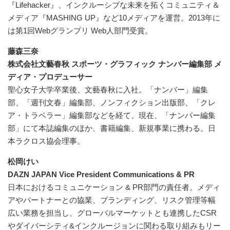
『Lifehacker』、インクルーシブな未来を拓くコミュニティ＆
メディア『MASHING UP』など10メディアを運営。2013年に
は第1回Webグランプリ Web人部門受賞。
藤森三奈
株式会社文藝春秋 スポーツ・グラフィック ナンバー編集部 メ
ディア・プロデューサー
聖心女子大学卒業後、文藝春秋に入社。「ナンバー」編集
部、「週刊文春」編集部、ノンフィクション出版部、「クレ
ア・トラベラー」編集部などを経て、現在、「ナンバー編集
部」にて本誌編集のほか、書籍編集、新規事業に携わる。日
本ラクロス協会理事。
松岡けい
DAZN JAPAN Vice President Communications & PR
日本におけるコミュニケーション & PR部門の責任者。メディ
アやパートナーとの協業、ブランディング、リスク管理等幅
広い業務を担当し、グローバルマーケットとも連携したCSR
やダイバーシティ&インクルージョンに関わる取り組みもリー