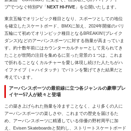
ブ”でつなぐ特別PV「
NEXT HI-FIVE
」を公開いたします。
東京五輪でオリンピック種目となり、スポーツとしての地位
を確立したスケートボード、BMXに加え、2024年開催のパリ
五輪にて初めてオリンピック種目となるBREAKIN’(ブレイク
ダンス)などのアーバンスポーツに対する熱量が高まっていま
す。約十数年前にはカウンターカルチャーとして見られてき
たことが世間の注目を集めるに至った背景の１つは、これま
で折れることなくカルチャーを愛し体現し続けた人たちがハ
イファイブ（＝ハイタッチ）でバトンを繋げてきた結果だと
考えています。
アーバンスポーツの最前線に立つ各ジャンルの豪華プレ
イヤー57人が続々と登場
この築き上げられた熱量を冷ますことなく、より多くの人に
アーバンスポーツの楽しさや、これまでの歴史を届けるた
め、アーバンスポーツに精通している俳優の野村周平に加
え、Evisen Skateboardsと契約し、ストリートスケートボード