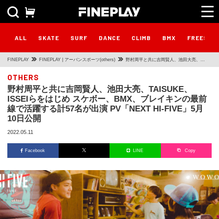
ALL
SKATE
SURF
DANCE
CLIMB
BMX
FREESTY
FINEPLAY
FINEPLAY | アーバンスポーツ(others)
野村周平と共に吉岡賢人、池田大亮、
TAISUKE、ISSEIらをはじめ スケボー、
OTHERS
野村周平と共に吉岡賢人、池田大亮、TAISUKE、
BMX、ブレイキンの最前線で活躍する計57
ISSEIらをはじめ スケボー、BMX、ブレイキンの最前
名が出演 PV「NEXT HI-FIVE」5月10日公
線で活躍する計57名が出演 PV「NEXT HI-FIVE」5月
10日公開
開
2022.05.11
Facebook
LINE
Copy