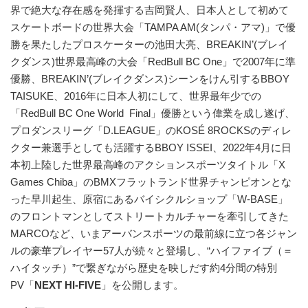
界で絶大な存在感を発揮する吉岡賢人、日本人として初めて
スケートボードの世界大会「TAMPA AM(タンパ・アマ)」で優
勝を果たしたプロスケーターの池田大亮、BREAKIN’(ブレイ
クダンス)世界最高峰の大会「RedBull BC One」で2007年に準
優勝、BREAKIN’(ブレイクダンス)シーンをけん引するBBOY
TAISUKE、2016年に日本人初にして、世界最年少での
「RedBull BC One World Final」優勝という偉業を成し遂げ、
プロダンスリーグ「D.LEAGUE」のKOSÉ 8ROCKSのディレ
クター兼選手としても活躍するBBOY ISSEI、2022年4月に日
本初上陸した世界最高峰のアクションスポーツタイトル「X
Games Chiba」のBMXフラットランド世界チャンピオンとな
った早川起生、原宿にあるバイシクルショップ「W-BASE」
のフロントマンとしてストリートカルチャーを牽引してきた
MARCOなど、いまアーバンスポーツの最前線に立つ各ジャン
ルの豪華プレイヤー57人が続々と登場し、“ハイファイブ（＝
ハイタッチ）”で繋ぎながら歴史を映しだす約4分間の特別
PV「
NEXT HI-FIVE
」を公開します。