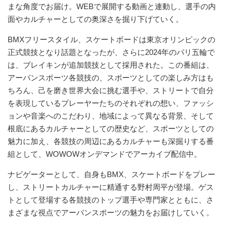
まな角度でお届け。WEBで展開する動画と連動し、選手の内
面やカルチャーとしての奥深さを掘り下げていく。
BMXフリースタイル、スケートボードは東京オリンピックの
正式競技となり話題となったが、さらに2024年のパリ五輪で
は、ブレイキンが追加競技として採用された。この番組は、
アーバンスポーツ各競技の、スポーツとしての楽しみ方はも
ちろん、己を磨き世界大会に挑む選手や、ストリートで自分
を表現しているプレーヤーたちのそれぞれの想い、ファッシ
ョンや音楽へのこだわり、地域によって異なる背景、そして
根底にあるカルチャーとしての歴史など、スポーツとしての
魅力に加え、各競技の周辺にあるカルチャーも深掘りする番
組として、WOWOWオンデマンドでアーカイブ配信中。
ナビゲーターとして、自身もBMX、スケートボードをプレー
し、ストリートカルチャーに精通する野村周平が登場。ゲス
トとして登場する各競技のトップ選手や専門家とともに、さ
まざまな視点でアーバンスポーツの魅力をお届けしていく。