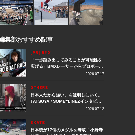
編集部おすすめ記事
[PR] BMX
「一歩踏み出してみることが可能性を
広げる」BMXレーサーからプロボート
レーサーへ転身。上田龍星が体現する
2026.07.17
挑戦の軌跡
OTHERS
日本人だから強い、を証明しにいく。
TATSUYA / SOME≡LINEZインタビュ
ー
2026.07.12
SKATE
日本勢が17個のメダルを奪取！小野寺