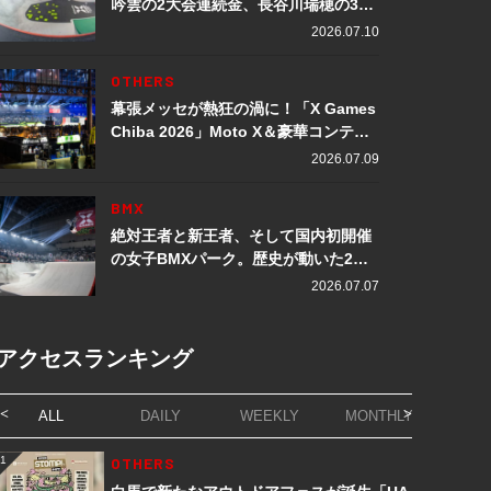
吟雲の2大会連続金、長谷川瑞穂の3メ
ダル獲得など数々の快挙をプレイバッ
2026.07.10
ク「X Games Chiba 2026」
OTHERS
幕張メッセが熱狂の渦に！「X Games
Chiba 2026」Moto X＆豪華コンテン
ツレポート
2026.07.09
BMX
絶対王者と新王者、そして国内初開催
の女子BMXパーク。歴史が動いた2日
間「X Games Chiba 2026」
2026.07.07
アクセスランキング
ALL
DAILY
WEEKLY
MONTHLY
1
OTHERS
1