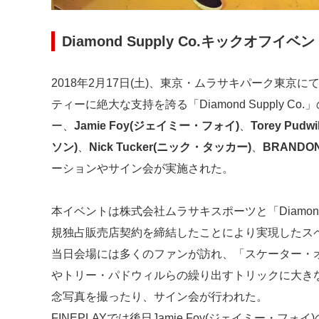
Diamond Supply Co.キックオフイベ
2018年2月17日(土)、東京・ムラサキパーク東
ティーに絶大な支持を誇る「Diamond Supply
ー、
Jamie Foy(ジェイミー・フォイ)
、
Torey Pud
ソン)
、
Nick Tucker(ニック・タッカー)
、
BRANDO
ーションやサイン会が実施された。
本イベントは株式会社ムラサキスポーツと「Diamond 
規独占販売店契約を締結したことにより実現したス
当日会場には多くのファンが訪れ、「スケーター・オ
やトリー・パドウィルらの繰り出すトリックに大き
念写真を撮ったり、サイン会が行われた。
FINEPLAYでは後日Jamie Foy(ジェイミー・フ