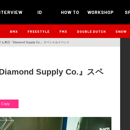
NTERVIEW
ID
HOW TO
WORKSHOP
S
B
BMX
FREESTYLE
FMX
DOUBLE DUTCH
SNOW
来日『Diamond Supply Co.』スペシャルイベント
ond Supply Co.』スペ
Copy