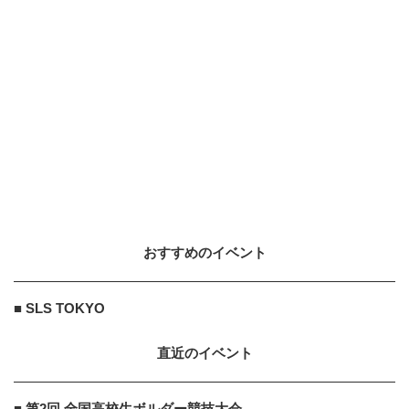
AMAZON
PR
PR
「え、こんなセールやってたの？」
80％OFF以上が続々登場！Amazon
の本気が...
AMAZON
PR
PR
Amazon今日も見逃せない！80%O
FF以上が続々登場
おすすめのイベント
■ SLS TOKYO
直近のイベント
■ 第2回 全国高校生ボルダー競技大会