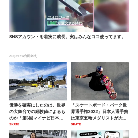
SNSアカウントを着実に成長。実はみんなココ使ってます。
AD(Dreaw合同会社)
優勝を確実にしたのは、世界
「スケートボード・パーク世
の大舞台での経験値によるも
界選手権2022」日本人選手勢
のか「第6回マイナビ日本ス
は東京五輪メダリストが大...
ケ...
SKATE
SKATE