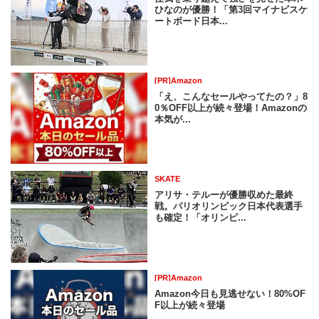
ひなのが優勝！「第3回マイナビスケ
ートボード日本...
[PR]Amazon
「え、こんなセールやってたの？」8
0％OFF以上が続々登場！Amazonの
本気が...
SKATE
アリサ・テルーが優勝収めた最終
戦。パリオリンピック日本代表選手
も確定！「オリンピ...
[PR]Amazon
Amazon今日も見逃せない！80%OF
F以上が続々登場