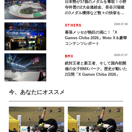
日本勢が17個のメダルを奪取！小野
寺吟雲の2大会連続金、長谷川瑞穂
の3メダル獲得など数々の快挙をプ
レイバック「X Games Chiba
2026」
OTHERS
2026.07.09
幕張メッセが熱狂の渦に！「X
Games Chiba 2026」Moto X＆豪華
コンテンツレポート
BMX
2026.07.07
絶対王者と新王者、そして国内初開
催の女子BMXパーク。歴史が動いた
2日間「X Games Chiba 2026」
今、あなたにオススメ