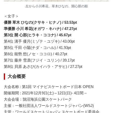
左から小川希花、草木ひなの、開心那の順
＜⼥⼦＞
優勝 草木 ひなの(クサキ・ヒナノ) / 53.53pt
準優勝 小川 希花(オガワ・キハナ) / 47.27pt
第3位 開 心那(ヒラキ・ココナ) / 45.67pt
第4位 溝手 優月(ミゾテ・ユヅキ) / 43.00pt
第5位 千田 小陽(チダ・コハル) / 41.93pt
第6位 能勢 想(ノセ・ココロ) / 40.27pt
第7位 藤井 雪凛(フジイ・ユリン) / 39.17pt
第8位 貝原 あさひ(カイハラ・アサヒ) / 27.27pt
大会概要
⼤会名称 : 第1回 マイナビスケートボード日本 OPEN
開催期間 : 2021年12月9日(土)～12日(日)- 4日間 –
大会会場：鵠沼海浜公園スケートパーク
主催：一般社団法人ワールドスケートジャパン(WSJ)
主管：ワールドスケートジャパン スケートボード委員会