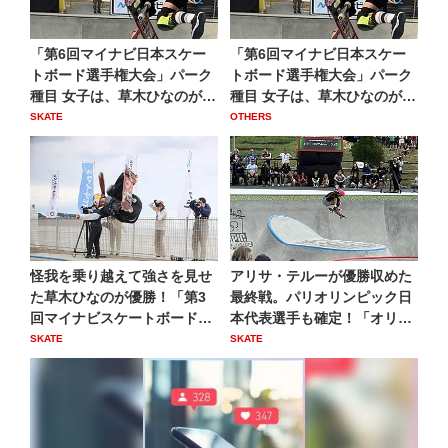
「第6回マイナビ日本スケー
「第6回マイナビ日本スケー
トボード選手権大会」パーク
トボード選手権大会」パーク
種目 女子は、草木ひなのが
種目 女子は、草木ひなのが
圧...
圧...
SKATE
OTHERS
怪我を乗り越えて強さを見せ
アリサ・テルーが優勝収めた
た草木ひなのが優勝！「第3
最終戦。パリオリンピック日
回マイナビスケートボード日
本代表選手も確定！「オリン
本...
ピ...
SKATE
SKATE