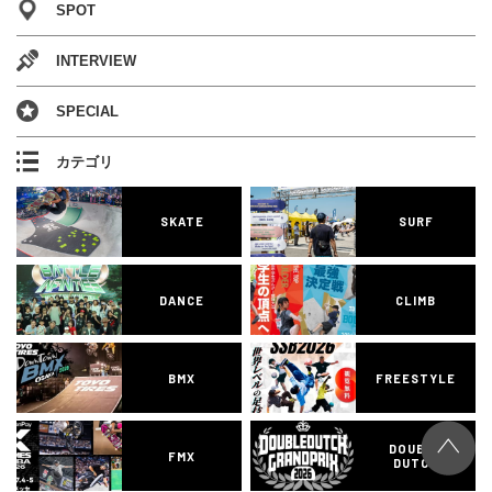
SPOT
INTERVIEW
SPECIAL
カテゴリ
SKATE
SURF
DANCE
CLIMB
BMX
FREESTYLE
DOUBLE
FMX
DUTCH