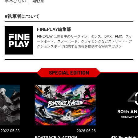
草木ひなの
開心那
執筆者について
FINEPLAY編集部
FINEPLAY は世界中のサーフィン、ダンス、BMX、FMX、スケ
ートボード、スノーボード、クライミングなどストリート・ア
クションスポーツに関する情報を提供するWebマガジン
SPECIAL EDITION
2022.05.23
2026.06.26
BOATRACE X-ACTION
430/Fourthirt