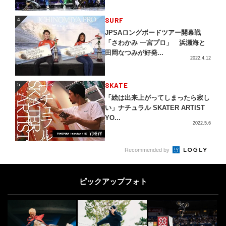
4
SURF
4
JPSAロングボードツアー開幕戦
「さわかみ 一宮プロ」 浜瀬海と
田岡なつみが好発...
2022.4.12
5
SKATE
5
「絵は出来上がってしまったら寂し
い」ナチュラル SKATER ARTIST
YO...
2022.5.6
SKATE
6
6
Recommended by
“ウィリアム・スペンサー”Skate Ni
njaの絶対マネできない神業！
ピックアップフォト
2014.8.19
DOUBLEDUTCH
7
7