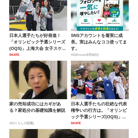
日本人選手たちが好発進！
SNSアカウントを着実に成
「オリンピック予選シリーズ
長。実はみんなココ使ってま
(OQS)」上海大会 女子スケ...
す。
SKATE
AD(Dreaw合同会社)
家の売却成功にはカギがあ
日本人選手たちの壮絶な代表
る？家処分の基礎知識を解説
権争いの行方は。「オリンピ
ック予選シリーズ(OQS)」...
AD(くらしの話題)
SKATE