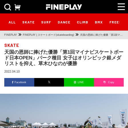
ALL
SKATE
SURF
DANCE
CLIMB
BMX
FREESTY
FINEPLAY
FINEPLAY | スケートボード(skateboarding)
天国の恩師に捧げた優勝「第1回マイ
ナビスケートボード日本OPEN」パー
SKATE
天国の恩師に捧げた優勝「第1回マイナビスケートボー
ク種目 女子はオリンピック銀メダリ
ド日本OPEN」パーク種目 女子はオリンピック銀メダ
ストを抑え、草木ひなのが優勝
リストを抑え、草木ひなのが優勝
2022.04.10
Facebook
LINE
Copy