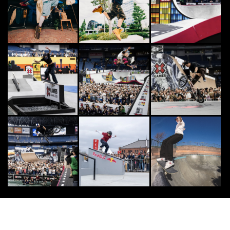
この夏の主役に相応しいGRAND P
RIXの称号を。DOUBLE DUTCH
G...
2026.8.8
SURF
8
8
“エディ・アイカウ・メモリアル”世
界最大の波で争う伝説的 ビッグウ
ェーブ・コンテ...
2014.11.19
OTHERS
9
9
野村訓市も太鼓判な「ディッキーズ
＋ヴァンズ」。洒落者は“ワンツー
コーデ”でまとめ...
2025.4.1
SURF
10
10
サーフィン日本代表「NAMINORI J
APAN」応援アイテム発売！
2025.4.4