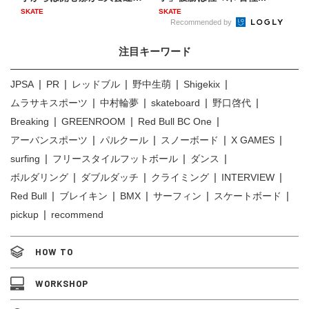
の...
SKATE
SKATE
Recommended by
注目キーワード
JPSA
PR
レッドブル
野中生萌
Shigekix
ムラサキスポーツ
中村輪夢
skateboard
野口啓代
Breaking
GREENROOM
Red Bull BC One
アーバンスポーツ
パルクール
スノーボード
X GAMES
surfing
フリースタイルフットボール
ダンス
ボルダリング
ダブルダッチ
クライミング
INTERVIEW
Red Bull
ブレイキン
BMX
サーフィン
スケートボード
pickup
recommend
HOW TO
WORKSHOP