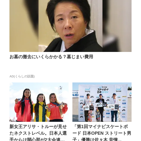
お墓の撤去にいくらかかる？墓じまい費用
AD(くらしの話題)
新女王アリサ・トルーが見せ
「第1回マイナビスケートボ
たネクストレベル。日本人選
ード 日本OPEN ストリート男
手からは開心那が2大会連続
子」優勝は佐々木 音憧...