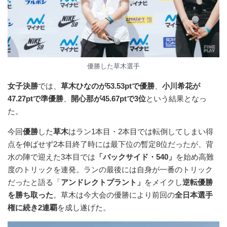
優勝した草木選手
女子決勝
では、
草木ひなのが53.53ptで優勝
、
小川希花が
47.27ptで準優勝
、
開心那が45.67ptで3位
という結果となっ
た。
今回
優勝
した
草木
はラン1本目・2本目では転倒してしまい得
点を伸ばせず2本目終了時には最下位の暫定8位だったが、背
水の陣で迎えた3本目では
「バックサイド・540」
を始め高難
度のトリックを連発。ランの最後には自身が一番のトリック
だったと語る「
アンドレクトプラント」
をメイクし
逆転優勝
を勝ち取った
。草木は今大会の優勝により前回の
全日本選手
権に続き2連覇
を成し遂げた。