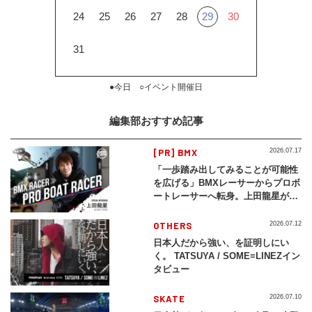
24
25
26
27
28
29
30
31
●今日 ○イベント開催日
編集部おすすめ記事
[PR] BMX
2026.07.17
「一歩踏み出してみることが可能性
を広げる」BMXレーサーからプロボ
ートレーサーへ転身。上田龍星が体
現する挑戦の軌跡
OTHERS
2026.07.12
日本人だから強い、を証明しにい
く。 TATSUYA / SOME≡LINEZイン
タビュー
SKATE
2026.07.10