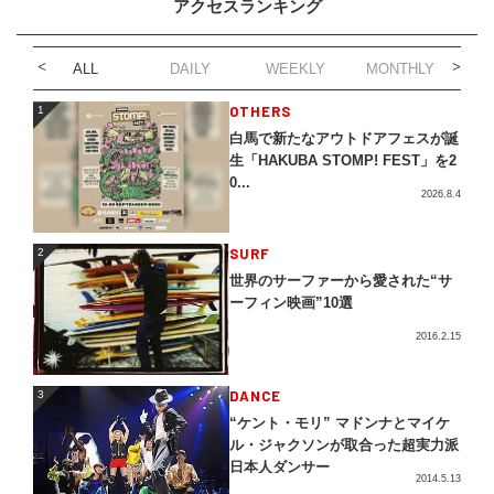
アクセスランキング
ALL
DAILY
WEEKLY
MONTHLY
1
OTHERS
1
白馬で新たなアウトドアフェスが誕
生「HAKUBA STOMP! FEST」を2
0...
2026.8.4
2
SURF
2
世界のサーファーから愛された“サ
ーフィン映画”10選
2016.2.15
3
DANCE
3
“ケント・モリ” マドンナとマイケ
ル・ジャクソンが取合った超実力派
日本人ダンサー
2014.5.13