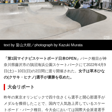
text by 畠山大樹／photograph by Kazuki Murata
「第1回マイナビスケートボード日本OPEN」
パーク種目が神
奈川県藤沢市の鵠沼海浜公園スケートパークにて2022年4月9
日(土)～10日(日)の2日間に渡り開催された。
女子は草木ひな
の(クサキ・ヒナノ)選手が優勝を収めた。
大会リポート
昨年の東京オリンピックで四十住さくら選手と開心那選手が
メダルを獲得したことで、国内で人気急上昇しているスケー
トボード・パーク種目。今大会においては国際大会派遣選手