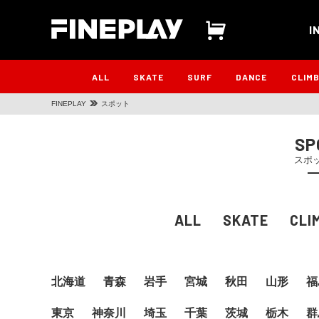
I
ALL
SKATE
SURF
DANCE
CLIM
FINEPLAY
スポット
SP
スポ
ALL
SKATE
CLI
北海道
青森
岩手
宮城
秋田
山形
福
東京
神奈川
埼玉
千葉
茨城
栃木
群