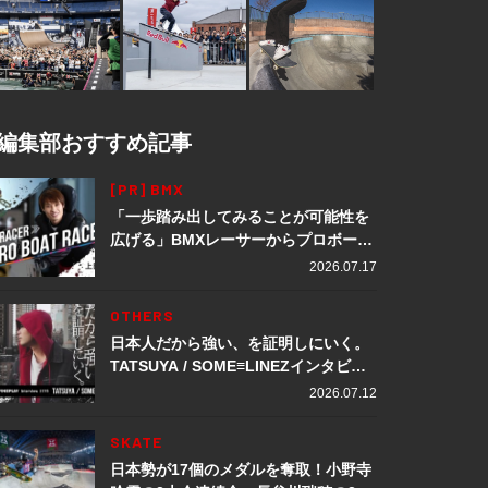
編集部おすすめ記事
[PR] BMX
「一歩踏み出してみることが可能性を
広げる」BMXレーサーからプロボート
レーサーへ転身。上田龍星が体現する
2026.07.17
挑戦の軌跡
OTHERS
日本人だから強い、を証明しにいく。
TATSUYA / SOME≡LINEZインタビュ
ー
2026.07.12
SKATE
日本勢が17個のメダルを奪取！小野寺