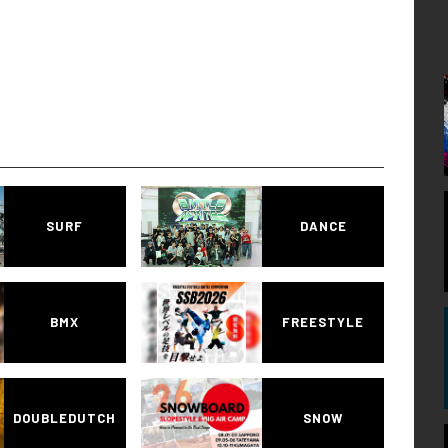
SURF
DANCE
BMX
FREESTYLE
DOUBLEDUTCH
SNOW