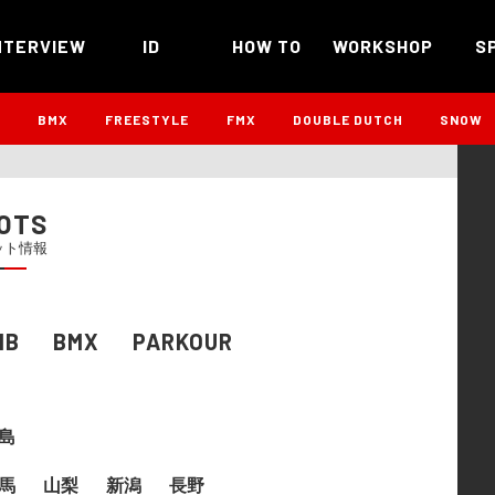
NTERVIEW
ID
HOW TO
WORKSHOP
S
B
BMX
FREESTYLE
FMX
DOUBLE DUTCH
SNOW
OTS
ット情報
MB
BMX
PARKOUR
島
馬
山梨
新潟
長野