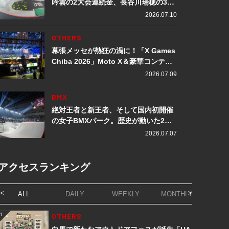
吟雲の2大会連続金、長谷川瑞穂の3メ
ダル獲得など数々の快挙をプレイバッ
2026.07.10
ク「X Games Chiba 2026」
OTHERS
幕張メッセが熱狂の渦に！「X Games
Chiba 2026」Moto X＆豪華コンテン
ツレポート
2026.07.09
BMX
絶対王者と新王者、そして国内初開催
の女子BMXパーク。歴史が動いた2日
間「X Games Chiba 2026」
2026.07.07
アクセスランキング
ALL
DAILY
WEEKLY
MONTHLY
1
OTHERS
1