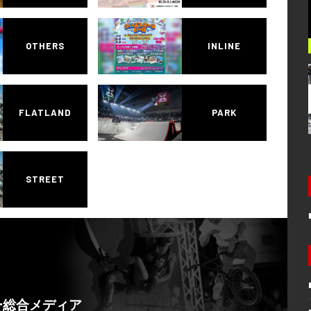
OTHERS
INLINE
FLATLAND
PARK
STREET
ー総合メディア