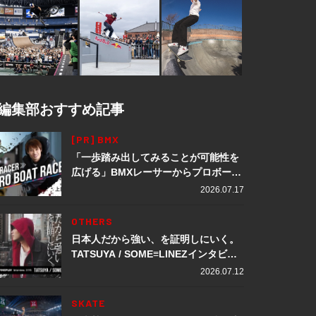
編集部おすすめ記事
[PR] BMX
「一歩踏み出してみることが可能性を
広げる」BMXレーサーからプロボート
レーサーへ転身。上田龍星が体現する
2026.07.17
挑戦の軌跡
OTHERS
日本人だから強い、を証明しにいく。
TATSUYA / SOME≡LINEZインタビュ
ー
2026.07.12
SKATE