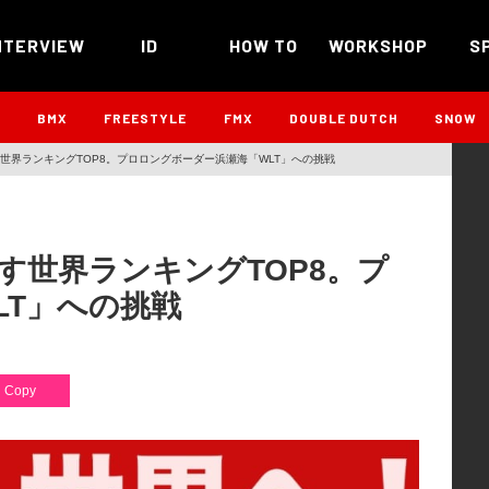
NTERVIEW
ID
HOW TO
WORKSHOP
S
B
BMX
FREESTYLE
FMX
DOUBLE DUTCH
SNOW
世界ランキングTOP8。プロロングボーダー浜瀬海「WLT」への挑戦
す世界ランキングTOP8。プ
LT」への挑戦
Copy