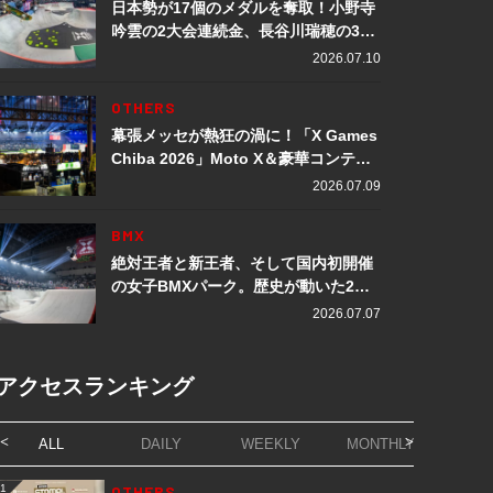
日本勢が17個のメダルを奪取！小野寺
吟雲の2大会連続金、長谷川瑞穂の3メ
ダル獲得など数々の快挙をプレイバッ
2026.07.10
ク「X Games Chiba 2026」
OTHERS
幕張メッセが熱狂の渦に！「X Games
Chiba 2026」Moto X＆豪華コンテン
ツレポート
2026.07.09
BMX
絶対王者と新王者、そして国内初開催
の女子BMXパーク。歴史が動いた2日
間「X Games Chiba 2026」
2026.07.07
アクセスランキング
ALL
DAILY
WEEKLY
MONTHLY
1
OTHERS
1