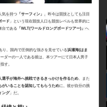
人気を持つ
「サーフィン」
。昨今は競技としても注目
ボード
」という現在競技人口も競技レベルも世界的に
舞台である
「WLT(ワールドロングボードツアー)」
へ
であり、国内で圧倒的な強さを見せている
浜瀬海(はま
ボーダーの一人である彼は、本ツアーにて日本人男子
目指す。
人選手が海外へ挑戦できるきっかけを作るため
、また
ちがいることを認知してもらうため
に、彼が自分の挑
ィング
」だ。