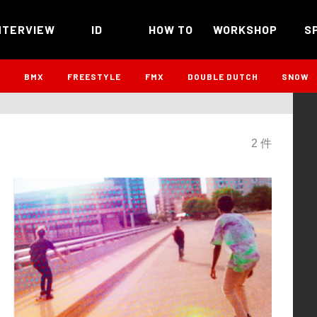
NTERVIEW
ID
HOW TO
WORKSHOP
S
B
BMX
FREESTYLE
FMX
DOUBLE DUTCH
SNOW
2 件