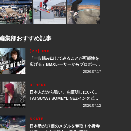
編集部おすすめ記事
[PR] BMX
「一歩踏み出してみることが可能性を
広げる」BMXレーサーからプロボート
レーサーへ転身。上田龍星が体現する
2026.07.17
挑戦の軌跡
OTHERS
日本人だから強い、を証明しにいく。
TATSUYA / SOME≡LINEZインタビュ
ー
2026.07.12
SKATE
日本勢が17個のメダルを奪取！小野寺