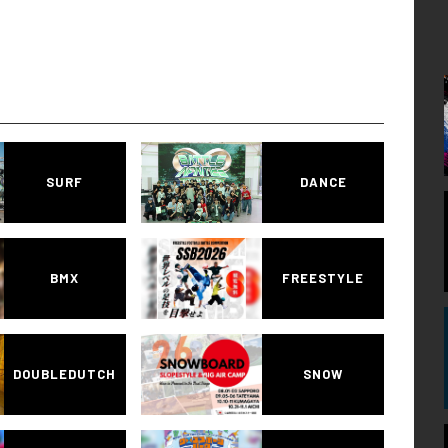
SURF
DANCE
BMX
FREESTYLE
DOUBLEDUTCH
SNOW