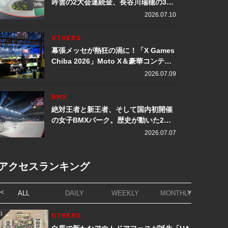
吟雲の2大会連続金、長谷川瑞穂の3メ
ダル獲得など数々の快挙をプレイバッ
2026.07.10
ク「X Games Chiba 2026」
OTHERS
幕張メッセが熱狂の渦に！「X Games
Chiba 2026」Moto X＆豪華コンテン
ツレポート
2026.07.09
BMX
絶対王者と新王者、そして国内初開催
の女子BMXパーク。歴史が動いた2日
間「X Games Chiba 2026」
2026.07.07
アクセスランキング
ALL
DAILY
WEEKLY
MONTHLY
1
OTHERS
1