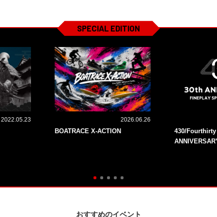
SPECIAL EDITION
2022.05.23
2026.06.26
BOATRACE X-ACTION
430/Fourthirt
ANNIVERSAR
おすすめのイベント