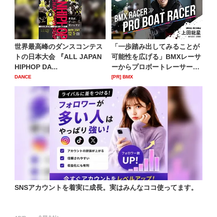
世界最高峰のダンスコンテス
「一歩踏み出してみることが
トの日本大会 『ALL JAPAN
可能性を広げる」BMXレーサ
HIPHOP DA...
ーからプロボートレーサー
へ...
DANCE
[PR] BMX
SNSアカウントを着実に成長。実はみんなココ使ってます。