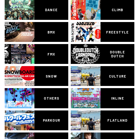
DANCE
CLIMB
BMX
FREESTYLE
DOUBLE
FMX
DUTCH
SNOW
CULTURE
OTHERS
INLINE
PARKOUR
FLATLAND