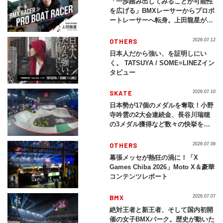
「一歩踏み出してみることが可能性
を広げる」BMXレーサーからプロボ
ートレーサーへ転身。上田龍星が体
現する挑戦の軌跡
OTHERS
2026.07.12
日本人だから強い、を証明しにい
く。 TATSUYA / SOME≡LINEZイン
タビュー
SKATE
2026.07.10
日本勢が17個のメダルを奪取！小野
寺吟雲の2大会連続金、長谷川瑞穂
の3メダル獲得など数々の快挙をプ
レイバック「X Games Chiba
2026」
OTHERS
2026.07.09
幕張メッセが熱狂の渦に！「X
Games Chiba 2026」Moto X＆豪華
コンテンツレポート
BMX
2026.07.07
絶対王者と新王者、そして国内初開
催の女子BMXパーク。歴史が動いた