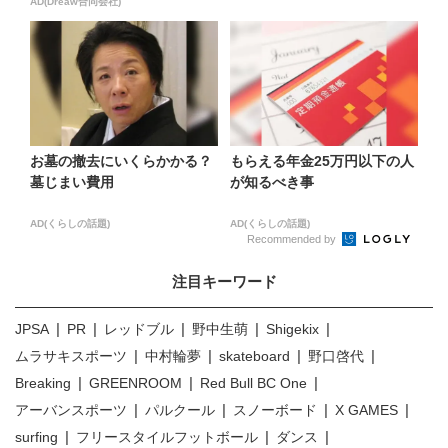
AD(Dreaw合同会社)
お墓の撤去にいくらかかる？
もらえる年金25万円以下の人
墓じまい費用
が知るべき事
AD(くらしの話題)
AD(くらしの話題)
Recommended by
注目キーワード
JPSA
PR
レッドブル
野中生萌
Shigekix
ムラサキスポーツ
中村輪夢
skateboard
野口啓代
Breaking
GREENROOM
Red Bull BC One
アーバンスポーツ
パルクール
スノーボード
X GAMES
surfing
フリースタイルフットボール
ダンス