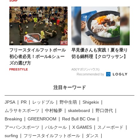
SURF
フリースタイルフットボール
早見優さんも実践！夏を乗り
初心者必見！ボール&シュー
切る鍋料理【クロワッサン】
ズの選び方
FREESTYLE
AD(マガジンハウス)
Recommended by
注目キーワード
JPSA
PR
レッドブル
野中生萌
Shigekix
ムラサキスポーツ
中村輪夢
skateboard
野口啓代
Breaking
GREENROOM
Red Bull BC One
アーバンスポーツ
パルクール
X GAMES
スノーボード
surfing
フリースタイルフットボール
ダンス