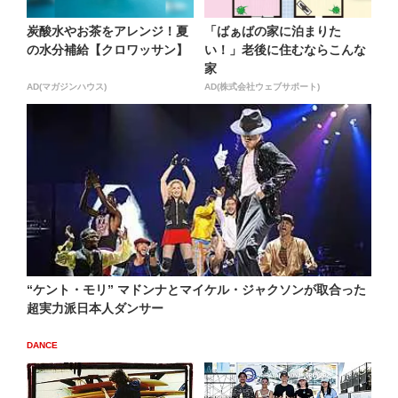
炭酸水やお茶をアレンジ！夏
「ばぁばの家に泊まりた
の水分補給【クロワッサン】
い！」老後に住むならこんな
家
AD(マガジンハウス)
AD(株式会社ウェブサポート)
“ケント・モリ” マドンナとマイケル・ジャクソンが取合った
超実力派日本人ダンサー
DANCE