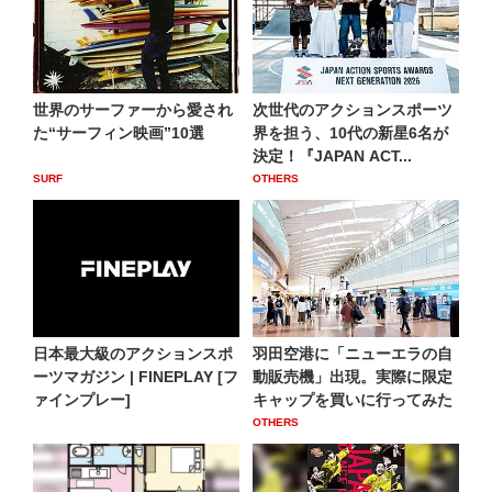
世界のサーファーから愛され
次世代のアクションスポーツ
た“サーフィン映画”10選
界を担う、10代の新星6名が
決定！『JAPAN ACT...
SURF
OTHERS
日本最大級のアクションスポ
羽田空港に「ニューエラの自
ーツマガジン | FINEPLAY [フ
動販売機」出現。実際に限定
ァインプレー]
キャップを買いに行ってみた
OTHERS