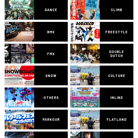
DANCE
CLIMB
BMX
FREESTYLE
DOUBLE
FMX
DUTCH
SNOW
CULTURE
OTHERS
INLINE
PARKOUR
FLATLAND