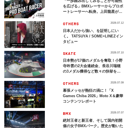
「一歩踏み出してみることが可能性
を広げる」BMXレーサーからプロボ
ートレーサーへ転身。上田龍星が体
現する挑戦の軌跡
OTHERS
2026.07.12
日本人だから強い、を証明しにい
く。 TATSUYA / SOME≡LINEZイン
タビュー
SKATE
2026.07.10
日本勢が17個のメダルを奪取！小野
寺吟雲の2大会連続金、長谷川瑞穂
の3メダル獲得など数々の快挙をプ
レイバック「X Games Chiba
2026」
OTHERS
2026.07.09
幕張メッセが熱狂の渦に！「X
Games Chiba 2026」Moto X＆豪華
コンテンツレポート
BMX
2026.07.07
絶対王者と新王者、そして国内初開
催の女子BMXパーク。歴史が動いた