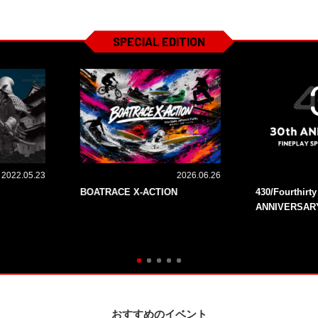
SPECIAL EDITION
2022.05.23
2026.06.26
BOATRACE X-ACTION
430/Fourthirt
ANNIVERSAR
おすすめのイベント