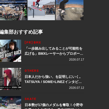
編集部おすすめ記事
[PR] BMX
「一歩踏み出してみることが可能性を
広げる」BMXレーサーからプロボート
レーサーへ転身。上田龍星が体現する
2026.07.17
挑戦の軌跡
OTHERS
日本人だから強い、を証明しにいく。
TATSUYA / SOME≡LINEZインタビュ
ー
2026.07.12
SKATE
日本勢が17個のメダルを奪取！小野寺