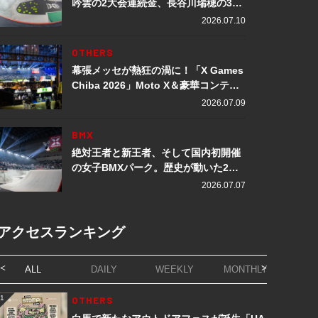
吟雲の2大会連続金、長谷川瑞穂の3メ
ダル獲得など数々の快挙をプレイバッ
2026.07.10
ク「X Games Chiba 2026」
OTHERS
幕張メッセが熱狂の渦に！「X Games
Chiba 2026」Moto X＆豪華コンテン
ツレポート
2026.07.09
BMX
絶対王者と新王者、そして国内初開催
の女子BMXパーク。歴史が動いた2日
間「X Games Chiba 2026」
2026.07.07
アクセスランキング
ALL
DAILY
WEEKLY
MONTHLY
1
OTHERS
1