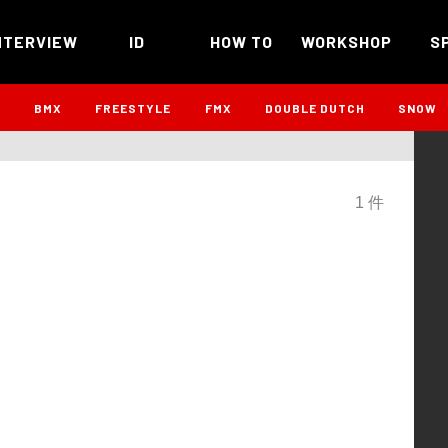
NTERVIEW
ID
HOW TO
WORKSHOP
S
B
BMX
FREESTYLE
FMX
DOUBLE DUTCH
SNOW
1 件