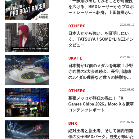
「一歩踏み出してみることが可能性
を広げる」BMXレーサーからプロボ
ートレーサーへ転身。上田龍星が体
現する挑戦の軌跡
OTHERS
2026.07.12
日本人だから強い、を証明しにい
く。 TATSUYA / SOME≡LINEZイン
タビュー
SKATE
2026.07.10
日本勢が17個のメダルを奪取！小野
寺吟雲の2大会連続金、長谷川瑞穂
の3メダル獲得など数々の快挙をプ
レイバック「X Games Chiba
2026」
OTHERS
2026.07.09
幕張メッセが熱狂の渦に！「X
Games Chiba 2026」Moto X＆豪華
コンテンツレポート
BMX
2026.07.07
絶対王者と新王者、そして国内初開
催の女子BMXパーク。歴史が動いた