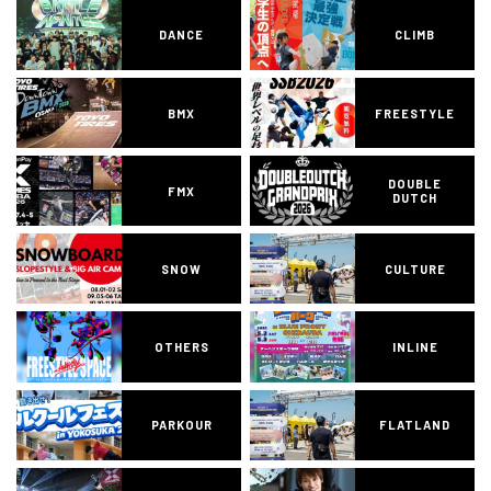
DANCE
CLIMB
BMX
FREESTYLE
DOUBLE
FMX
DUTCH
SNOW
CULTURE
OTHERS
INLINE
PARKOUR
FLATLAND