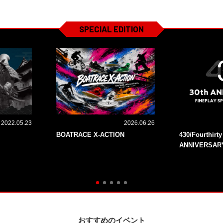
SPECIAL EDITION
2022.05.23
2026.06.26
BOATRACE X-ACTION
430/Fourthirt
ANNIVERSAR
おすすめのイベント