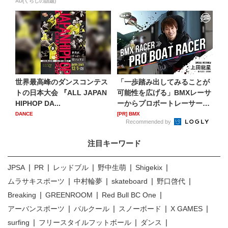
AD(くらしの話題)
世界最高峰のダンスコンテス
「一歩踏み出してみることが
トの日本大会 『ALL JAPAN
可能性を広げる」BMXレーサ
HIPHOP DA...
ーからプロボートレーサー
へ...
DANCE
[PR] BMX
Recommended by
注目キーワード
JPSA
PR
レッドブル
野中生萌
Shigekix
ムラサキスポーツ
中村輪夢
skateboard
野口啓代
Breaking
GREENROOM
Red Bull BC One
アーバンスポーツ
パルクール
スノーボード
X GAMES
surfing
フリースタイルフットボール
ダンス