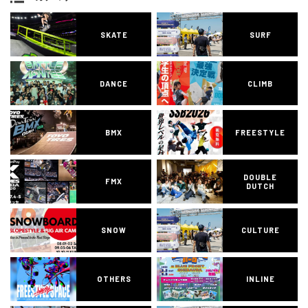
SKATE
SURF
DANCE
CLIMB
BMX
FREESTYLE
DOUBLE
FMX
DUTCH
SNOW
CULTURE
OTHERS
INLINE