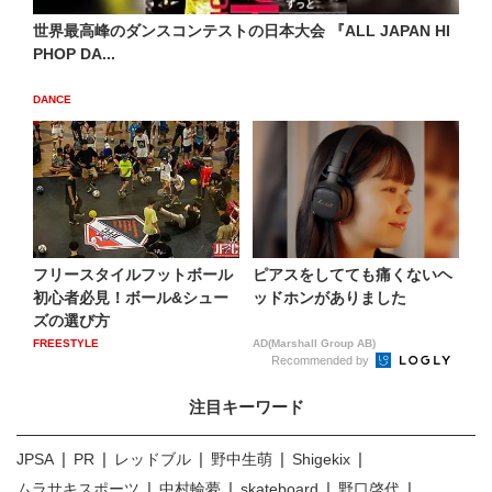
世界最高峰のダンスコンテストの日本大会 『ALL JAPAN HI
PHOP DA...
DANCE
フリースタイルフットボール
ピアスをしてても痛くないヘ
初心者必見！ボール&シュー
ッドホンがありました
ズの選び方
FREESTYLE
AD(Marshall Group AB)
Recommended by
注目キーワード
JPSA
PR
レッドブル
野中生萌
Shigekix
ムラサキスポーツ
中村輪夢
skateboard
野口啓代