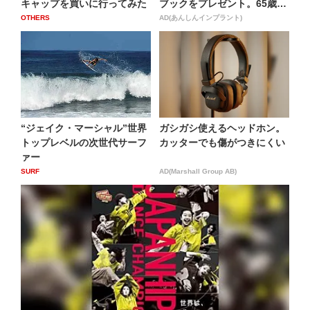
キャップを買いに行ってみた
ブックをプレゼント。65歳
以...
OTHERS
AD(あんしんインプラント)
“ジェイク・マーシャル”世界
ガシガシ使えるヘッドホン。
トップレベルの次世代サーフ
カッターでも傷がつきにくい
ァー
SURF
AD(Marshall Group AB)