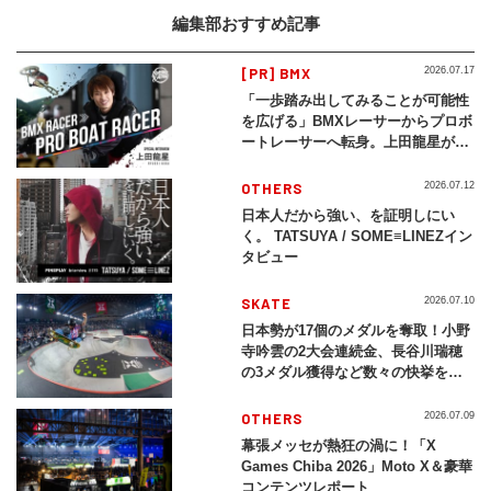
編集部おすすめ記事
[PR] BMX
2026.07.17
「一歩踏み出してみることが可能性
を広げる」BMXレーサーからプロボ
ートレーサーへ転身。上田龍星が体
現する挑戦の軌跡
OTHERS
2026.07.12
日本人だから強い、を証明しにい
く。 TATSUYA / SOME≡LINEZイン
タビュー
SKATE
2026.07.10
日本勢が17個のメダルを奪取！小野
寺吟雲の2大会連続金、長谷川瑞穂
の3メダル獲得など数々の快挙をプ
レイバック「X Games Chiba
2026」
OTHERS
2026.07.09
幕張メッセが熱狂の渦に！「X
Games Chiba 2026」Moto X＆豪華
コンテンツレポート