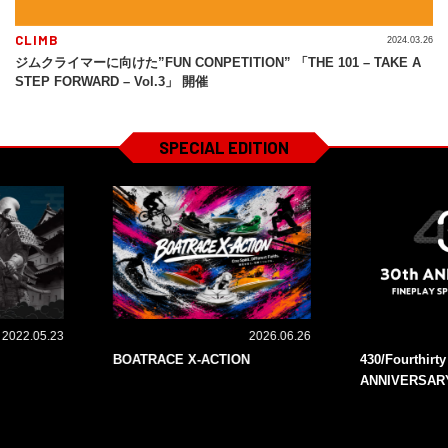
CLIMB
2024.03.26
ジムクライマーに向けた”FUN CONPETITION” 「THE 101 – TAKE A
STEP FORWARD – Vol.3」 開催
SPECIAL EDITION
2022.05.23
2026.06.26
BOATRACE X-ACTION
430/Fourthirt
ANNIVERSAR