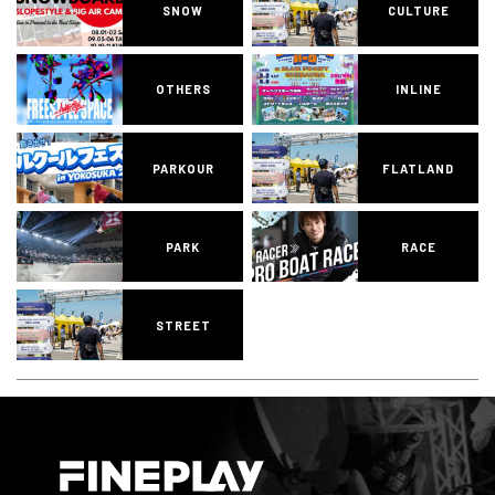
SNOW
CULTURE
OTHERS
INLINE
PARKOUR
FLATLAND
PARK
RACE
STREET