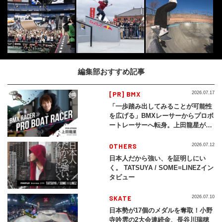
編集部おすすめ記事
[PR] BMX
2026.07.17
「一歩踏み出してみることが可能性
を広げる」BMXレーサーからプロボ
ートレーサーへ転身。上田龍星が体
現する挑戦の軌跡
OTHERS
2026.07.12
日本人だから強い、を証明しにい
く。 TATSUYA / SOME≡LINEZイン
タビュー
SKATE
2026.07.10
日本勢が17個のメダルを奪取！小野
寺吟雲の2大会連続金、長谷川瑞穂