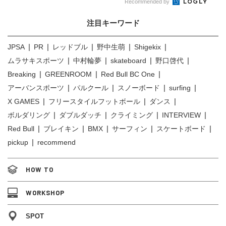
Recommended by
注目キーワード
JPSA
PR
レッドブル
野中生萌
Shigekix
ムラサキスポーツ
中村輪夢
skateboard
野口啓代
Breaking
GREENROOM
Red Bull BC One
アーバンスポーツ
パルクール
スノーボード
surfing
X GAMES
フリースタイルフットボール
ダンス
ボルダリング
ダブルダッチ
クライミング
INTERVIEW
Red Bull
ブレイキン
BMX
サーフィン
スケートボード
pickup
recommend
HOW TO
WORKSHOP
SPOT