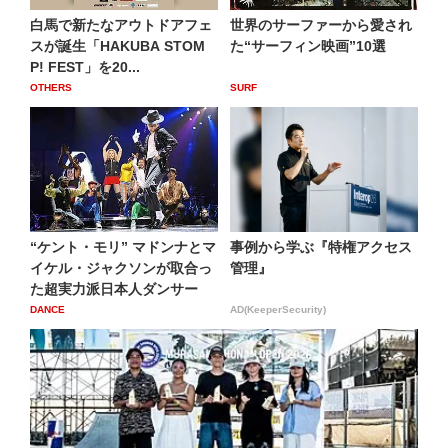
白馬で新たなアウトドアフェ
世界のサーファーから愛され
スが誕生「HAKUBA STOM
た“サーフィン映画”10選
P! FEST」を20...
OTHERS
SURF
“ケント・モリ” マドンナとマ
事例から学ぶ『特権アクセス
イケル・ジャクソンが取合っ
管理』
た超実力派日本人ダンサー
DANCE
AD(KeeperSecurity)