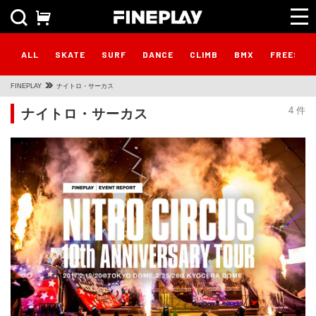
ALL
SKATE
SURF
DANCE
CLIMB
BMX
FREESTY
FINEPLAY
ナイトロ・サーカス
ナイトロ・サーカス
4 件