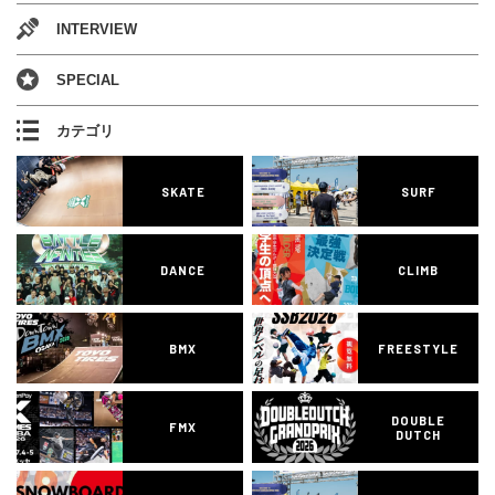
INTERVIEW
SPECIAL
カテゴリ
SKATE
SURF
DANCE
CLIMB
BMX
FREESTYLE
DOUBLE
FMX
DUTCH