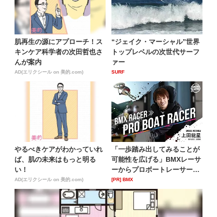
肌再生の源にアプローチ！ス
“ジェイク・マーシャル”世界
キンケア科学者の次田哲也さ
トップレベルの次世代サーフ
んが案内
ァー
AD(エリクシール on 美的.com)
SURF
やるべきケアがわかっていれ
「一歩踏み出してみることが
ば、肌の未来はもっと明る
可能性を広げる」BMXレーサ
い！
ーからプロボートレーサー
へ...
AD(エリクシール on 美的.com)
[PR] BMX