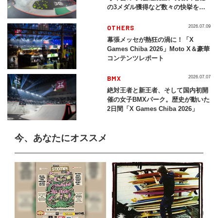
の3メダル獲得など数々の快挙をプ
レイバック「X Games Chiba
2026」
OTHERS
2026.07.09
幕張メッセが熱狂の渦に！「X
Games Chiba 2026」Moto X＆豪華
コンテンツレポート
BMX
2026.07.07
絶対王者と新王者、そして国内初開
催の女子BMXパーク。歴史が動いた
2日間「X Games Chiba 2026」
今、あなたにオススメ