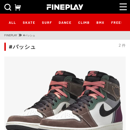
ALL
SKATE
SURF
DANCE
CLIMB
BMX
FREESTY
FINEPLAY
#バッシュ
#バッシュ
2 件