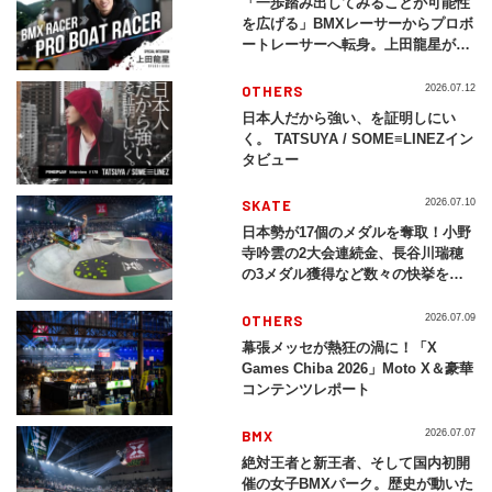
「一歩踏み出してみることが可能性
を広げる」BMXレーサーからプロボ
ートレーサーへ転身。上田龍星が体
現する挑戦の軌跡
OTHERS
2026.07.12
日本人だから強い、を証明しにい
く。 TATSUYA / SOME≡LINEZイン
タビュー
SKATE
2026.07.10
日本勢が17個のメダルを奪取！小野
寺吟雲の2大会連続金、長谷川瑞穂
の3メダル獲得など数々の快挙をプ
レイバック「X Games Chiba
2026」
OTHERS
2026.07.09
幕張メッセが熱狂の渦に！「X
Games Chiba 2026」Moto X＆豪華
コンテンツレポート
BMX
2026.07.07
絶対王者と新王者、そして国内初開
催の女子BMXパーク。歴史が動いた