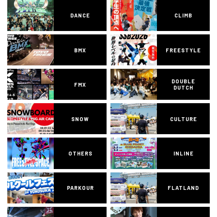
DANCE
CLIMB
BMX
FREESTYLE
DOUBLE
FMX
DUTCH
SNOW
CULTURE
OTHERS
INLINE
PARKOUR
FLATLAND