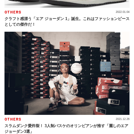
OTHERS
2022.01.04
クラフト感漂う「エア ジョーダン 1」誕生。これはファッションピース
としての傑作だ！
OTHERS
2021.12.26
スラムダンク愛炸裂！ 3人制バスケのオリンピアンが推す「麗しのエア
ジョーダン3選」