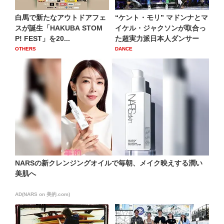
白馬で新たなアウトドアフェ
“ケント・モリ” マドンナとマ
スが誕生「HAKUBA STOM
イケル・ジャクソンが取合っ
P! FEST」を20...
た超実力派日本人ダンサー
OTHERS
DANCE
NARSの新クレンジングオイルで毎朝、メイク映えする潤い
美肌へ
AD(NARS on 美的.com)