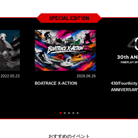
SPECIAL EDITION
2022.05.23
2026.06.26
BOATRACE X-ACTION
430/Fourthirt
ANNIVERSAR
おすすめのイベント