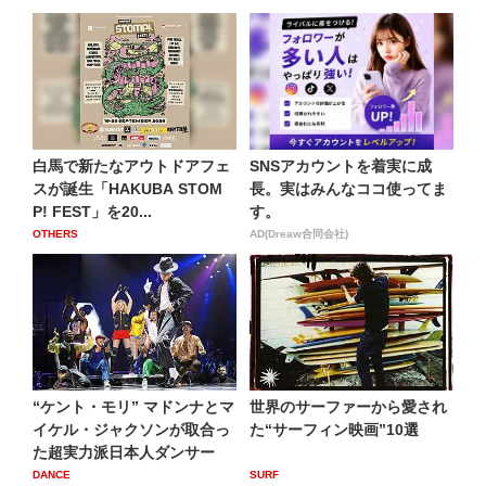
白馬で新たなアウトドアフェ
SNSアカウントを着実に成
スが誕生「HAKUBA STOM
長。実はみんなココ使ってま
P! FEST」を20...
す。
OTHERS
AD(Dreaw合同会社)
“ケント・モリ” マドンナとマ
世界のサーファーから愛され
イケル・ジャクソンが取合っ
た“サーフィン映画”10選
た超実力派日本人ダンサー
DANCE
SURF