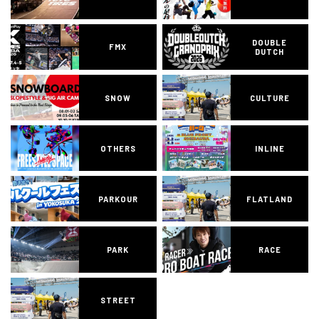
DOUBLE
FMX
DUTCH
SNOW
CULTURE
OTHERS
INLINE
PARKOUR
FLATLAND
PARK
RACE
STREET