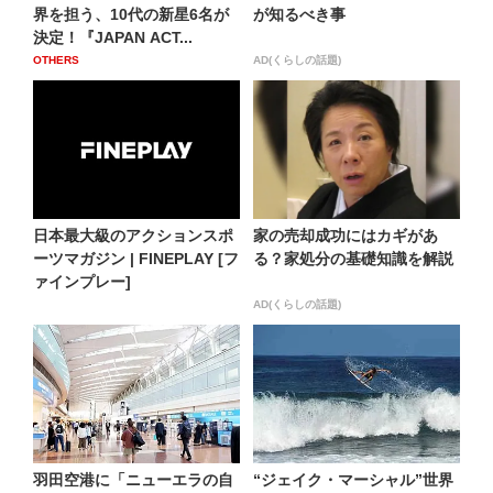
界を担う、10代の新星6名が
が知るべき事
決定！『JAPAN ACT...
OTHERS
AD(くらしの話題)
日本最大級のアクションスポ
家の売却成功にはカギがあ
ーツマガジン | FINEPLAY [フ
る？家処分の基礎知識を解説
ァインプレー]
AD(くらしの話題)
羽田空港に「ニューエラの自
“ジェイク・マーシャル”世界