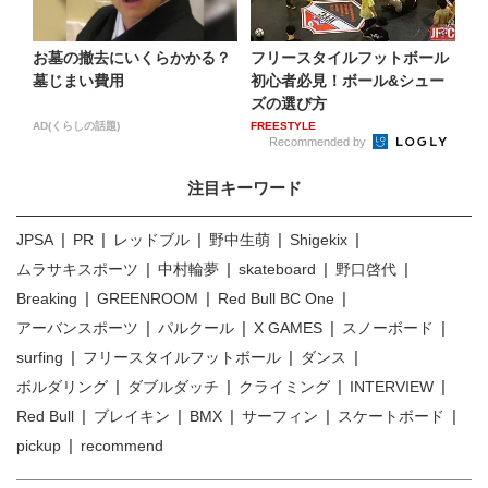
お墓の撤去にいくらかかる？
フリースタイルフットボール
墓じまい費用
初心者必見！ボール&シュー
ズの選び方
AD(くらしの話題)
FREESTYLE
Recommended by
注目キーワード
JPSA
PR
レッドブル
野中生萌
Shigekix
ムラサキスポーツ
中村輪夢
skateboard
野口啓代
Breaking
GREENROOM
Red Bull BC One
アーバンスポーツ
パルクール
X GAMES
スノーボード
surfing
フリースタイルフットボール
ダンス
ボルダリング
ダブルダッチ
クライミング
INTERVIEW
Red Bull
ブレイキン
BMX
サーフィン
スケートボード
pickup
recommend