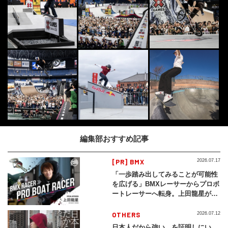
編集部おすすめ記事
[PR] BMX
2026.07.17
「一歩踏み出してみることが可能性
を広げる」BMXレーサーからプロボ
ートレーサーへ転身。上田龍星が体
現する挑戦の軌跡
OTHERS
2026.07.12
日本人だから強い、を証明しにい