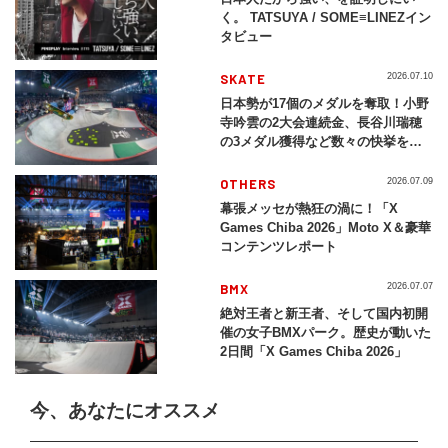
く。 TATSUYA / SOME≡LINEZイン
タビュー
SKATE
2026.07.10
日本勢が17個のメダルを奪取！小野
寺吟雲の2大会連続金、長谷川瑞穂
の3メダル獲得など数々の快挙をプ
レイバック「X Games Chiba
2026」
OTHERS
2026.07.09
幕張メッセが熱狂の渦に！「X
Games Chiba 2026」Moto X＆豪華
コンテンツレポート
BMX
2026.07.07
絶対王者と新王者、そして国内初開
催の女子BMXパーク。歴史が動いた
2日間「X Games Chiba 2026」
今、あなたにオススメ