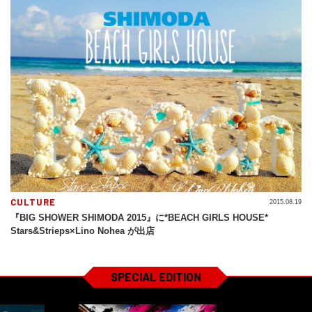
CULTURE
2015.08.19
『BIG SHOWER SHIMODA 2015』に*BEACH GIRLS HOUSE*
Stars&Strieps×Lino Nohea が出店
SPECIAL EDITION