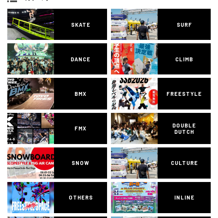
SKATE
SURF
DANCE
CLIMB
BMX
FREESTYLE
DOUBLE
FMX
DUTCH
SNOW
CULTURE
OTHERS
INLINE