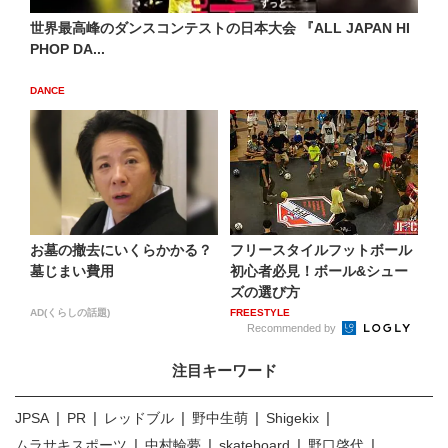
世界最高峰のダンスコンテストの日本大会 『ALL JAPAN HI
PHOP DA...
DANCE
お墓の撤去にいくらかかる？
フリースタイルフットボール
墓じまい費用
初心者必見！ボール&シュー
ズの選び方
AD(くらしの話題)
FREESTYLE
Recommended by
注目キーワード
JPSA
PR
レッドブル
野中生萌
Shigekix
ムラサキスポーツ
中村輪夢
skateboard
野口啓代