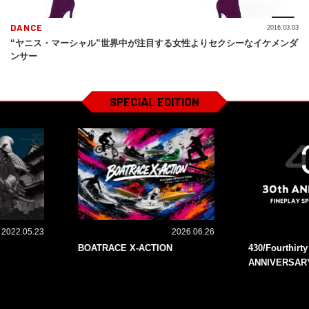
DANCE
2016.03.03
“ヤニス・マーシャル”世界中が注目する女性よりセクシーなイケメンダ
ンサー
SPECIAL EDITION
2022.05.23
2026.06.26
BOATRACE X-ACTION
430/Fourthirt
ANNIVERSAR