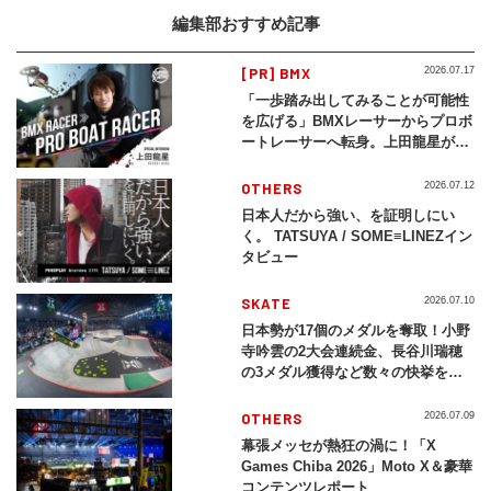
編集部おすすめ記事
[PR] BMX
2026.07.17
「一歩踏み出してみることが可能性
を広げる」BMXレーサーからプロボ
ートレーサーへ転身。上田龍星が体
現する挑戦の軌跡
OTHERS
2026.07.12
日本人だから強い、を証明しにい
く。 TATSUYA / SOME≡LINEZイン
タビュー
SKATE
2026.07.10
日本勢が17個のメダルを奪取！小野
寺吟雲の2大会連続金、長谷川瑞穂
の3メダル獲得など数々の快挙をプ
レイバック「X Games Chiba
2026」
OTHERS
2026.07.09
幕張メッセが熱狂の渦に！「X
Games Chiba 2026」Moto X＆豪華
コンテンツレポート