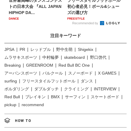
世界最高峰のダンスコンテス
フリースタイルフットボール
トの日本大会 『ALL JAPAN
初心者必見！ボール&シュー
HIPHOP DA...
ズの選び方
DANCE
FREESTYLE
Recommended by
注目キーワード
JPSA
PR
レッドブル
野中生萌
Shigekix
ムラサキスポーツ
中村輪夢
skateboard
野口啓代
Breaking
GREENROOM
Red Bull BC One
アーバンスポーツ
パルクール
スノーボード
X GAMES
surfing
フリースタイルフットボール
ダンス
ボルダリング
ダブルダッチ
クライミング
INTERVIEW
Red Bull
ブレイキン
BMX
サーフィン
スケートボード
pickup
recommend
HOW TO