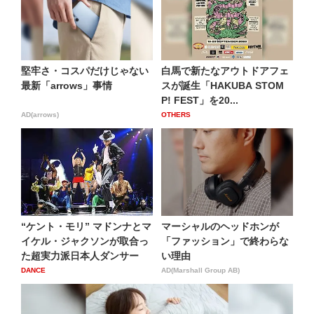
堅牢さ・コスパだけじゃない
白馬で新たなアウトドアフェ
最新「arrows」事情
スが誕生「HAKUBA STOM
P! FEST」を20...
AD(arrows)
OTHERS
“ケント・モリ” マドンナとマ
マーシャルのヘッドホンが
イケル・ジャクソンが取合っ
「ファッション」で終わらな
た超実力派日本人ダンサー
い理由
DANCE
AD(Marshall Group AB)