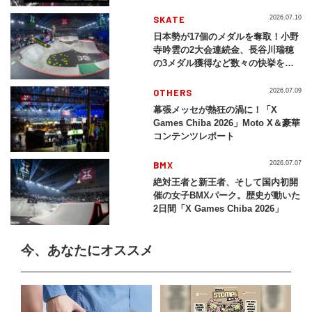
SKATE
2026.07.10
日本勢が17個のメダルを奪取！小野
寺吟雲の2大会連続金、長谷川瑞穂
の3メダル獲得など数々の快挙をプ
レイバック「X Games Chiba
2026」
OTHERS
2026.07.09
幕張メッセが熱狂の渦に！「X
Games Chiba 2026」Moto X＆豪華
コンテンツレポート
BMX
2026.07.07
絶対王者と新王者、そして国内初開
催の女子BMXパーク。歴史が動いた
2日間「X Games Chiba 2026」
今、あなたにオススメ