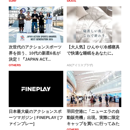
SURF
SKATE
次世代のアクションスポーツ
【大人気】ひんやり冷感寝具
界を担う、10代の新星6名が
で快適な睡眠をあなたに。
決定！『JAPAN ACT...
OTHERS
AD(アイリスプラザ)
日本最大級のアクションスポ
羽田空港に「ニューエラの自
ーツマガジン | FINEPLAY [フ
動販売機」出現。実際に限定
ァインプレー]
キャップを買いに行ってみた
OTHERS