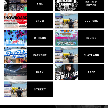
DOUBLE
FMX
DUTCH
SNOW
CULTURE
OTHERS
INLINE
PARKOUR
FLATLAND
PARK
RACE
STREET