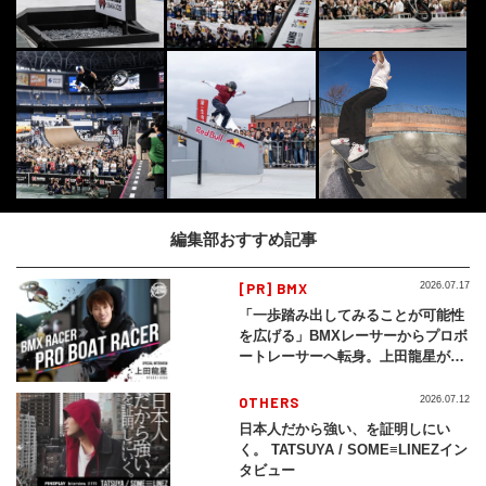
編集部おすすめ記事
[PR] BMX
2026.07.17
「一歩踏み出してみることが可能性
を広げる」BMXレーサーからプロボ
ートレーサーへ転身。上田龍星が体
現する挑戦の軌跡
OTHERS
2026.07.12
日本人だから強い、を証明しにい
く。 TATSUYA / SOME≡LINEZイン
タビュー