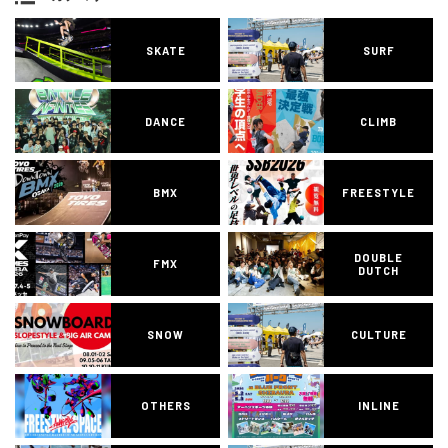
SKATE
SURF
DANCE
CLIMB
BMX
FREESTYLE
DOUBLE
FMX
DUTCH
SNOW
CULTURE
OTHERS
INLINE