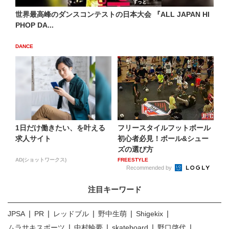
世界最高峰のダンスコンテストの日本大会 『ALL JAPAN HI
PHOP DA...
DANCE
1日だけ働きたい、を叶える
フリースタイルフットボール
求人サイト
初心者必見！ボール&シュー
ズの選び方
AD(ショットワークス)
FREESTYLE
Recommended by
注目キーワード
JPSA
PR
レッドブル
野中生萌
Shigekix
ムラサキスポーツ
中村輪夢
skateboard
野口啓代