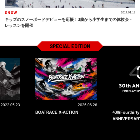
SNOW
2017.01.18
キッズのスノーボードデビューを応援！3歳から小学生までの体験会・
レッスンを開催
SPECIAL EDITION
2022.05.23
2026.06.26
BOATRACE X-ACTION
430/Fourthirt
ANNIVERSAR