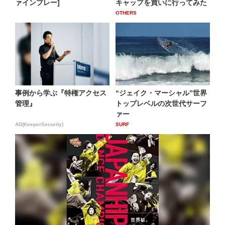
ァインプレー]
キャップを買いに行ってみた
OTHERS
事例から学ぶ『特権アクセス
“ジェイク・マーシャル”世界
管理』
トップレベルの次世代サーフ
ァー
AD(KeeperSecurity)
SURF