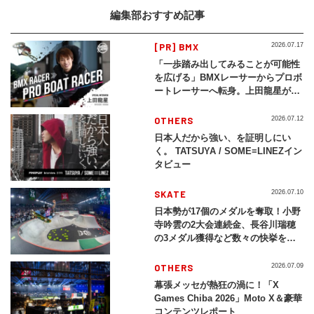
編集部おすすめ記事
[PR] BMX
2026.07.17
「一歩踏み出してみることが可能性
を広げる」BMXレーサーからプロボ
ートレーサーへ転身。上田龍星が体
現する挑戦の軌跡
OTHERS
2026.07.12
日本人だから強い、を証明しにい
く。 TATSUYA / SOME≡LINEZイン
タビュー
SKATE
2026.07.10
日本勢が17個のメダルを奪取！小野
寺吟雲の2大会連続金、長谷川瑞穂
の3メダル獲得など数々の快挙をプ
レイバック「X Games Chiba
2026」
OTHERS
2026.07.09
幕張メッセが熱狂の渦に！「X
Games Chiba 2026」Moto X＆豪華
コンテンツレポート