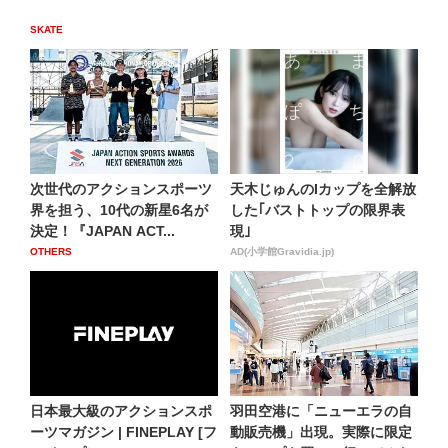
SKATE
次世代のアクションスポーツ
天木じゅんのIカップを全解放
界を担う、10代の新星6名が
した｢バストトップの限界表
決定！『JAPAN ACT...
現｣
OTHERS
AD(小学館Gravidia.jp)
日本最大級のアクションスポ
羽田空港に「ニューエラの自
ーツマガジン | FINEPLAY [フ
動販売機」出現。実際に限定