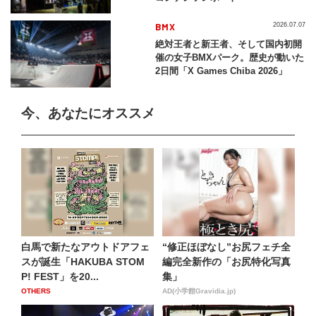
BMX
2026.07.07
絶対王者と新王者、そして国内初開
催の女子BMXパーク。歴史が動いた
2日間「X Games Chiba 2026」
今、あなたにオススメ
白馬で新たなアウトドアフェ
“修正ほぼなし”お尻フェチ全
スが誕生「HAKUBA STOM
編完全新作の「お尻特化写真
P! FEST」を20...
集」
OTHERS
AD(小学館Gravidia.jp)