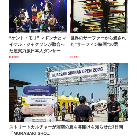
“ケント・モリ” マドンナとマ
世界のサーファーから愛され
イケル・ジャクソンが取合っ
た“サーフィン映画”10選
た超実力派日本人ダンサー
DANCE
SURF
ストリートカルチャーが湘南の夏を幕開けを知らせた3日間
「MURASAKI SHO...