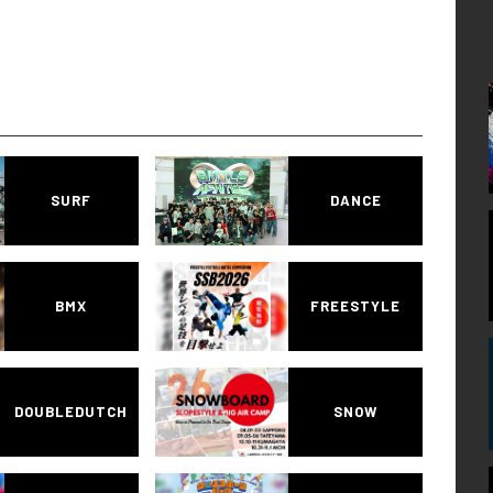
SURF
DANCE
BMX
FREESTYLE
DOUBLEDUTCH
SNOW