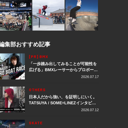
編集部おすすめ記事
[PR] BMX
「一歩踏み出してみることが可能性を
広げる」BMXレーサーからプロボート
レーサーへ転身。上田龍星が体現する
2026.07.17
挑戦の軌跡
OTHERS
日本人だから強い、を証明しにいく。
TATSUYA / SOME≡LINEZインタビュ
ー
2026.07.12
SKATE