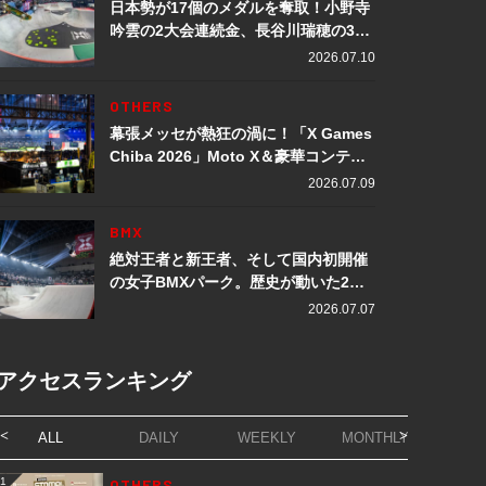
日本勢が17個のメダルを奪取！小野寺
吟雲の2大会連続金、長谷川瑞穂の3メ
ダル獲得など数々の快挙をプレイバッ
2026.07.10
ク「X Games Chiba 2026」
OTHERS
幕張メッセが熱狂の渦に！「X Games
Chiba 2026」Moto X＆豪華コンテン
ツレポート
2026.07.09
BMX
絶対王者と新王者、そして国内初開催
の女子BMXパーク。歴史が動いた2日
間「X Games Chiba 2026」
2026.07.07
アクセスランキング
ALL
DAILY
WEEKLY
MONTHLY
1
OTHERS
1