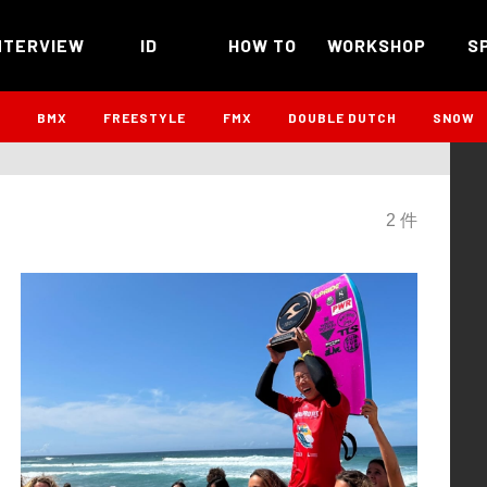
NTERVIEW
ID
HOW TO
WORKSHOP
S
B
BMX
FREESTYLE
FMX
DOUBLE DUTCH
SNOW
2 件