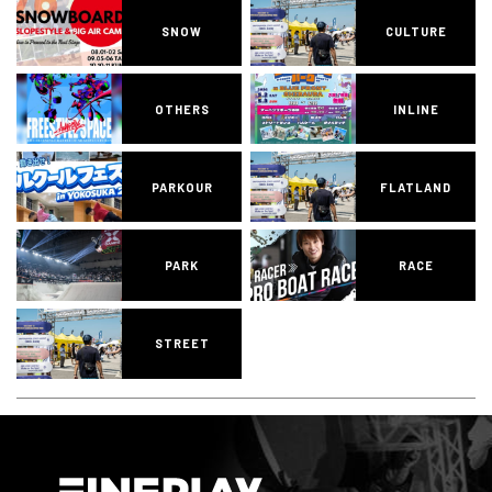
SNOW
CULTURE
OTHERS
INLINE
PARKOUR
FLATLAND
PARK
RACE
STREET