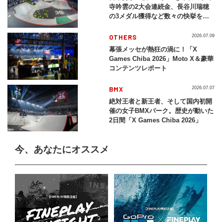
寺吟雲の2大会連続金、長谷川瑞穂
の3メダル獲得など数々の快挙をプ
レイバック「X Games Chiba
2026」
OTHERS
2026.07.09
幕張メッセが熱狂の渦に！「X
Games Chiba 2026」Moto X＆豪華
コンテンツレポート
BMX
2026.07.07
絶対王者と新王者、そして国内初開
催の女子BMXパーク。歴史が動いた
2日間「X Games Chiba 2026」
今、あなたにオススメ