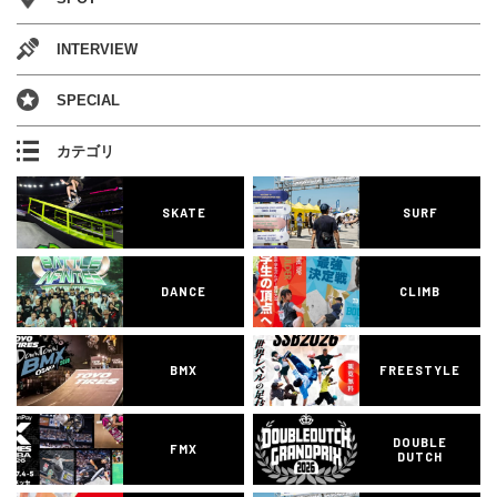
INTERVIEW
SPECIAL
カテゴリ
SKATE
SURF
DANCE
CLIMB
BMX
FREESTYLE
DOUBLE
FMX
DUTCH