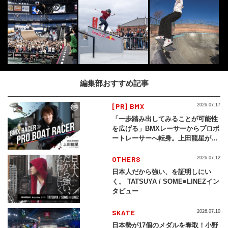
編集部おすすめ記事
[PR] BMX
2026.07.17
「一歩踏み出してみることが可能性
を広げる」BMXレーサーからプロボ
ートレーサーへ転身。上田龍星が体
現する挑戦の軌跡
OTHERS
2026.07.12
日本人だから強い、を証明しにい
く。 TATSUYA / SOME≡LINEZイン
タビュー
SKATE
2026.07.10
日本勢が17個のメダルを奪取！小野