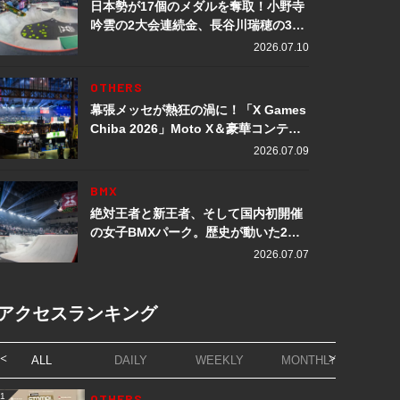
日本勢が17個のメダルを奪取！小野寺
吟雲の2大会連続金、長谷川瑞穂の3メ
ダル獲得など数々の快挙をプレイバッ
2026.07.10
ク「X Games Chiba 2026」
OTHERS
幕張メッセが熱狂の渦に！「X Games
Chiba 2026」Moto X＆豪華コンテン
ツレポート
2026.07.09
BMX
絶対王者と新王者、そして国内初開催
の女子BMXパーク。歴史が動いた2日
間「X Games Chiba 2026」
2026.07.07
アクセスランキング
ALL
DAILY
WEEKLY
MONTHLY
1
OTHERS
1