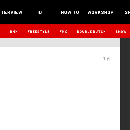
NTERVIEW
ID
HOW TO
WORKSHOP
S
B
BMX
FREESTYLE
FMX
DOUBLE DUTCH
SNOW
1 件