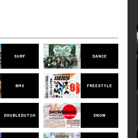
SURF
DANCE
BMX
FREESTYLE
DOUBLEDUTCH
SNOW