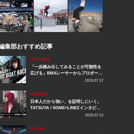
編集部おすすめ記事
[PR] BMX
「一歩踏み出してみることが可能性を
広げる」BMXレーサーからプロボート
レーサーへ転身。上田龍星が体現する
2026.07.17
挑戦の軌跡
OTHERS
日本人だから強い、を証明しにいく。
TATSUYA / SOME≡LINEZインタビュ
ー
2026.07.12
SKATE