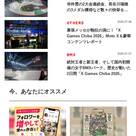
寺吟雲の2大会連続金、長谷川瑞穂
の3メダル獲得など数々の快挙をプ
レイバック「X Games Chiba
2026」
OTHERS
2026.07.09
幕張メッセが熱狂の渦に！「X
Games Chiba 2026」Moto X＆豪華
コンテンツレポート
BMX
2026.07.07
絶対王者と新王者、そして国内初開
催の女子BMXパーク。歴史が動いた
2日間「X Games Chiba 2026」
今、あなたにオススメ