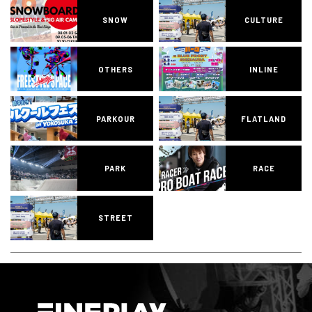
SNOW
CULTURE
OTHERS
INLINE
PARKOUR
FLATLAND
PARK
RACE
STREET