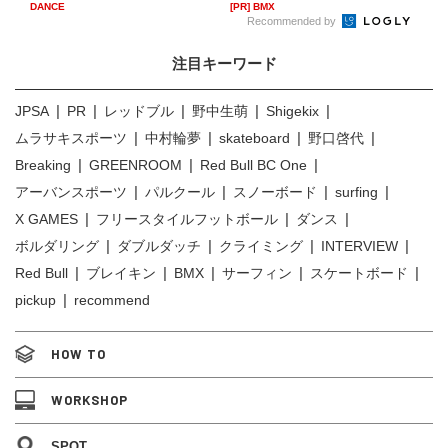
へ...
DANCE
[PR] BMX
Recommended by
注目キーワード
JPSA
PR
レッドブル
野中生萌
Shigekix
ムラサキスポーツ
中村輪夢
skateboard
野口啓代
Breaking
GREENROOM
Red Bull BC One
アーバンスポーツ
パルクール
スノーボード
surfing
X GAMES
フリースタイルフットボール
ダンス
ボルダリング
ダブルダッチ
クライミング
INTERVIEW
Red Bull
ブレイキン
BMX
サーフィン
スケートボード
pickup
recommend
HOW TO
WORKSHOP
SPOT