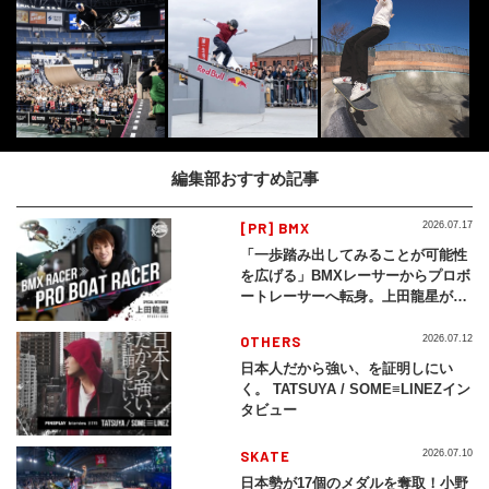
編集部おすすめ記事
[PR] BMX
2026.07.17
「一歩踏み出してみることが可能性
を広げる」BMXレーサーからプロボ
ートレーサーへ転身。上田龍星が体
現する挑戦の軌跡
OTHERS
2026.07.12
日本人だから強い、を証明しにい
く。 TATSUYA / SOME≡LINEZイン
タビュー
SKATE
2026.07.10
日本勢が17個のメダルを奪取！小野