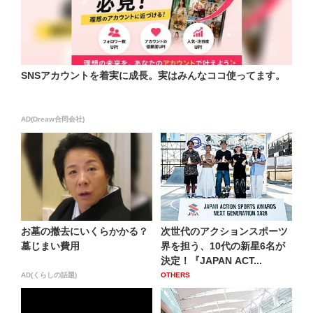
SNSアカウントを着実に成長。実はみんなココ使ってます。
AD(Dreaw合同会社)
お墓の撤去にいくらかかる？
次世代のアクションスポーツ
墓じまい費用
界を担う、10代の新星6名が
決定！『JAPAN ACT...
AD(くらしの話題)
OTHERS