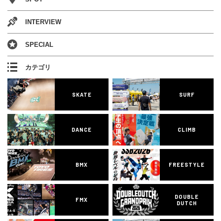
INTERVIEW
SPECIAL
カテゴリ
SKATE
SURF
DANCE
CLIMB
BMX
FREESTYLE
DOUBLE
FMX
DUTCH