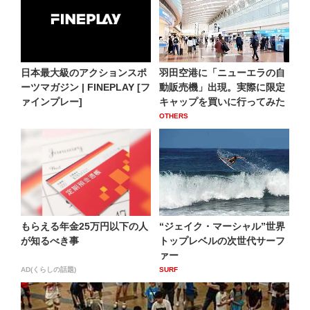
日本最大級のアクションスポ
羽田空港に「ニューエラの自
ーツマガジン | FINEPLAY [フ
動販売機」出現。実際に限定
ァインプレー]
キャップを買いに行ってみた
OTHERS
もらえる年金25万円以下の人
“ジェイク・マーシャル”世界
が知るべき事
トップレベルの次世代サーフ
ァー
AD(くらしの話題)
SURF