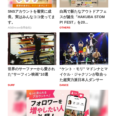
SNSアカウントを着実に成
白馬で新たなアウトドアフェ
長。実はみんなココ使ってま
スが誕生「HAKUBA STOM
す。
P! FEST」を20...
AD(Dreaw合同会社)
OTHERS
世界のサーファーから愛され
“ケント・モリ” マドンナとマ
た“サーフィン映画”10選
イケル・ジャクソンが取合っ
た超実力派日本人ダンサー
SURF
DANCE