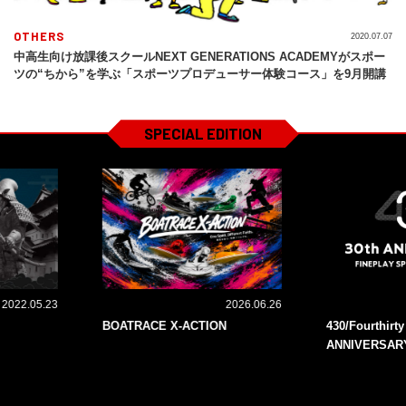
OTHERS
2020.07.07
中高生向け放課後スクールNEXT GENERATIONS ACADEMYがスポー
ツの“ちから”を学ぶ「スポーツプロデューサー体験コース」を9月開講
SPECIAL EDITION
2022.05.23
2026.06.26
BOATRACE X-ACTION
430/Fourthirt
ANNIVERSAR