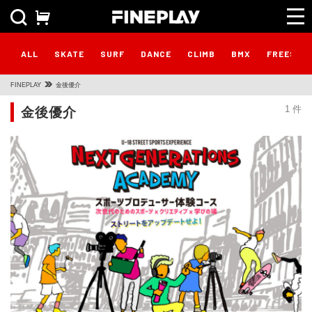
ALL
SKATE
SURF
DANCE
CLIMB
BMX
FREESTY
FINEPLAY
金後優介
金後優介
1 件