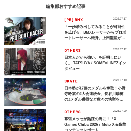
編集部おすすめ記事
[PR] BMX
2026.07.17
「一歩踏み出してみることが可能性
を広げる」BMXレーサーからプロボ
ートレーサーへ転身。上田龍星が体
現する挑戦の軌跡
OTHERS
2026.07.12
日本人だから強い、を証明しにい
く。 TATSUYA / SOME≡LINEZイン
タビュー
SKATE
2026.07.10
日本勢が17個のメダルを奪取！小野
寺吟雲の2大会連続金、長谷川瑞穂
の3メダル獲得など数々の快挙をプ
レイバック「X Games Chiba
2026」
OTHERS
2026.07.09
幕張メッセが熱狂の渦に！「X
Games Chiba 2026」Moto X＆豪華
コンテンツレポート