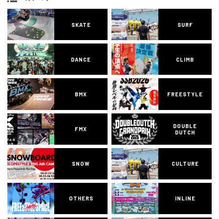
SKATE
SURF
DANCE
CLIMB
BMX
FREESTYLE
DOUBLE
FMX
DUTCH
SNOW
CULTURE
OTHERS
INLINE