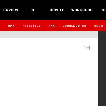
NTERVIEW
ID
HOW TO
WORKSHOP
S
B
BMX
FREESTYLE
FMX
DOUBLE DUTCH
SNOW
1 件