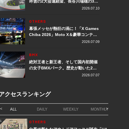
吟雲の2大会連続金、長谷川瑞穂の3メ
ダル獲得など数々の快挙をプレイバッ
2026.07.10
ク「X Games Chiba 2026」
OTHERS
幕張メッセが熱狂の渦に！「X Games
Chiba 2026」Moto X＆豪華コンテン
ツレポート
2026.07.09
BMX
絶対王者と新王者、そして国内初開催
の女子BMXパーク。歴史が動いた2日
間「X Games Chiba 2026」
2026.07.07
アクセスランキング
ALL
DAILY
WEEKLY
MONTHLY
1
OTHERS
1