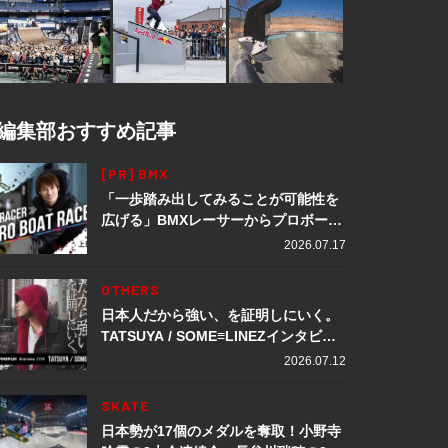
編集部おすすめ記事
[PR] BMX
「一歩踏み出してみることが可能性を
広げる」BMXレーサーからプロボート
レーサーへ転身。上田龍星が体現する
2026.07.17
挑戦の軌跡
OTHERS
日本人だから強い、を証明しにいく。
TATSUYA / SOME≡LINEZインタビュ
ー
2026.07.12
SKATE
日本勢が17個のメダルを奪取！小野寺