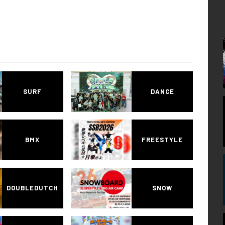
SURF
DANCE
BMX
FREESTYLE
DOUBLEDUTCH
SNOW