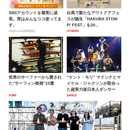
SNSアカウントを着実に成
白馬で新たなアウトドアフェ
長。実はみんなココ使ってま
スが誕生「HAKUBA STOM
す。
P! FEST」を20...
AD(Dreaw合同会社)
OTHERS
世界のサーファーから愛され
“ケント・モリ” マドンナとマ
た“サーフィン映画”10選
イケル・ジャクソンが取合っ
た超実力派日本人ダンサー
SURF
DANCE