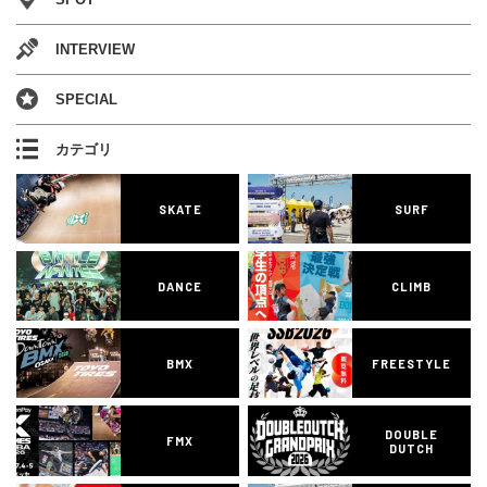
INTERVIEW
SPECIAL
カテゴリ
SKATE
SURF
DANCE
CLIMB
BMX
FREESTYLE
DOUBLE
FMX
DUTCH