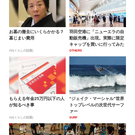
お墓の撤去にいくらかかる？
羽田空港に「ニューエラの自
墓じまい費用
動販売機」出現。実際に限定
キャップを買いに行ってみた
AD(くらしの話題)
OTHERS
もらえる年金25万円以下の人
“ジェイク・マーシャル”世界
が知るべき事
トップレベルの次世代サーフ
ァー
AD(くらしの話題)
SURF