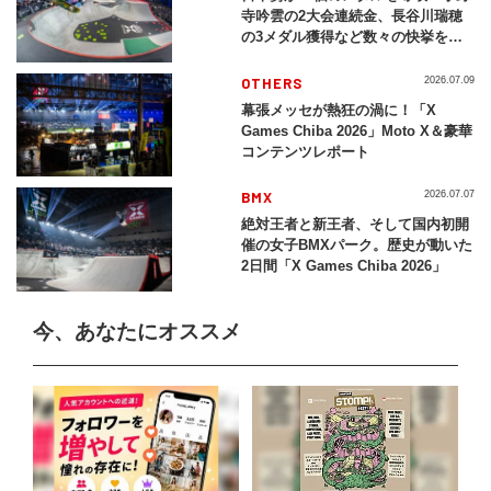
寺吟雲の2大会連続金、長谷川瑞穂
の3メダル獲得など数々の快挙をプ
レイバック「X Games Chiba
2026」
OTHERS
2026.07.09
幕張メッセが熱狂の渦に！「X
Games Chiba 2026」Moto X＆豪華
コンテンツレポート
BMX
2026.07.07
絶対王者と新王者、そして国内初開
催の女子BMXパーク。歴史が動いた
2日間「X Games Chiba 2026」
今、あなたにオススメ