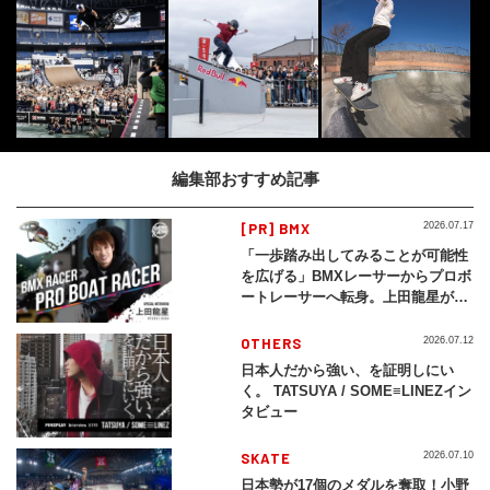
編集部おすすめ記事
[PR] BMX
2026.07.17
「一歩踏み出してみることが可能性
を広げる」BMXレーサーからプロボ
ートレーサーへ転身。上田龍星が体
現する挑戦の軌跡
OTHERS
2026.07.12
日本人だから強い、を証明しにい
く。 TATSUYA / SOME≡LINEZイン
タビュー
SKATE
2026.07.10
日本勢が17個のメダルを奪取！小野