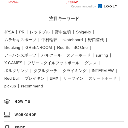
へ...
DANCE
[PR] BMX
Recommended by
注目キーワード
JPSA
PR
レッドブル
野中生萌
Shigekix
ムラサキスポーツ
中村輪夢
skateboard
野口啓代
Breaking
GREENROOM
Red Bull BC One
アーバンスポーツ
パルクール
スノーボード
surfing
X GAMES
フリースタイルフットボール
ダンス
ボルダリング
ダブルダッチ
クライミング
INTERVIEW
Red Bull
ブレイキン
BMX
サーフィン
スケートボード
pickup
recommend
HOW TO
WORKSHOP
SPOT