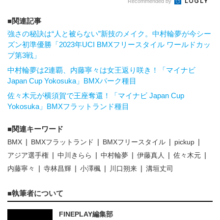
Recommended by
関連記事
強さの秘訣は“人と被らない”新技のメイク。中村輪夢が今シー
ズン初準優勝「2023年UCI BMXフリースタイル ワールドカッ
プ第3戦」
中村輪夢は2連覇、内藤寧々は女王返り咲き！「マイナビ
Japan Cup Yokosuka」BMXパーク種目
佐々木元が横須賀で王座奪還！「マイナビ Japan Cup
Yokosuka」BMXフラットランド種目
関連キーワード
BMX
BMXフラットランド
BMXフリースタイル
pickup
アジア選手権
中川きらら
中村輪夢
伊藤真人
佐々木元
内藤寧々
寺林昌輝
小澤楓
川口朔来
溝垣丈司
執筆者について
FINEPLAY編集部