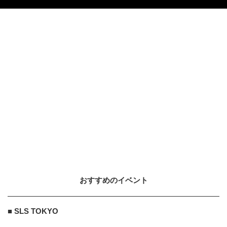
CULTURE
8
GYAO!の世界観を体験できる海の
家 GYAO! SUMMER HOUSE
2017.7.19
DANCE
9
9
「涼宮ハルヒが僕の人生を変えた、
A-POPをもっと世の中に発信した
い」涼宮あつき
2020.4.24
OTHERS
10
10
約24,000人が熱狂した大迫力のパフ
ォーマンス 「MONSTER JAM®
2...
2019.11.19
おすすめのイベント
NARS ON 美的.COM
PR
PR
NARSの新クレンジングオイルで毎
■ SLS TOKYO
朝、メイク映えする潤い美肌へ