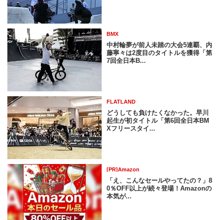
BMX
中村輪夢が前人未踏の大会5連覇、内
藤寧々は2度目のタイトルを獲得「第
7回全日本B...
FLATLAND
どうしても負けたくなかった。早川
起生が初タイトル「第6回全日本BM
Xフリースタイ...
[PR]Amazon
「え、こんなセールやってたの？」8
0％OFF以上が続々登場！Amazonの
本気が...