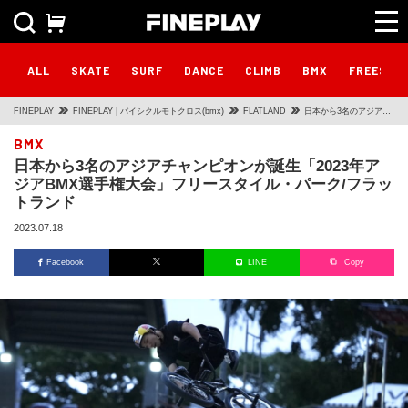
ALL
SKATE
SURF
DANCE
CLIMB
BMX
FREESTY
FINEPLAY
FINEPLAY | バイシクルモトクロス(bmx)
FLATLAND
日本から3名のアジアチ
ャンピオンが誕生
BMX
日本から3名のアジアチャンピオンが誕生「2023年ア
「2023年アジアBMX選
ジアBMX選手権大会」フリースタイル・パーク/フラッ
手権大会」フリースタ
トランド
イル・パーク/フラット
2023.07.18
ランド
Facebook
LINE
Copy