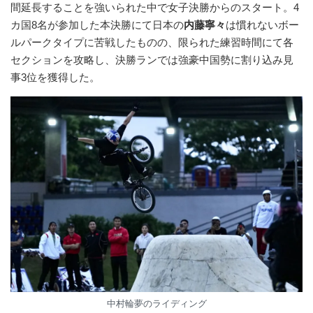
間延長することを強いられた中で女子決勝からのスタート。4
カ国8名が参加した本決勝にて日本の
内藤寧々
は慣れないボー
ルパークタイプに苦戦したものの、限られた練習時間にて各
セクションを攻略し、決勝ランでは強豪中国勢に割り込み見
事3位を獲得した。
中村輪夢のライディング