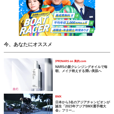
今、あなたにオススメ
[PR]NARS on 美的.com
NARSの新クレンジングオイルで毎
朝、メイク映えする潤い美肌へ
BMX
日本から3名のアジアチャンピオンが
誕生「2023年アジアBMX選手権大
会」フリー...