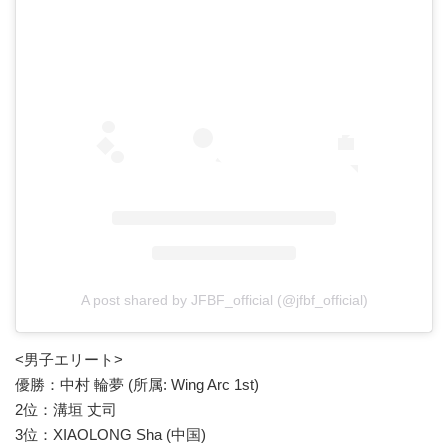
A post shared by JFBF_official (@jfbf_official)
<男子エリート>
優勝：中村 輪夢 (所属: Wing Arc 1st)
2位：溝垣 丈司
3位：XIAOLONG Sha (中国)