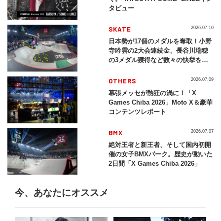
タビュー
SKATE
2026.07.10
日本勢が17個のメダルを奪取！小野
寺吟雲の2大会連続金、長谷川瑞穂
の3メダル獲得など数々の快挙をプ
レイバック「X Games Chiba
2026」
OTHERS
2026.07.09
幕張メッセが熱狂の渦に！「X
Games Chiba 2026」Moto X＆豪華
コンテンツレポート
BMX
2026.07.07
絶対王者と新王者、そして国内初開
催の女子BMXパーク。歴史が動いた
2日間「X Games Chiba 2026」
今、あなたにオススメ