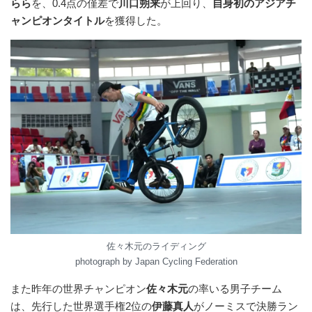
らら
を、0.4点の僅差で
川口朔来
が上回り、
自身初のアジアチ
ャンピオンタイトル
を獲得した。
佐々木元のライディング
photograph by Japan Cycling Federation
また昨年の世界チャンピオン
佐々木元
の率いる男子チーム
は、先行した世界選手権2位の
伊藤真人
がノーミスで決勝ラン