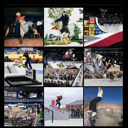
2014.5.13
5
DANCE
5
“TAISUKE”日本のブレイクダンス
シーンを牽引する世界最高峰のB-B
OY
2015.12.9
BMX
6
6
2026年「TOYO TIRES Downtown
BMX」をグランフロント大阪...
2026.8.3
7
7
スケート(埼玉) | FINEPLAY
2021.1.15
8