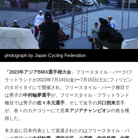
photograph by Japan Cycling Federation
「2023年アジアBMX選手権大会
」フリースタイル・パーク/フ
ラットランドが2023年7月14日(金)〜7月15日(土)にフィリピン
のタガイタイにて開催され、フリースタイル・パーク種目で
は男子の
中村輪夢選手
が、フリースタイル・フラットランド
種目では男子の
佐々木元選手
、そして女子の
川口朔来
選手
が、各々のカテゴリーにて見事
アジアチャンピオン
の座を獲
得した。
本大会に日本代表として派遣されたのはフリースタイル・パ