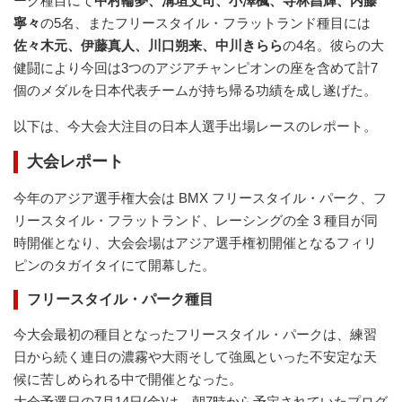
ーク種目にて
中村輪夢、溝垣丈司、小澤楓、寺林昌輝、内藤
寧々
の5名、またフリースタイル・フラットランド種目には
佐々木元、伊藤真人、川口朔来、中川きらら
の4名。彼らの大
健闘により今回は3つのアジアチャンピオンの座を含めて計7
個のメダルを日本代表チームが持ち帰る功績を成し遂げた。
以下は、今大会大注目の日本人選手出場レースのレポート。
大会レポート
今年のアジア選手権大会は BMX フリースタイル・パーク、フ
リースタイル・フラットランド、レーシングの全 3 種目が同
時開催となり、大会会場はアジア選手権初開催となるフィリ
ピンのタガイタイにて開幕した。
フリースタイル・パーク種目
今大会最初の種目となったフリースタイル・パークは、練習
日から続く連日の濃霧や大雨そして強風といった不安定な天
候に苦しめられる中で開催となった。
大会予選日の7月14日(金)は、朝7時から予定されていたプログ