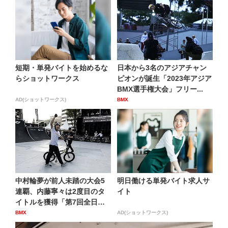
短期・単発バイトを始めるな
日本から3名のアジアチャン
らショットワークス
ピオンが誕生「2023年アジア
BMX選手権大会」フリー...
AD(ショットワークス)
BMX
中村輪夢が前人未踏の大会5
明日働ける単発バイト求人サ
連覇、内藤寧々は2度目のタ
イト
イトルを獲得「第7回全日本
B...
BMX
AD(ショットワークス)