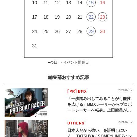
10
11
12
13
14
15
16
17
18
19
20
21
22
23
24
25
26
27
28
29
30
31
●今日 ○イベント開催日
編集部おすすめ記事
[PR] BMX
2026.07.17
「一歩踏み出してみることが可能性
を広げる」BMXレーサーからプロボ
ートレーサーへ転身。上田龍星が体
現する挑戦の軌跡
OTHERS
2026.07.12
日本人だから強い、を証明しにい
く。 TATSUYA / SOME≡LINEZイン