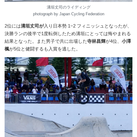
溝垣丈司のライディング
photograph by Japan Cycling Federation
2位には
溝垣丈司が
入り日本勢 1−2 フィニッシュとなったが、
決勝ランの後半で1度転倒したため溝垣にとっては悔やまれる
結果となった。また男子で共に出場した
寺林昌輝
が4位、
小澤
楓
が5位と健闘するも入賞を逃した。