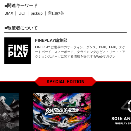
関連キーワード
BMX
UCI
pickup
畠山紗英
執筆者について
FINEPLAY編集部
FINEPLAY は世界中のサーフィン、ダンス、BMX、FMX、スケ
ートボード、スノーボード、クライミングなどストリート・ア
クションスポーツに関する情報を提供するWebマガジン
SPECIAL EDITION