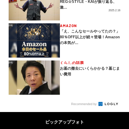
REG☆STYLE・KAIが振り返る、
激...
2025.2.16
AMAZON
PR
PR
「え、こんなセールやってたの？」
80％OFF以上が続々登場！Amazon
の本気が...
くらしの話題
PR
PR
お墓の撤去にいくらかかる？墓じま
い費用
Recommended by
ピックアップフォト