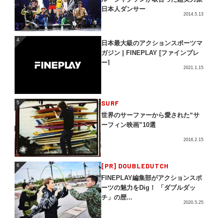
日本人ダンサー
2014.5.13
4
4
日本最大級のアクションスポーツマ
ガジン | FINEPLAY [ファインプレ
ー]
2021.1.15
5
SURF
5
世界のサーファーから愛された“サ
ーフィン映画”10選
2016.2.15
[PR] DOUBLEDUTCH
6
6
FINEPLAY編集部がアクションスポ
ーツの魅力をDig！ 「ダブルダッ
チ」の歴...
2020.5.25