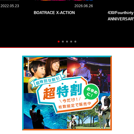
2022.05.23
2026.06.26
BOATRACE X-ACTION
430/Fourthirt
ANNIVERSAR