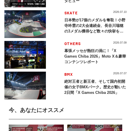
タビュー
SKATE
2026.07.10
日本勢が17個のメダルを奪取！小野
寺吟雲の2大会連続金、長谷川瑞穂
の3メダル獲得など数々の快挙をプ
レイバック「X Games Chiba
2026」
OTHERS
2026.07.09
幕張メッセが熱狂の渦に！「X
Games Chiba 2026」Moto X＆豪華
コンテンツレポート
BMX
2026.07.07
絶対王者と新王者、そして国内初開
催の女子BMXパーク。歴史が動いた
2日間「X Games Chiba 2026」
今、あなたにオススメ