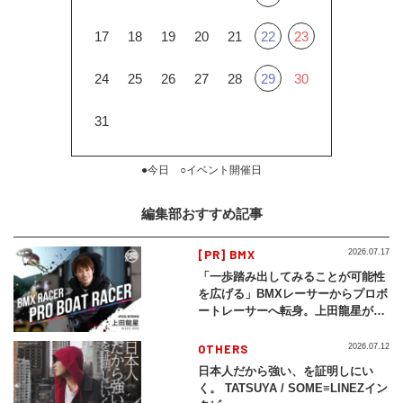
17
18
19
20
21
22
23
24
25
26
27
28
29
30
31
●今日 ○イベント開催日
編集部おすすめ記事
[PR] BMX
2026.07.17
「一歩踏み出してみることが可能性
を広げる」BMXレーサーからプロボ
ートレーサーへ転身。上田龍星が体
現する挑戦の軌跡
OTHERS
2026.07.12
日本人だから強い、を証明しにい
く。 TATSUYA / SOME≡LINEZイン