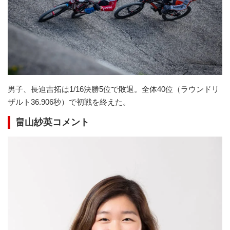
男子、長迫吉拓は1/16決勝5位で敗退。全体40位（ラウンドリ
ザルト36.906秒）で初戦を終えた。
畠山紗英コメント