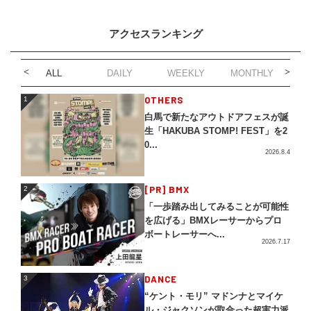
アクセスランキング
ALL
DAILY
WEEKLY
MONTHLY
1
OTHERS
1
白馬で新たなアウトドアフェスが誕
生「HAKUBA STOMP! FEST」を2
0...
2026.8.4
2
[PR] BMX
2
「一歩踏み出してみることが可能性
を広げる」BMXレーサーからプロ
ボートレーサーへ...
2026.7.17
3
DANCE
3
“ケント・モリ” マドンナとマイケ
ル・ジャクソンが取合った超実力派