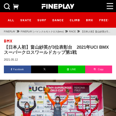
ALL
SKATE
SURF
DANCE
CLIMB
BMX
FREESTY
FINEPLAY
FINEPLAY | バイシクルモトクロス(bmx)
RACE
【日本人初】畠山紗英が3位
表彰台 2021年UCI BMXス
BMX
【日本人初】畠山紗英が3位表彰台 2021年UCI BMX
ーパークロスワールドカップ
スーパークロスワールドカップ第1戦
第1戦
2021.05.12
Facebook
LINE
Copy