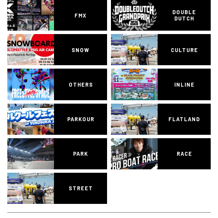
DOUBLE
FMX
DUTCH
SNOW
CULTURE
OTHERS
INLINE
PARKOUR
FLATLAND
PARK
RACE
STREET