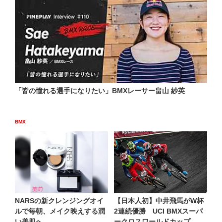
「皆の憧れる選手になりたい」BMXレーサー畠山 紗英
BMX
NARSの新クレンジングオイ
【日本人初】中井飛馬がW杯
ルで毎朝、メイク映えする潤
2連続優勝 UCI BMXスーパ
い美肌へ
ークロスワールドカップ...