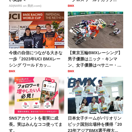
AD(NARS on 美的.com)
BMX
今後の自信につながる大きな
【東京五輪BMXレーシング】
一歩「2023年UCI BMXレー
男子優勝はニック・キンマ
シング ワールドカッ...
ン、女子優勝はべサニー・シ
ュ...
BMX
BMX
SNSアカウントを着実に成
日本女子チームがパリオリン
長。実はみんなココ使ってま
ピック国別出場枠を獲得「20
す。
23年アジアBMX選手権大...