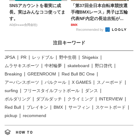
SNSアカウントを着実に成
「第37回全日本自転車競技選
長。実はみんなココ使ってま
手権BMXレース」男子は五輪
す。
代表NF内定の長迫吉拓が...
AD(Dreaw合同会社)
BMX
Recommended by
注目キーワード
JPSA
PR
レッドブル
野中生萌
Shigekix
ムラサキスポーツ
中村輪夢
skateboard
野口啓代
Breaking
GREENROOM
Red Bull BC One
アーバンスポーツ
パルクール
X GAMES
スノーボード
surfing
フリースタイルフットボール
ダンス
ボルダリング
ダブルダッチ
クライミング
INTERVIEW
Red Bull
ブレイキン
BMX
サーフィン
スケートボード
pickup
recommend
HOW TO