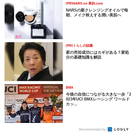
[PR]NARS on 美的.com
NARSの新クレンジングオイルで毎
朝、メイク映えする潤い美肌へ
[PR]くらしの話題
家の売却成功にはカギがある？家処
分の基礎知識を解説
BMX
今後の自信につながる大きな一歩「2
023年UCI BMXレーシング ワールド
カッ...
Recommended by