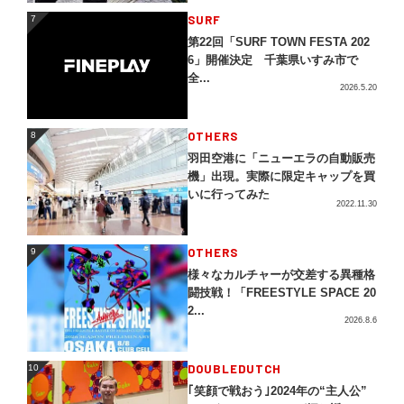
SURF
7
7
第22回「SURF TOWN FESTA 202
6」開催決定 千葉県いすみ市で
全...
2026.5.20
OTHERS
8
8
羽田空港に「ニューエラの自動販売
機」出現。実際に限定キャップを買
いに行ってみた
2022.11.30
OTHERS
9
9
様々なカルチャーが交差する異種格
闘技戦！「FREESTYLE SPACE 20
2...
2026.8.6
DOUBLEDUTCH
10
10
｢笑顔で戦おう｣2024年の“主人公”