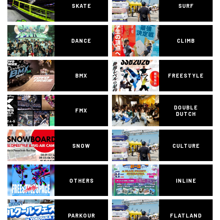
SKATE
SURF
DANCE
CLIMB
BMX
FREESTYLE
DOUBLE
FMX
DUTCH
SNOW
CULTURE
OTHERS
INLINE
PARKOUR
FLATLAND