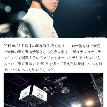
2019 年 11 ⽉以来の世界選⼿権であり、コロナ禍を経て最初
で最後の東京五輪予選となった今⼤会は、 現在ナショナルラ
ンキングで同率 1 位のアメリカとオーストラリアの戦いでも
あった。東京五輪まで 50 ⽇を切って迎えた決勝は、いつも以
上にハイレベルな戦いとなった。