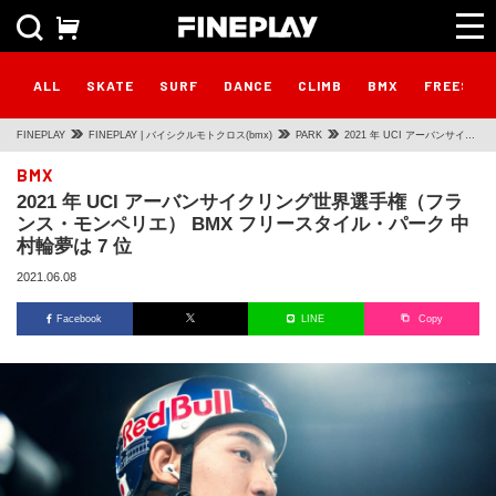
ALL
SKATE
SURF
DANCE
CLIMB
BMX
FREESTY
FINEPLAY
FINEPLAY | バイシクルモトクロス(bmx)
PARK
2021 年 UCI アーバンサイク
リング世界選⼿権（フラン
BMX
2021 年 UCI アーバンサイクリング世界選⼿権（フラ
ス・モンペリエ） BMX フリ
ンス・モンペリエ） BMX フリースタイル・パーク 中
ースタイル・パーク 中村輪夢
村輪夢は 7 位
は 7 位
2021.06.08
Facebook
LINE
Copy