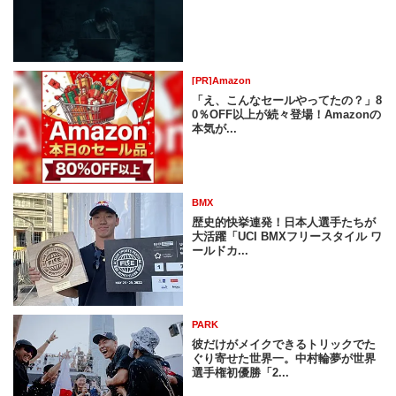
[PR]Amazon
「え、こんなセールやってたの？」8
0％OFF以上が続々登場！Amazonの
本気が...
BMX
歴史的快挙連発！日本人選手たちが
大活躍「UCI BMXフリースタイル ワ
ールドカ...
PARK
彼だけがメイクできるトリックでた
ぐり寄せた世界一。中村輪夢が世界
選手権初優勝「2...