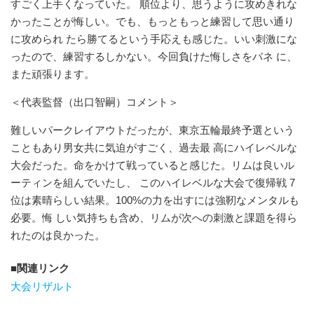
すごく上⼿くなっていた。 順位より、思うように攻めきれな
かったことが悔しい。でも、もっともっと練習して思い通り
に攻められ たら勝てるという⼿応えも感じた。いい刺激にな
ったので、練習するしかない。今回負けた悔しさをバネ に、
また頑張ります。
＜代表監督（出⼝智嗣）コメント＞
難しいパークレイアウトだったが、東京五輪最終予選という
こともあり男⼥共に気迫がすごく、過去最 ⾼にハイレベルな
⼤会だった。命をかけて戦っていると感じた。リムは良いル
ーティンを組んでいたし、 このハイレベルな⼤会で復帰戦 7
位は素晴らしい結果。100%の⼒を出すには強靭なメンタルも
必要。悔 しい気持ちも含め、リムが次への刺激と課題を得ら
れたのは良かった。
関連リンク
大会リザルト