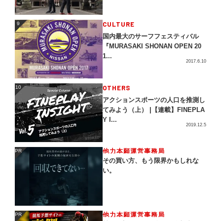
CULTURE
9
9
国内最大のサーフフェスティバル
『MURASAKI SHONAN OPEN 20
1...
2017.6.10
OTHERS
10
10
アクションスポーツの人口を推測し
てみよう（上） |【連載】FINEPLA
Y I...
2019.12.5
他力本願運営事務局
PR
PR
その買い方、もう限界かもしれな
い。
他力本願運営事務局
PR
PR