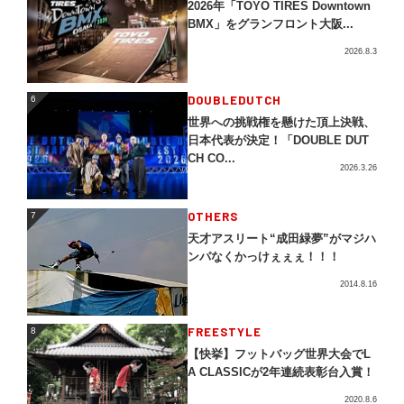
2026年「TOYO TIRES Downtown
BMX」をグランフロント大阪...
2026.8.3
DOUBLEDUTCH
6
6
世界への挑戦権を懸けた頂上決戦、
日本代表が決定！「DOUBLE DUT
CH CO...
2026.3.26
OTHERS
7
7
天才アスリート“成田緑夢”がマジハ
ンパなくかっけぇぇぇ！！！
2014.8.16
FREESTYLE
8
8
【快挙】フットバッグ世界大会でL
A CLASSICが2年連続表彰台入賞！
2020.8.6