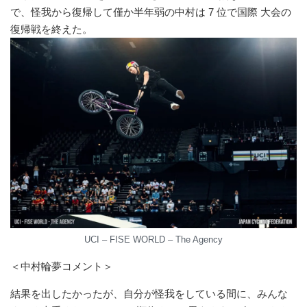
で、怪我から復帰して僅か半年弱の中村は 7 位で国際 ⼤会の
復帰戦を終えた。
UCI – FISE WORLD – The Agency
＜中村輪夢コメント＞
結果を出したかったが、⾃分が怪我をしている間に、みんな