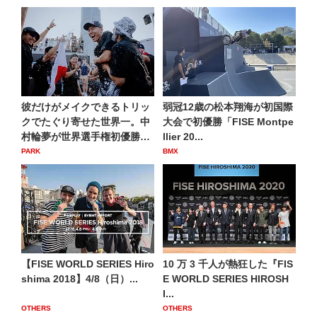
彼だけがメイクできるトリッ
弱冠12歳の松本翔海が初国際
クでたぐり寄せた世界一。中
大会で初優勝「FISE Montpe
村輪夢が世界選手権初優勝
llier 20...
「2...
PARK
BMX
【FISE WORLD SERIES Hiro
10 万 3 千人が熱狂した『FIS
shima 2018】4/8（日）...
E WORLD SERIES HIROSH
I...
OTHERS
OTHERS