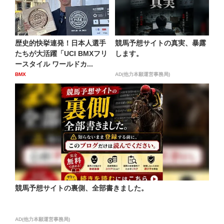
歴史的快挙連発！日本人選手
競馬予想サイトの真実、暴露
たちが大活躍「UCI BMXフリ
します。
ースタイル ワールドカ...
BMX
AD(他力本願運営事務局)
競馬予想サイトの裏側、全部書きました。
AD(他力本願運営事務局)