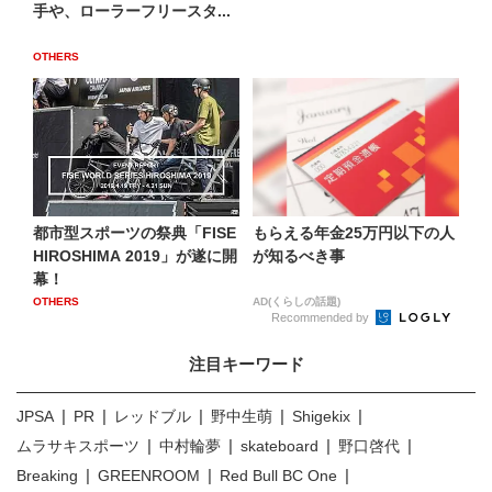
手や、ローラーフリースタ...
OTHERS
都市型スポーツの祭典「FISE
もらえる年金25万円以下の人
HIROSHIMA 2019」が遂に開
が知るべき事
幕！
OTHERS
AD(くらしの話題)
Recommended by
注目キーワード
JPSA
PR
レッドブル
野中生萌
Shigekix
ムラサキスポーツ
中村輪夢
skateboard
野口啓代
Breaking
GREENROOM
Red Bull BC One