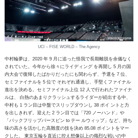
UCI – FISE WORLD – The Agency
中村輪夢は、2020 年 9 ⽉に追った怪我で⻑期離脱を余儀なく
されていた。今年から徐々にライディング を再開し 5 ⽉の国
内⼤会で復帰したばかりだったにも関わらず、予選を 7 位、
セミファイナルを 5 位で それぞれ通過し、⼿堅くファイナル
進出を決める。セミファイナル上位 12 ⼈で⾏われたファイナ
ルは、 ⽩熱のあまりクラッシュするライダーが続出する中、
中村も 1 ラン⽬は中盤でスリップダウンし 38 ポイ ントと⼒
を出しきれず。迎えた 2 ラン⽬では「720 ノーハンド」や
「バックフリップバースピン to テー ルウィップ」など、持ち
味の⾼さを活かした⾼難度の技を決め 85.08 ポイントをマー
クした。 東京五輪を直近に控え想像以上の熾烈な戦いの中