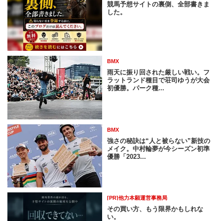
競馬予想サイトの裏側、全部書きま
した。
BMX
雨天に振り回された厳しい戦い。フ
ラットランド種目で荘司ゆうが大会
初優勝。パーク種...
BMX
強さの秘訣は“人と被らない”新技の
メイク。中村輪夢が今シーズン初準
優勝「2023...
[PR]他力本願運営事務局
その買い方、もう限界かもしれな
い。