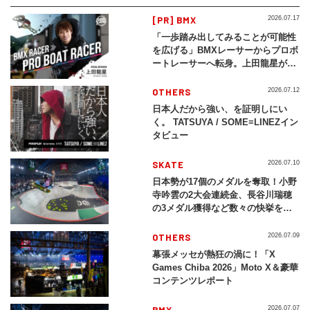
[PR] BMX
2026.07.17
「一歩踏み出してみることが可能性
を広げる」BMXレーサーからプロボ
ートレーサーへ転身。上田龍星が体
現する挑戦の軌跡
OTHERS
2026.07.12
日本人だから強い、を証明しにい
く。 TATSUYA / SOME≡LINEZイン
タビュー
SKATE
2026.07.10
日本勢が17個のメダルを奪取！小野
寺吟雲の2大会連続金、長谷川瑞穂
の3メダル獲得など数々の快挙をプ
レイバック「X Games Chiba
2026」
OTHERS
2026.07.09
幕張メッセが熱狂の渦に！「X
Games Chiba 2026」Moto X＆豪華
コンテンツレポート
BMX
2026.07.07