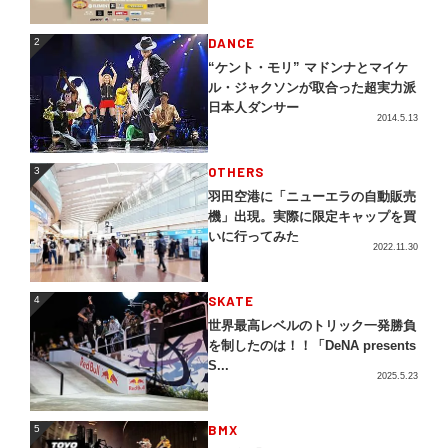
2
DANCE
2
“ケント・モリ” マドンナとマイケ
ル・ジャクソンが取合った超実力派
日本人ダンサー
2014.5.13
3
OTHERS
3
羽田空港に「ニューエラの自動販売
機」出現。実際に限定キャップを買
いに行ってみた
2022.11.30
4
SKATE
4
世界最高レベルのトリック一発勝負
を制したのは！！「DeNA presents
S...
2025.5.23
5
BMX
5