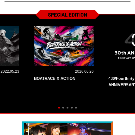
SPECIAL EDITION
2022.05.23
2026.06.26
BOATRACE X-ACTION
430/Fourthirt
ANNIVERSAR