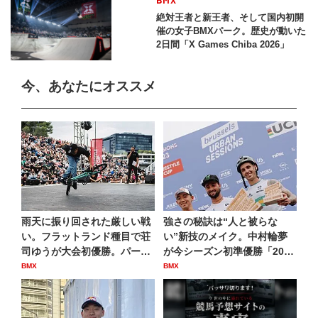
絶対王者と新王者、そして国内初開
催の女子BMXパーク。歴史が動いた
2日間「X Games Chiba 2026」
今、あなたにオススメ
雨天に振り回された厳しい戦
強さの秘訣は“人と被らな
い。フラットランド種目で荘
い”新技のメイク。中村輪夢
司ゆうが大会初優勝。パーク
が今シーズン初準優勝「202
種...
3...
BMX
BMX